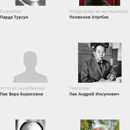
Ёзувчилар
Ижодкорлар ва мусиқачилар
Парда Турсун
Полвонов Улуғбек
Устоз ва мураббийлар
Геологлар
Пак Вера Борисовна
Пак Андрей Инсунович