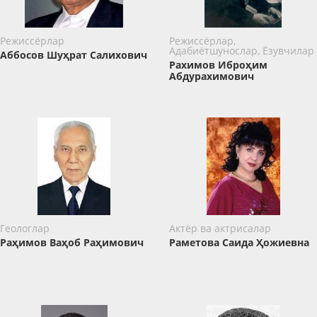
Режиссёрлар
Режиссёрлар,
Адабиётшунослар, Ёзувчилар
Аббосов Шуҳрат Салихович
Рахимов Иброҳим
Абдурахимович
Геологлар
Актёр ва актрисалар
Раҳимов Ваҳоб Раҳимович
Раметова Саида Ҳожиевна