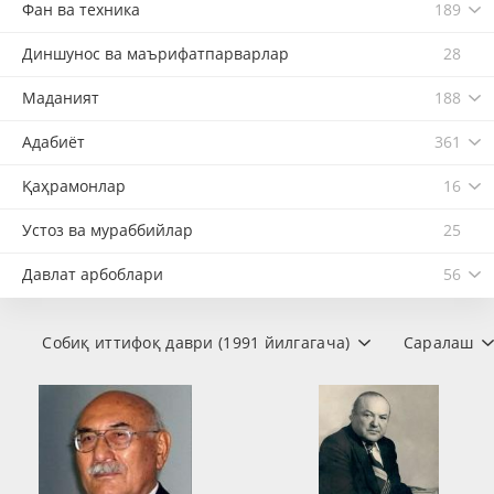
Фан ва техника
189
Диншунос ва маърифатпарварлар
28
Маданият
188
Адабиёт
361
Қаҳрамонлар
16
Устоз ва мураббийлар
25
Давлат арбоблари
56
Собиқ иттифоқ даври (1991 йилгагача)
Саралаш