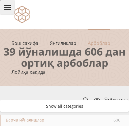
Бош сахифа
Янгиликлар
Арбоблар
39 йўналишда 606 дан
ортиқ арбоблар
Лойиҳа ҳақида
Ўзбекча
Show all categories
Барча йўналишлар
606