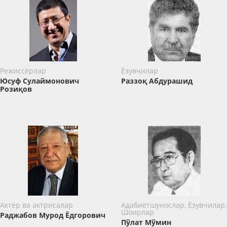
Режиссёрлар
Ёзувчилар
Юсуф Сулаймонович
Раззоқ Абдурашид
Розиқов
Актёр ва актрисалар
Адабиётшунослар, Ёзувчилар,
Шоирлар
Раджабов Мурод Ёдгорович
Пўлат Мўмин