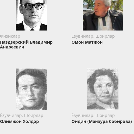
Физиклар
Ёзувчилар, Шоирлар
Паздзерский Владимир
Омон Матжон
Андреевич
Ёзувчилар, Шоирлар
Ёзувчилар, Шоирлар
Олимжон Холдор
Ойдин (Манзура Собирова)