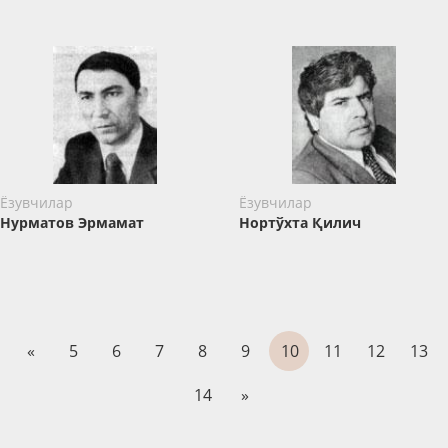
Ёзувчилар
Ёзувчилар
Нурматов Эрмамат
Нортўхта Қилич
«
5
6
7
8
9
10
11
12
13
14
»