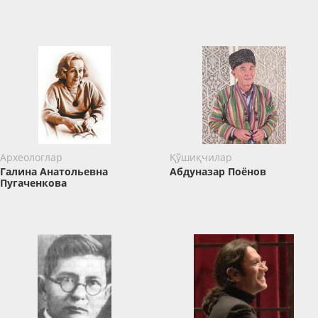
Археологлар
Қўшиқчилар
Галина Анатольевна
Абдуназар Поёнов
Пугаченкова