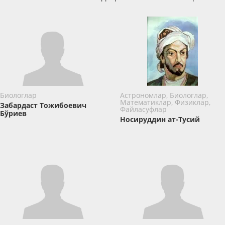
Биологлар
Астрономлар, Биологлар,
Математиклар, Физиклар,
Забардаст Тожибоевич
Файласуфлар
Бўриев
Носируддин ат-Тусий