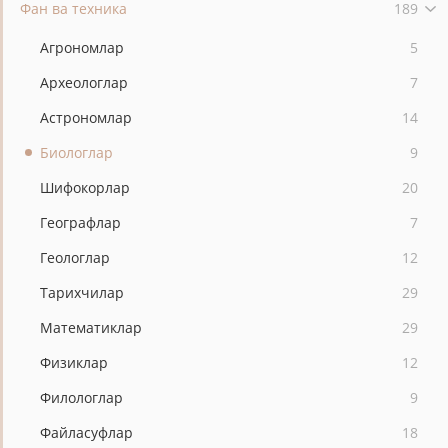
Фан ва техника
189
Агрономлар
5
Археологлар
7
Астрономлар
14
Биологлар
9
Шифокорлар
20
Географлар
7
Геологлар
12
Тарихчилар
29
Математиклар
29
Физиклар
12
Филологлар
9
Файласуфлар
18