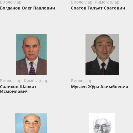
Биологлар
Биологлар, Кимёгарлар
Богданов Олег Павлович
Соатов Талъат Соатович
Биологлар, Кимёгарлар
Биологлар
Салихов Шавкат
Мусаев Жўра Азимбоевич
Исмоилович