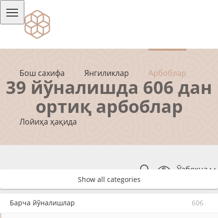
Бош сахифа
Янгиликлар
Арбоблар
39 йўналишда 606 дан
ортиқ арбоблар
Лойиҳа ҳақида
Ўзбекча
Show all categories
Барча йўналишлар
606