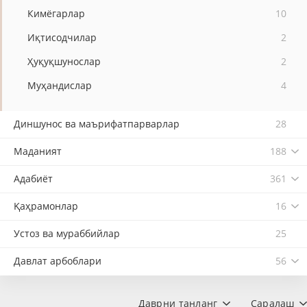
Кимёгарлар
10
Иқтисодчилар
2
Ҳуқуқшунослар
2
Муҳандислар
4
Диншунос ва маърифатпарварлар
28
Маданият
188
Адабиёт
361
Қаҳрамонлар
16
Устоз ва мураббийлар
25
Давлат арбоблари
56
Даврни танланг
Саралаш