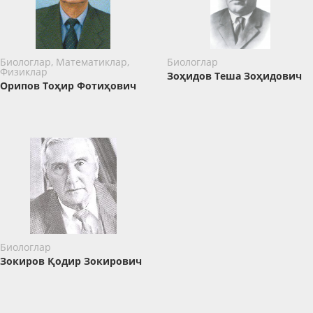
Биологлар, Математиклар,
Биологлар
Физиклар
Зоҳидов Теша Зоҳидович
Орипов Тоҳир Фотиҳович
Биологлар
Зокиров Қодир Зокирович