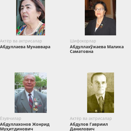
Актёр ва актрисалар
Шифокорлар
Абдуллаева Мунаввара
Абдуллахўжаева Малика
Саматовна
Ёзувчилар
Актёр ва актрисалар
Абдуллахонов Жонрид
Абдулов Гавриил
Муҳитдинович
Данилович