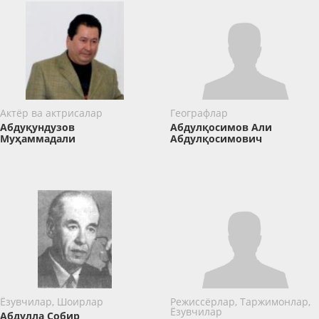
Актёр ва актрисалар
Географлар
Абдуқундузов
Абдулқосимов Али
Муҳаммадали
Абдулқосимович
Ёзувчилар, Шоирлар
Режиссёрлар, Таржимонлар,
Ёзувчилар
Абдулла Собир