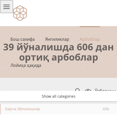
Бош сахифа
Янгиликлар
Арбоблар
39 йўналишда 606 дан
ортиқ арбоблар
Лойиҳа ҳақида
Ўзбекча
Show all categories
Барча йўналишлар
606