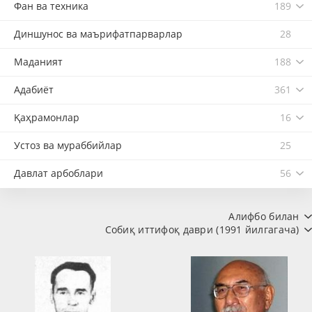
Фан ва техника
189
Диншунос ва маърифатпарварлар
28
Маданият
188
Адабиёт
361
Қаҳрамонлар
16
Устоз ва мураббийлар
25
Давлат арбоблари
56
Алифбо билан
Собиқ иттифоқ даври (1991 йилгагача)