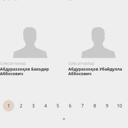
Сиёсатчилар
Сиёсатчилар
Абдураззоқов Баходир
Абдураззоқов Убайдулла
Аббосович
Аббосович
1
2
3
4
5
6
7
8
9
10
»