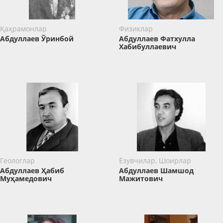
Қаҳрамонлар
Физиклар
Абдуллаев Ўринбой
Абдуллаев Фатхулла
Хабибуллаевич
Геологлар
Ёзувчилар, Шоирлар
Абдуллаев Ҳабиб
Абдуллаев Шамшод
Муҳамедович
Мажитович