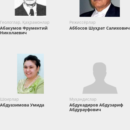
Геологлар, Қаҳрамонлар
Режиссёрлар
Абакумов Фрументий
Аббосов Шуҳрат Салихович
Николаевич
Шоирлар
Муҳандислар
Абдуазимова Умида
Абдукадиров Абдузариф
Абдурауфович