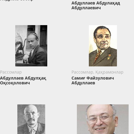
Абдуллаев Абдулаҳад
Абдуллаевич
Рассомлар
Рассомлар, Қаҳрамонлар
Абдуллаев Абдулҳақ
Самиғ Файзулович
Оқсоқолович
Абдуллаев