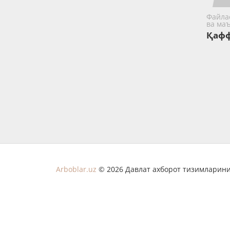
Файла
ва ма
Қаф
Arboblar.uz
© 2026 Давлат ахборот тизимларини