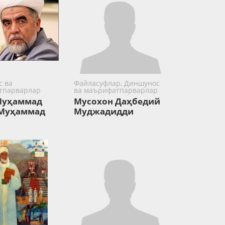
 ва
Файласуфлар, Диншунос
тпарварлар
ва маърифатпарварлар
Муҳаммад
Мусохон Даҳбедий
 Муҳаммад
Муджадидди