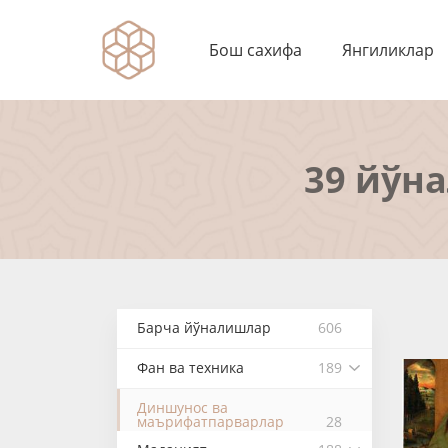
Бош сахифа
Янгиликлар
39 йўн
Барча йўналишлар
606
Фан ва техника
189
Диншунос ва
маърифатпарварлар
28