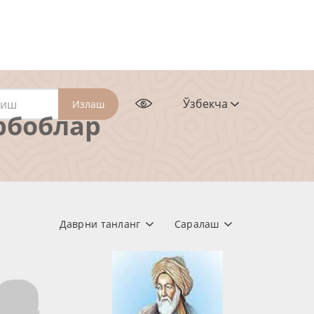
Ўзбекча
Излаш
рбоблар
Даврни танланг
Саралаш