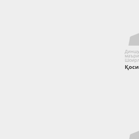
Диншу
маъри
Шоир
Қоси