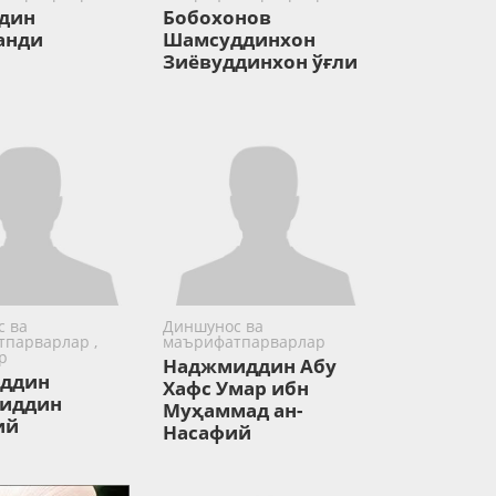
дин
Бобохонов
анди
Шамсуддинхон
Зиёвуддинхон ўғли
 ва
Диншунос ва
парварлар ,
маърифатпарварлар
р
Наджмиддин Абу
уддин
Хафс Умар ибн
ниддин
Муҳаммад ан-
ий
Насафий