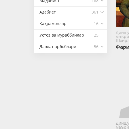
Маданият
188
Адабиёт
361
Қаҳрамонлар
16
Диншу
Устоз ва мураббийлар
25
маъри
Шоир
Фари
Давлат арбоблари
56
Диншу
маъри