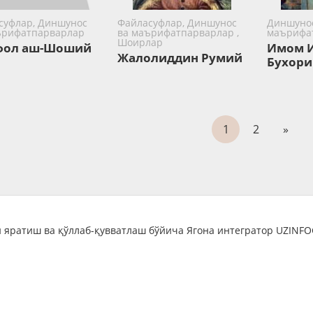
суфлар, Диншунос
Файласуфлар, Диншунос
Диншунос
ърифатпарварлар
ва маърифатпарварлар ,
маърифа
Шоирлар
фол аш-Шоший
Имом И
Жалолиддин Румий
Бухори
1
2
»
 яратиш ва қўллаб-қувватлаш бўйича Ягона интегратор UZINF