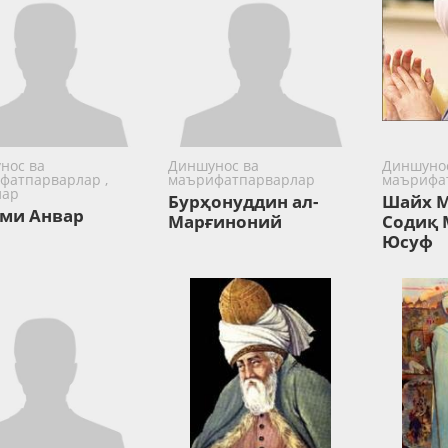
нос ва
Диншунос ва
Диншунос
фатпарварлар ,
маърифатпарварлар
маърифа
лар
Бурҳонуддин ал-
Шайх 
ми Анвар
Марғиноний
Содиқ
Юсуф