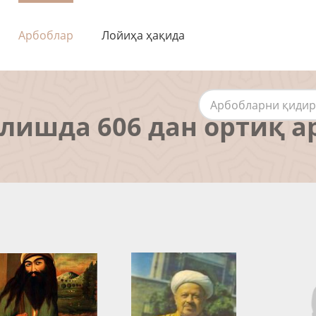
Арбоблар
Лойиҳа ҳақида
алишда 606 дан ортиқ а