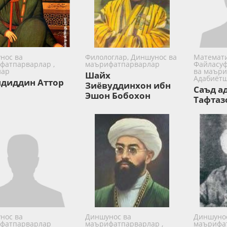
нос ва
Филологлар, Диншунос ва
Математи
фатпарварлар ,
маърифатпарварлар
Файласуф
лар
ва маъри
Шайх
Адабиёт
диддин Аттор
Зиёвуддинхон ибн
Саъд ад
Эшон Бобохон
Тафтаз
нос ва
Диншунос ва
Диншунос
фатпарварлар
маърифатпарварлар ,
маърифа