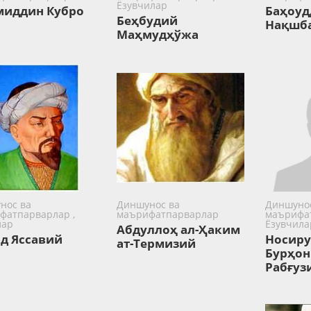
Ёзувчилар
иддин Кубро
Баҳоуд
Беҳбудий
Нақшб
Маҳмудҳўжа
нос ва
Диншунос ва
Диншунос
фатпарварлар ,
маърифатпарварлар
маърифат
лар
Ёзувчила
Абдуллоҳ ал-Ҳаким
д Яссавий
Носир
ат-Термизий
Бурҳо
Рабғуз