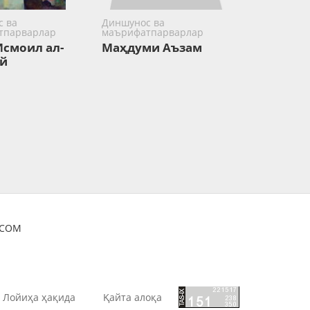
 ва
Диншунос ва
тпарварлар
маърифатпарварлар
смоил ал-
Маҳдуми Аъзам
й
OCOM
Лойиҳа ҳақида
Қайта алоқа