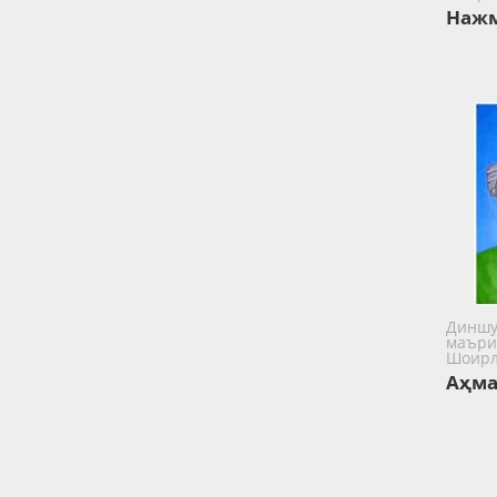
Нажм
Диншу
маъри
Шоир
Аҳма