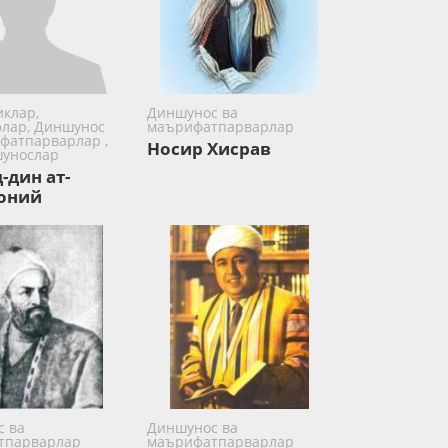
клар,
Диншунос ва
лар, Диншунос
маърифатпарварлар
фатпарварлар ,
Носир Хисрав
шунослар
-дин ат-
оний
 ва
Диншунос ва
тпарварлар
маърифатпарварлар