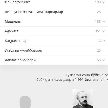
Фан ва техника
189
Диншунос ва маърифатпарварлар
28
Маданият
188
Адабиёт
361
Қаҳрамонлар
16
Устоз ва мураббийлар
25
Давлат арбоблари
56
Туғилган сана бўйича
Собиқ иттифоқ даври (1991 йилгагача)