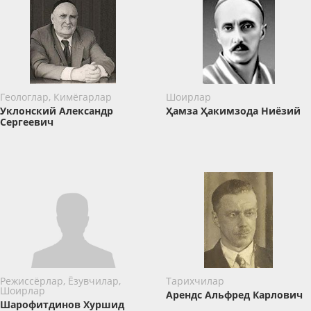
Геологлар, Кимёгарлар
Шоирлар
Уклонский Александр
Ҳамза Ҳакимзода Ниёзий
Сергеевич
Режиссёрлар, Ёзувчилар,
Тарихчилар
Шоирлар
Арендс Альфред Карлович
Шарофитдинов Хуршид