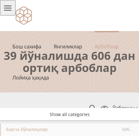
Бош сахифа
Янгиликлар
Арбоблар
39 йўналишда 606 дан
ортиқ арбоблар
Лойиҳа ҳақида
Ўзбекча
Show all categories
Барча йўналишлар
606