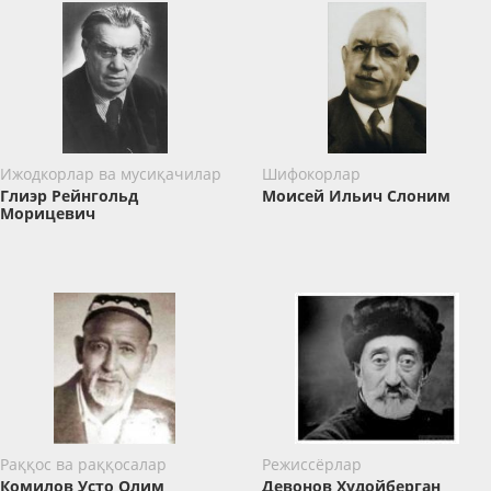
Ижодкорлар ва мусиқачилар
Шифокорлар
Глиэр Рейнгольд
Моисей Ильич Слоним
Морицевич
Раққос ва раққосалар
Режиссёрлар
Комилов Усто Олим
Девонов Худойберган