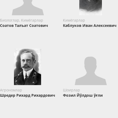
Биологлар, Кимёгарлар
Кимёгарлар
Соатов Талъат Соатович
Каблуков Иван Алексеевич
Агрономлар
Шоирлар
Шредер Рихард Рихардович
Фозил Йўлдош ўғли