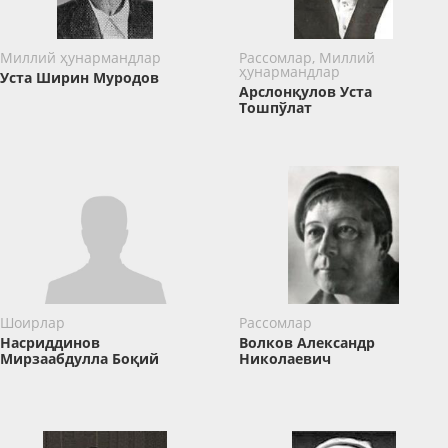
Миллий ҳунармандлар
Рассомлар, Миллий
ҳунармандлар
Уста Ширин Муродов
Арслонқулов Уста
Тошпўлат
Шоирлар
Рассомлар
Насриддинов
Волков Александр
Мирзаабдулла Боқий
Николаевич