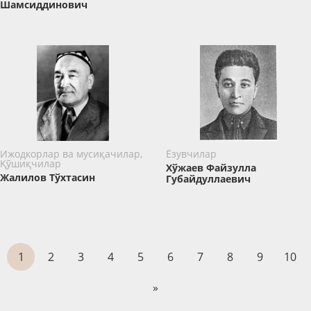
Шамсиддинович
Ижодкорлар ва мусиқачилар,
Ёзувчилар
Қўшиқчилар
Хўжаев Файзулла
Жалилов Тўхтасин
Губайдуллаевич
1
2
3
4
5
6
7
8
9
10
»