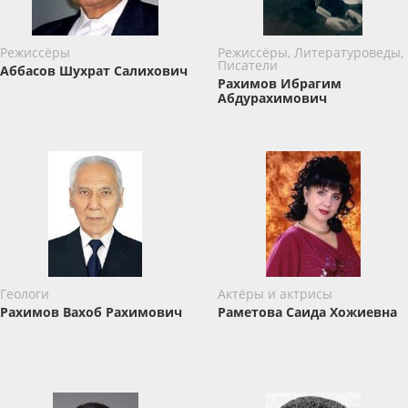
Режиссёры
Режиссёры, Литературоведы,
Писатели
Аббасов Шухрат Салихович
Рахимов Ибрагим
Абдурахимович
Геологи
Актёры и актрисы
Рахимов Вахоб Рахимович
Раметова Саида Хожиевна