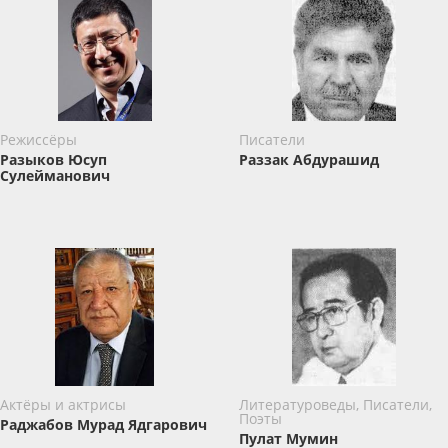
Режиссёры
Писатели
Разыков Юсуп
Раззак Абдурашид
Сулейманович
Актёры и актрисы
Литературоведы, Писатели,
Поэты
Раджабов Мурад Ядгарович
Пулат Мумин