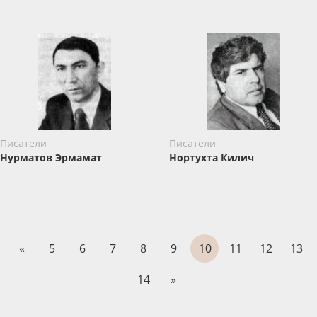
Писатели
Писатели
Нурматов Эрмамат
Нортухта Килич
«
5
6
7
8
9
10
11
12
13
14
»