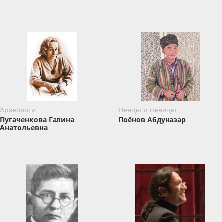
Археологи
Певцы и певицы
Пугаченкова Галина
Поёнов Абдуназар
Анатольевна