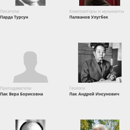
Писатели
Композиторы и музыканты
Парда Турсун
Палванов Улугбек
Преподаватели
Геологи
Пак Вера Борисовна
Пак Андрей Инсунович