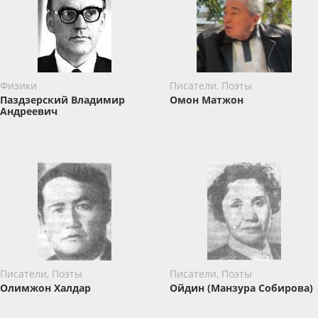
Физики
Писатели, Поэты
Паздзерский Владимир
Омон Матжон
Андреевич
Писатели, Поэты
Писатели, Поэты
Олимжон Халдар
Ойдин (Манзура Собирова)