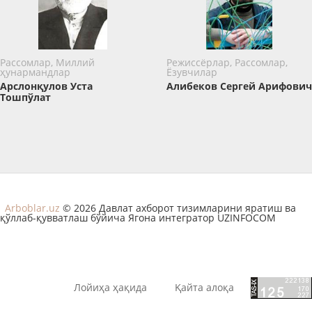
Рассомлар, Миллий
Режиссёрлар, Рассомлар,
ҳунармандлар
Ёзувчилар
Арслонқулов Уста
Алибеков Сергей Арифович
Тошпўлат
Arboblar.uz
© 2026 Давлат ахборот тизимларини яратиш ва
қўллаб-қувватлаш бўйича Ягона интегратор UZINFOCOM
Лойиҳа ҳақида
Қайта алоқа