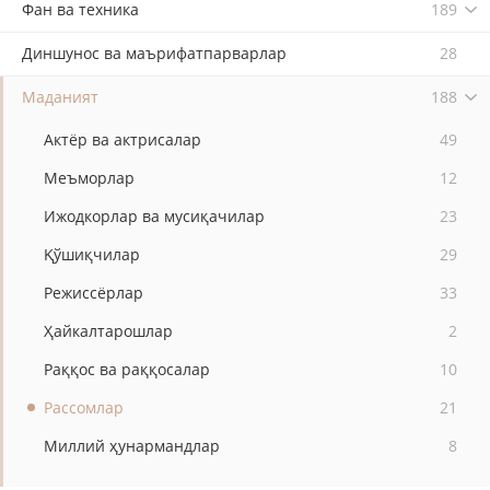
Фан ва техника
189
Диншунос ва маърифатпарварлар
28
Маданият
188
Актёр ва актрисалар
49
Меъморлар
12
Ижодкорлар ва мусиқачилар
23
Қўшиқчилар
29
Режиссёрлар
33
Ҳайкалтарошлар
2
Раққос ва раққосалар
10
Рассомлар
21
Миллий ҳунармандлар
8