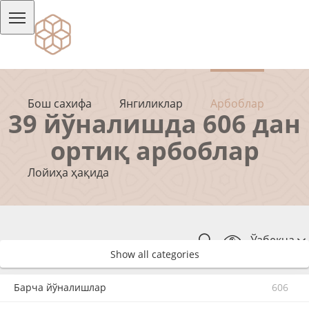
Бош сахифа
Янгиликлар
Арбоблар
39 йўналишда 606 дан
ортиқ арбоблар
Лойиҳа ҳақида
Ўзбекча
Show all categories
Барча йўналишлар
606