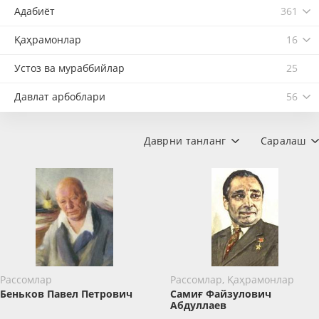
Адабиёт
361
Қаҳрамонлар
16
Устоз ва мураббийлар
25
Давлат арбоблари
56
Даврни танланг
Саралаш
Рассомлар
Рассомлар, Қаҳрамонлар
Беньков Павел Петрович
Самиғ Файзулович
Абдуллаев