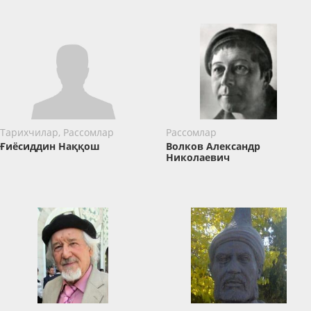
Тарихчилар, Рассомлар
Рассомлар
Ғиёсиддин Наққош
Волков Александр
Николаевич