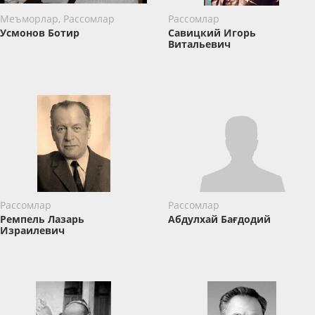
Меъморлар, Рассомлар
Рассомлар
Усмонов Ботир
Савицкий Игорь
Витальевич
Рассомлар
Рассомлар
Ремпель Лазарь
Абдулхай Бағдодий
Израилевич