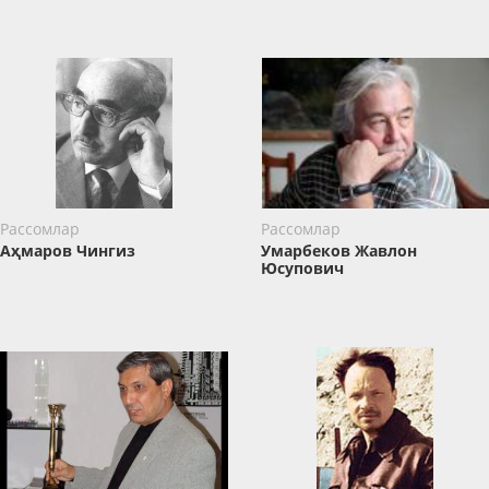
Рассомлар
Рассомлар
Аҳмаров Чингиз
Умарбеков Жавлон
Юсупович