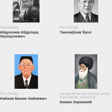
Рассомлар
Рассомлар
Абдуллаев Абдулҳақ
Тансиқбоев Ўрол
Оқсоқолович
Рассомлар
Ижодкорлар ва мусиқачилар,
Рассомлар, Шоирлар
Набиев Малик Набиевич
Комил Хоразмий