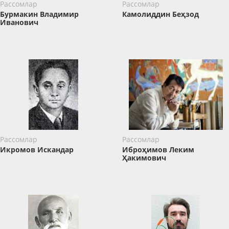
Рассомлар
Рассомлар
Бурмакин Владимир
Камолиддин Беҳзод
Иванович
Рассомлар
Рассомлар
Икромов Искандар
Иброҳимов Леким
Ҳакимович