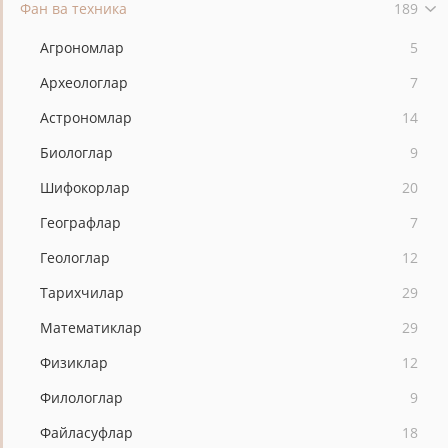
Фан ва техника
189
Агрономлар
5
Археологлар
7
Астрономлар
14
Биологлар
9
Шифокорлар
20
Географлар
7
Геологлар
12
Тарихчилар
29
Математиклар
29
Физиклар
12
Филологлар
9
Файласуфлар
18