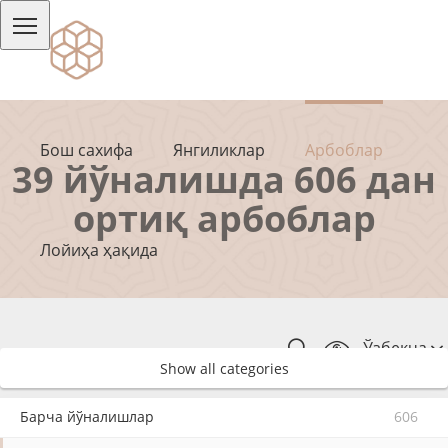
Бош сахифа
Янгиликлар
Арбоблар
39 йўналишда 606 дан
ортиқ арбоблар
Лойиҳа ҳақида
Ўзбекча
Show all categories
Барча йўналишлар
606