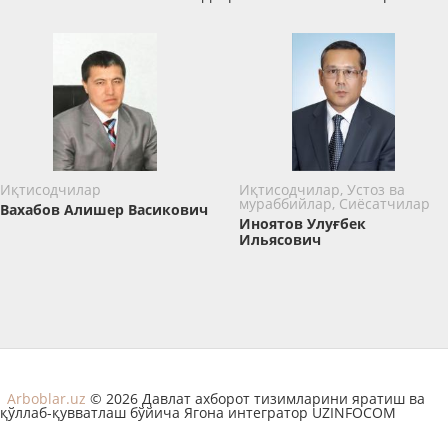
Иқтисодчилар
Иқтисодчилар, Устоз ва
мураббийлар, Сиёсатчилар
Вахабов ​Алишер Васикович
Иноятов Улуғбек
Ильясович
Arboblar.uz
© 2026 Давлат ахборот тизимларини яратиш ва
қўллаб-қувватлаш бўйича Ягона интегратор UZINFOCOM