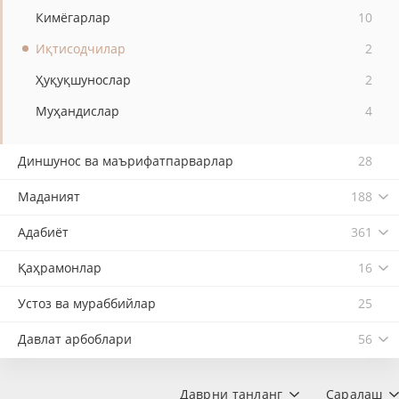
Кимёгарлар
10
Иқтисодчилар
2
Ҳуқуқшунослар
2
Муҳандислар
4
Диншунос ва маърифатпарварлар
28
Маданият
188
Адабиёт
361
Қаҳрамонлар
16
Устоз ва мураббийлар
25
Давлат арбоблари
56
Даврни танланг
Саралаш