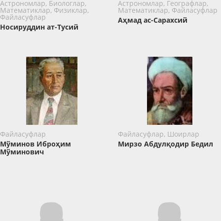
Астрономлар, Биологлар,
Астрономлар, Географлар,
Математиклар, Физиклар,
Математиклар, Файласуфлар
Файласуфлар
Аҳмад ас-Сарахсий
Носируддин ат-Тусий
Файласуфлар
Файласуфлар, Шоирлар
Мўминов Иброҳим
Мирзо Абдулқодир Бедил
Мўминович