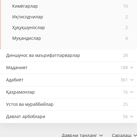
Кимёгарлар
10
Иқтисодчилар
2
Ҳуқуқшунослар
2
Муҳандислар
4
Диншунос ва маърифатпарварлар
28
Маданият
188
Адабиёт
361
Қаҳрамонлар
16
Устоз ва мураббийлар
25
Давлат арбоблари
56
Даврни танланг
Саралаш