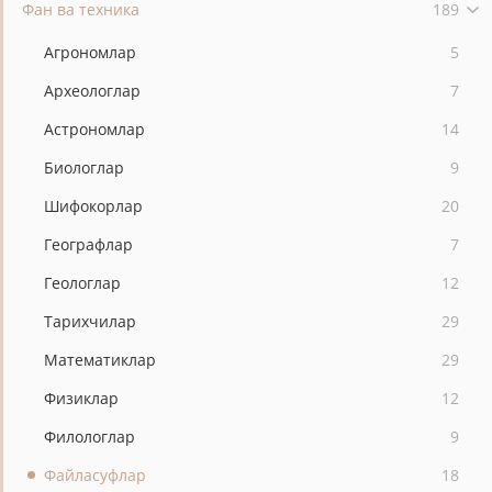
Фан ва техника
189
Агрономлар
5
Археологлар
7
Астрономлар
14
Биологлар
9
Шифокорлар
20
Географлар
7
Геологлар
12
Тарихчилар
29
Математиклар
29
Физиклар
12
Филологлар
9
Файласуфлар
18