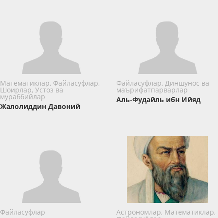
Математиклар, Файласуфлар,
Файласуфлар, Диншунос ва
Шоирлар, Устоз ва
маърифатпарварлар
мураббийлар
Аль-Фудайль ибн Ийяд
Жалолиддин Давоний
Файласуфлар
Астрономлар, Математиклар,