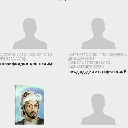
Астрономлар, Тарихчилар,
Математиклар, Файласуфлар,
Файласуфлар
Диншунос ва
маърифатпарварлар ,
Шарофиддин Али Яздий
Адабиётшунослар
Саъд ад-дин ат-Тафтазоний