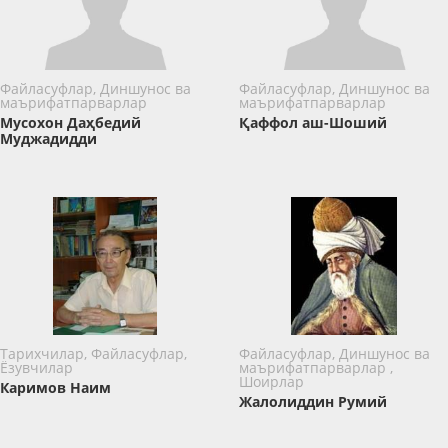
Файласуфлар, Диншунос ва
Файласуфлар, Диншунос ва
маърифатпарварлар
маърифатпарварлар
Мусохон Даҳбедий
Қаффол аш-Шоший
Муджадидди
Тарихчилар, Файласуфлар,
Файласуфлар, Диншунос ва
Ёзувчилар
маърифатпарварлар ,
Шоирлар
Каримов Наим
Жалолиддин Румий