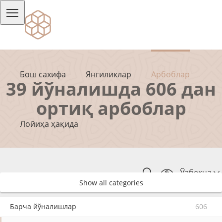
Бош сахифа
Янгиликлар
Арбоблар
39 йўналишда 606 дан
ортиқ арбоблар
Лойиҳа ҳақида
Ўзбекча
Show all categories
Барча йўналишлар
606