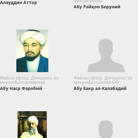
Файласуфлар
Алауддин Аттор
Абу Райҳон Беруний
Файласуфлар, Диншунос ва
Файласуфлар, Диншунос ва
маърифатпарварлар
маърифатпарварлар
Абу Наср Фаробий
Абу Бакр ал-Калабадий