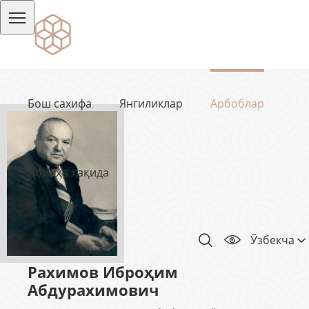
Бош сахифа
Янгиликлар
Арбоблар
Лойиҳа ҳақида
Ўзбекча
Рахимов Иброҳим
Абдурахимович