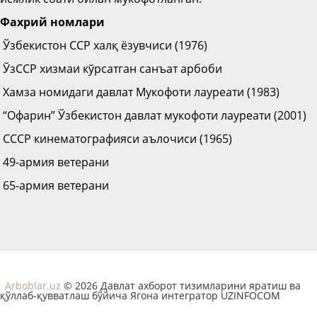
Фахрий номлари
Ўзбекистон ССР халқ ёзувчиси (1976)
ЎзССР хизмаи кўрсатган санъат арбоби
Хамза номидаги давлат Мукофоти лауреати (1983)
“Офарин” Ўзбекистон давлат мукофоти лауреати (2001)
СССР кинематографияси аълочиси (1965)
49-армия ветерани
65-армия ветерани
Arboblar.uz
© 2026 Давлат ахборот тизимларини яратиш ва
қўллаб-қувватлаш бўйича Ягона интегратор UZINFOCOM