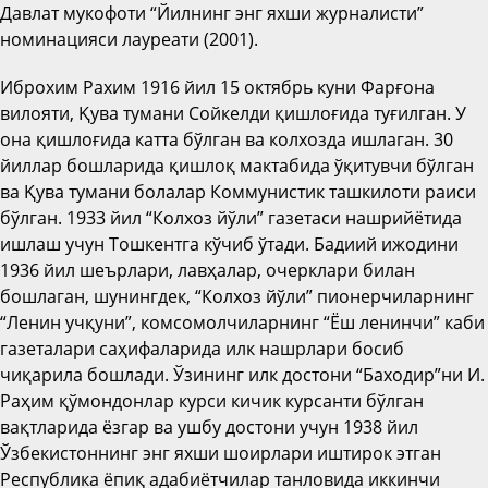
Давлат мукофоти “Йилнинг энг яхши журналисти”
номинацияси лауреати (2001).
Иброхим Рахим 1916 йил 15 октябрь куни Фарғона
вилояти, Қува тумани Сойкелди қишлоғида туғилган. У
она қишлоғида катта бўлган ва колхозда ишлаган. 30
йиллар бошларида қишлоқ мактабида ўқитувчи бўлган
ва Қува тумани болалар Коммунистик ташкилоти раиси
бўлган. 1933 йил “Колхоз йўли” газетаси нашрийётида
ишлаш учун Тошкентга кўчиб ўтади. Бадиий ижодини
1936 йил шеърлари, лавҳалар, очерклари билан
бошлаган, шунингдек, “Колхоз йўли” пионерчиларнинг
“Ленин учқуни”, комсомолчиларнинг “Ёш ленинчи” каби
газеталари саҳифаларида илк нашрлари босиб
чиқарила бошлади. Ўзининг илк достони “Баходир”ни И.
Раҳим қўмондонлар курси кичик курсанти бўлган
вақтларида ёзгар ва ушбу достони учун 1938 йил
Ўзбекистоннинг энг яхши шоирлари иштирок этган
Республика ёпиқ адабиётчилар танловида иккинчи