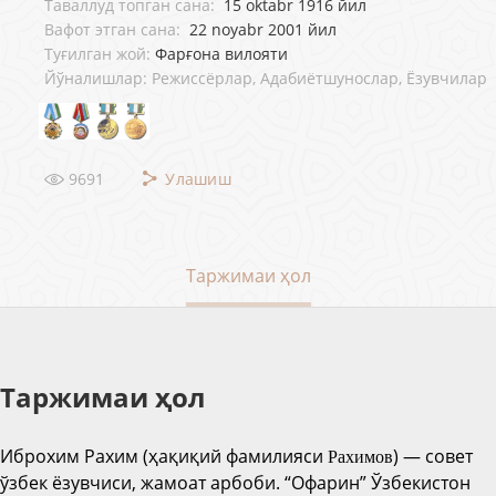
Таваллуд топган сана:
15 oktabr 1916 йил
Вафот этган сана:
22 noyabr 2001 йил
Туғилган жой:
Фарғона вилояти
Йўналишлар: Режиссёрлар, Адабиётшунослар, Ёзувчилар
9691
Улашиш
Таржимаи ҳол
Таржимаи ҳол
Иброхим Рахим (
ҳақиқий фамилияси
) — совет
Рахимов
ўзбек ёзувчиси, жамоат арбоби. “Офарин” Ўзбекистон