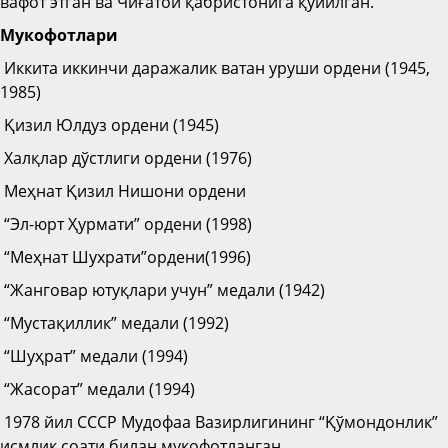
вафот этган ва Чиғатой қабристонига қўйилган.
Мукофотлари
Иккита иккинчи даражалик ватан уруши ордени (1945,
1985)
Қизил Юлдуз ордени (1945)
Халқлар дўстлиги ордени (1976)
Меҳнат Қизил Нишони ордени
“Эл-юрт Ҳурмати” ордени (1998)
“Меҳнат Шухрати”ордени(1996)
“Жанговар ютуқлари учун” медали (1942)
“Мустақиллик” медали (1992)
“Шуҳрат” медали (1994)
“Жасорат” медали (1994)
1978 йил СССР Мудофаа Вазирлигининг “Қўмондонлик”
исмлик соати билан мукофотланган.