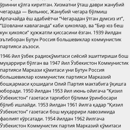
ўринни қўлга киритган. Хизматни ўташ даври жанубий
чегарада — Вильнюс, Жанубий чегара бўлмиш
Арпачайда ёш адабиётчи “Чегарадан ўтган думсиз ит”,
“Шовлани кавлаганда” каби ҳикоялар, ва “Бир юз беш
кун ҳикояси” ҳужжатли қиссасини ёзган. 1939 йилдан
эътиборан Бутун Россия большевиклар коммунистик
партияси аъзоси.
1946 йил ўзбек радиоқўмитаси сиёсий эшиттириши бош
муҳаррири бўлган ва 1947 йил Ўзбекистон Коммунистик
партияси Маркази қўмитаси уни Бутун Россия
большевиклар коммунистик партияси Марказий
бошқармаси қошидаги Олий Партия мактабига ўқишга
юборади. 1950 йилдан 1953 йил июнь ойигача “Қизил
Ўзбекистон” газетаси тарғибот бўлими ўринбосари
бўлиб ишлайди. 1953 йилдан 1961 йилга қадар “Қизил
Ўзбекистон” газетаси бош муҳаррири лавозимида
фаолият кўрсатади. 1954 йилдан 1962 йилгача
Ўзбекистон Коммунистик партия Марказий қўмитаси