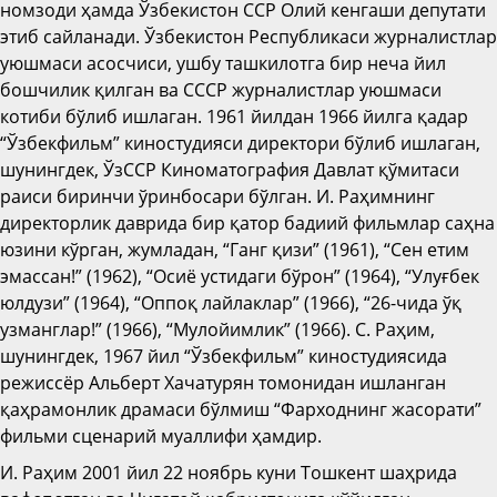
номзоди ҳамда Ўзбекистон ССР Олий кенгаши депутати
этиб сайланади. Ўзбекистон Республикаси журналистлар
уюшмаси асосчиси, ушбу ташкилотга бир неча йил
бошчилик қилган ва СССР журналистлар уюшмаси
котиби бўлиб ишлаган. 1961 йилдан 1966 йилга қадар
“Ўзбекфильм” киностудияси директори бўлиб ишлаган,
шунингдек, ЎзССР Киноматография Давлат қўмитаси
раиси биринчи ўринбосари бўлган. И. Раҳимнинг
директорлик даврида бир қатор бадиий фильмлар саҳна
юзини кўрган, жумладан, “Ганг қизи” (1961), “Сен етим
эмассан!” (1962), “Осиё устидаги бўрон” (1964), “Улуғбек
юлдузи” (1964), “Оппоқ лайлаклар” (1966), “26-чида ўқ
узманглар!” (1966), “Мулойимлик” (1966). С. Раҳим,
шунингдек, 1967 йил “Ўзбекфильм” киностудиясида
режиссёр Альберт Хачатурян томонидан ишланган
қаҳрамонлик драмаси бўлмиш “Фарходнинг жасорати”
фильми сценарий муаллифи ҳамдир.
И. Раҳим 2001 йил 22 ноябрь куни Тошкент шаҳрида