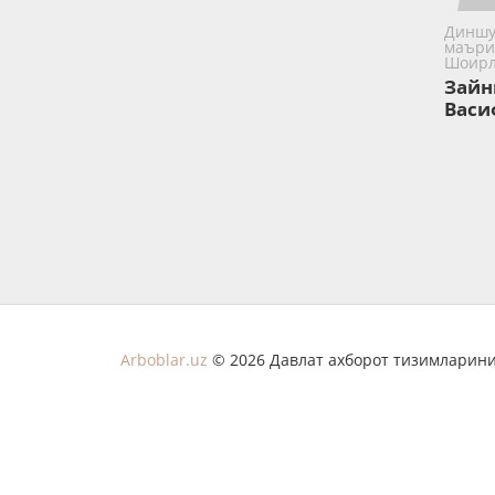
Диншу
маъри
Шоир
Зайн
Васи
Arboblar.uz
© 2026 Давлат ахборот тизимларини