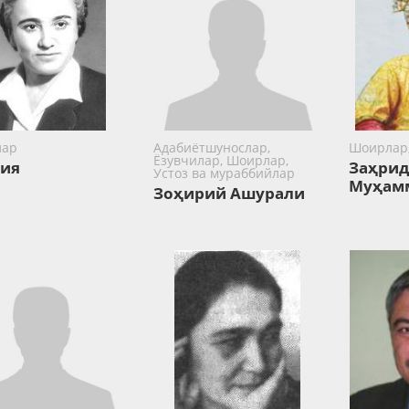
лар
Адабиётшунослар,
Шоирлар,
Ёзувчилар, Шоирлар,
ия
Заҳри
Устоз ва мураббийлар
Муҳамм
Зоҳирий Ашурали