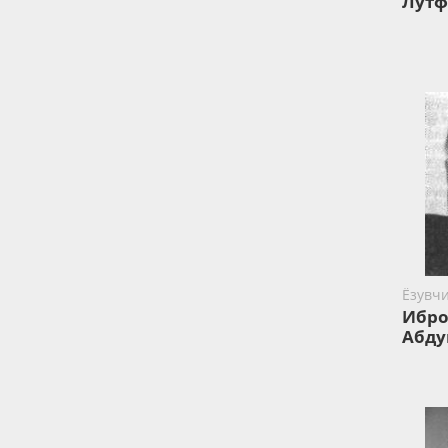
Лут
Ёзувч
Ибр
Абду