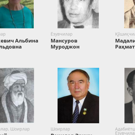
лар
Ёзувчилар
Қўшиқчи
евич Альбина
Мансуров
Мадали
льдовна
Муроджон
Раҳмат
илар, Шоирлар
Шоирлар
Адабиётш
Ёзувчила