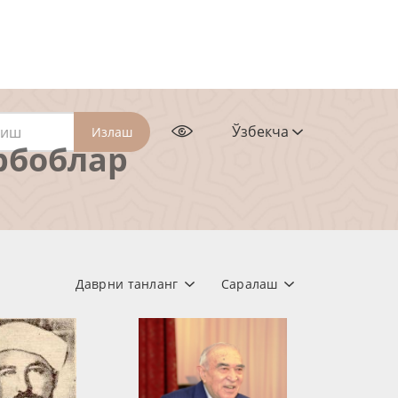
Ўзбекча
Излаш
рбоблар
Даврни танланг
Саралаш