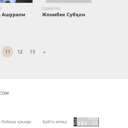
р
Шоирлар
 Ашурали
Жонибек Субҳон
11
12
13
»
OCOM
Лойиҳа ҳақида
Қайта алоқа