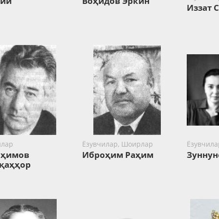
фий
Воҳидов Эркин
Иззат 
илар
Ёзувчилар, Шоирлар
Ёзувчила
оҳимов
Иброҳим Раҳим
Зуннун
қаҳҳор