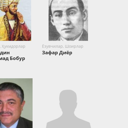
 Ҳукмдорлар
Ёзувчилар, Шоирлар
ддин
Зафар Диёр
ад Бобур