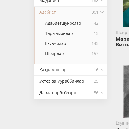
Маданият
188
Адабиёт
361
Адабиётшунослар
42
Шоир
Таржимонлар
15
Марк
Ёзувчилар
145
Вито
Шоирлар
157
Қаҳрамонлар
16
Устоз ва мураббийлар
25
Давлат арбоблари
56
Ёзувч