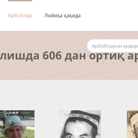
Арбоблар
Лойиҳа ҳақида
алишда 606 дан ортиқ а