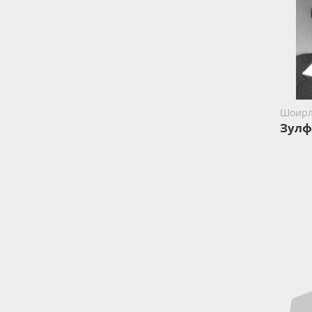
Шоир
Зулф