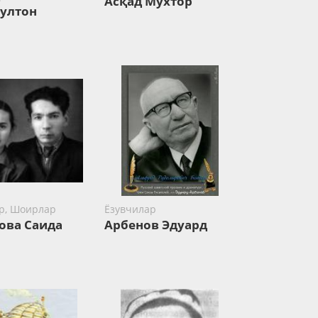
Асқад Мухтор
Султон
р, Шоирлар
Ёзувчилар
ова Саида
Арбенов Эдуард