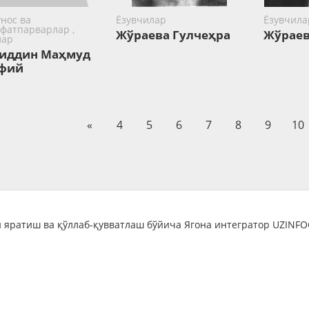
нос ва
Ёзувчилар
Ёзувчила
фатпарварлар ,
Жўраева Гулчеҳра
Жўраев
лар
иддин Маҳмуд
фий
«
4
5
6
7
8
9
10
 яратиш ва қўллаб-қувватлаш бўйича Ягона интегратор UZINF