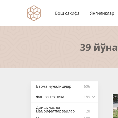
Бош сахифа
Янгиликлар
39 йўн
Барча йўналишлар
606
Фан ва техника
189
Диншунос ва
маърифатпарварлар
28