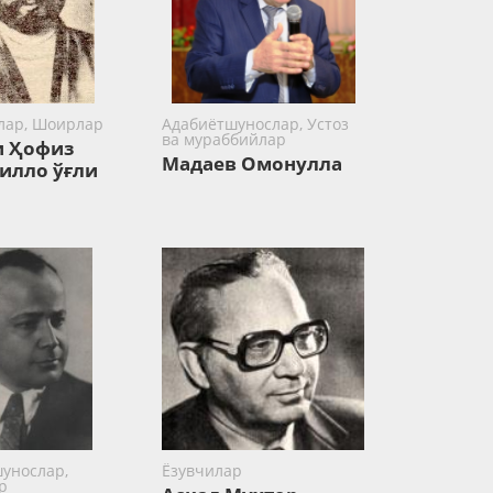
лар, Шоирлар
Адабиётшунослар, Устоз
ва мураббийлар
 Ҳофиз
Мадаев Омонулла
илло ўғли
унослар,
Ёзувчилар
р