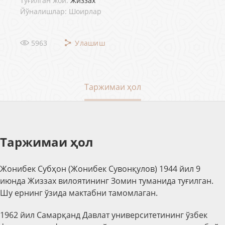
Туғилган жой:
Жиззах
Йўналишлар: Шоирлар
5963
Улашиш
Таржимаи ҳол
Таржимаи ҳол
Жонибек Субҳон (Жонибек Сувонқулов) 1944 йил 9
июнда Жиззах вилоятининг Зомин туманида туғилган.
Шу ернинг ўзида мактабни тамомлаган.
1962 йил Самарқанд Давлат университетининг ўзбек