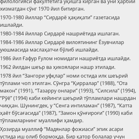
филологияси факултетига ўқишга кирган ва уни ҳарбий
хизматдан сўнг 1970 йил битирган.
1970-1980 йиллар “Сирдарё ҳақиқати” газетасида
ишлайди.
1980-1984 йиллар Сирдарё нашриётида ишлаган.
1984-1986 йиллар Сирдарё вилоятининг Ёзувчилар
уюшмасида маслаҳатчи бўлиб ишлайди.
1986 йил Ғафур Ғулом номидаги нашриётда ишлайди.
1962 йилдан шеър ва ҳикоялари нашр этилади.
1978 йил “Зангори уфқлар” номи остида илк шеърий
тўплами чоп этилган. Сўнгра “Қирралар” (1988), “Ота
макон” (1991), “Тазарру онлари” (1993), “Силсила” (1994),
“Рўё” (1994) каби кейинги шеърий тўпламлари нашрдан
чиққан. Шунингдек, у “Сенга интиламан” (1987), “Катта
ҳаёт бўсағасида” (1987), “Замон қўнғироғи” (1990) каби
тўпламларнинг муаллифи ҳамдир.
Ҳозирда муаллиф “Мадянлар фожиаси” эпик асари
устида иш олиб бормоқда. Бир қатор болалар учун