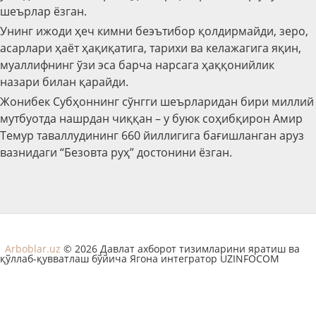
шеърлар ёзган.
Унинг ижоди ҳеч кимни беэътибор қолдирмайди, зеро,
асарлари ҳаёт ҳақиқатига, тарихи ва келажагига яқин,
муаллифнинг ўзи эса барча нарсага ҳаққонийлик
назари билан қарайди.
Жонибек Субҳоннинг сўнгги шеърларидан бири миллий
мутбуотда нашрдан чиққан – у буюк соҳибқирон Амир
Темур таваллудининг 660 йиллигига бағишланган аруз
вазнидаги “Безовта руҳ” достонини ёзган.
Arboblar.uz
© 2026 Давлат ахборот тизимларини яратиш ва
қўллаб-қувватлаш бўйича Ягона интегратор UZINFOCOM