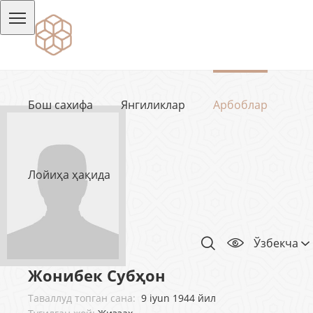
Бош сахифа
Янгиликлар
Арбоблар
Лойиҳа ҳақида
Ўзбекча
Жонибек Субҳон
Таваллуд топган сана:
9 iyun 1944 йил