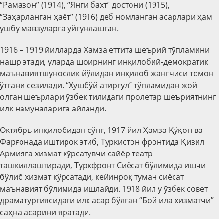
“Рамазон” (1914), “Янги бахт” достони (1915),
“Заҳарланган ҳаёт” (1916) деб номланган асарлари ҳам
ушбу мавзуларга уйғунлашган.
1916 – 1919 йилларда Ҳамза еттита шеърий тўпламини
нашр этади, уларда шоирнинг инқилобий-демократик
маънавиятшунослик йўлидан инқилоб жангчиси томон
ўтгани сезилади. “Хушбўй атиргул” тўпламидан жой
олган шеърлари ўзбек тилидаги пролетар шеъриятнинг
илк намуналарига айланди.
Октябрь инқилобидан сўнг, 1917 йил Ҳамза Қўқон ва
Фарғонада иштирок этиб, Туркистон фронтида Қизил
Армияга хизмат кўрсатувчи сайёр театр
ташкиллаштиради, Туркфронт Сиёсат бўлимида ишчи
бўлиб хизмат кўрсатади, кейинроқ туман сиёсат
маънавият бўлимида ишлайди. 1918 йил у ўзбек совет
драматургиясидаги илк асар бўлган “Бой ила хизматчи”
саҳна асарини яратади.