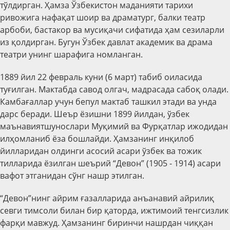
тўлдирган. Ҳамза Ўзбекистон маданияти тарихи
ривожига нафақат шоир ва драматург, балки театр
арбоби, бастакор ва мусиқачи сифатида ҳам сезиларли
из қолдирган. Бугун Ўзбек давлат академик ва драма
театри унинг шарафига номланган.
1889 йил 22 февраль куни (6 март) табиб оиласида
туғилган. Мактабда савод олгач, мадрасада сабоқ олади.
Камбағаллар учун бепул мактаб ташкил этади ва унда
дарс беради. Шеър ёзишни 1899 йилдан, ўзбек
маънавиятшунослари Муқимий ва Фурқатлар ижодидан
илҳомланиб ёза бошлайди. Ҳамзанинг инқилоб
йилларидан олдинги асосий асари ўзбек ва тожик
тилларида ёзилган шеърий “Девон” (1905 - 1914) асари
вафот этганидан сўнг нашр этилган.
“Девон”нинг айрим ғазалларида анъанавий айрилиқ
севги тимсоли билан бир қаторда, ижтимоий тенгсизлик
фарқи мавжуд. Ҳамзанинг биринчи нашрдан чиққан