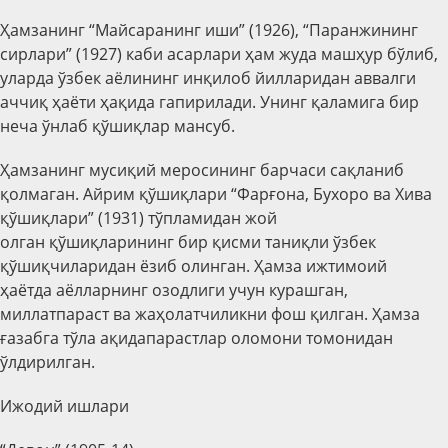
Ҳамзанинг “Майсаранинг иши” (1926), “Паранжининг
сирлари” (1927) каби асарлари ҳам жуда машҳур бўлиб,
уларда ўзбек аёлининг инқилоб йилларидан аввалги
аччиқ ҳаёти ҳақида гапирилади. Унинг қаламига бир
неча ўнлаб қўшиқлар мансуб.
Ҳамзанинг мусиқий меросининг барчаси сақланиб
қолмаган. Айрим қўшиқлари “Фарғона, Бухоро ва Хива
қўшиқлари” (1931) тўпламидан жой
олган қўшиқларининг бир қисми таниқли ўзбек
қўшиқчиларидан ёзиб олинган. Ҳамза ижтимоий
ҳаётда аёлларнинг озодлиги учун курашган,
миллатпараст ва жаҳолатчиликни фош қилган. Ҳамза
ғазабга тўла ақидапарастлар оломони томонидан
ўлдирилган.
Ижодий ишлари