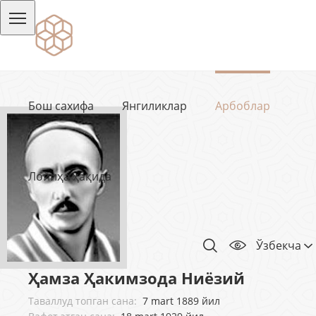
Бош сахифа
Янгиликлар
Арбоблар
Лойиҳа ҳақида
Ўзбекча
Ҳамза Ҳакимзода Ниёзий
Таваллуд топган сана:
7 mart 1889 йил