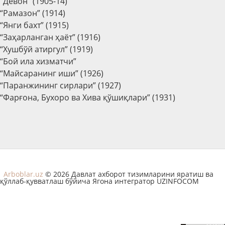
“Девон” (1905-14)
“Рамазон” (1914)
“Янги бахт” (1915)
“Заҳарланган ҳаёт” (1916)
“Хушбўй атиргул” (1919)
“Бой ила хизматчи”
“Майсаранинг иши” (1926)
“Паранжининг сирлари” (1927)
“Фарғона, Бухоро ва Хива қўшиқлари” (1931)
Arboblar.uz
© 2026 Давлат ахборот тизимларини яратиш ва
қўллаб-қувватлаш бўйича Ягона интегратор UZINFOCOM