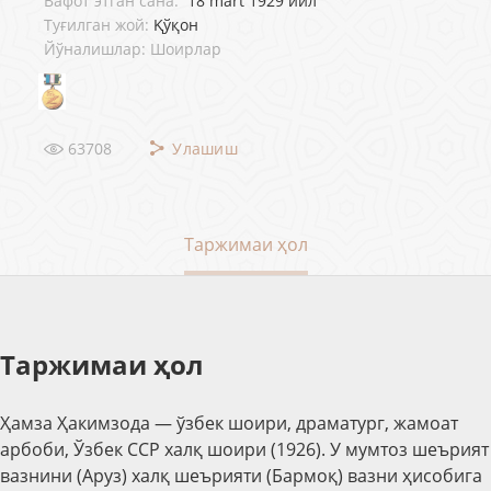
Вафот этган сана:
18 mart 1929 йил
Туғилган жой:
Қўқон
Йўналишлар: Шоирлар
63708
Улашиш
Таржимаи ҳол
Таржимаи ҳол
Ҳамза Ҳакимзода — ўзбек шоири, драматург, жамоат
арбоби, Ўзбек ССР халқ шоири (1926). У мумтоз шеърият
вазнини (Аруз) халқ шеърияти (Бармоқ) вазни ҳисобига