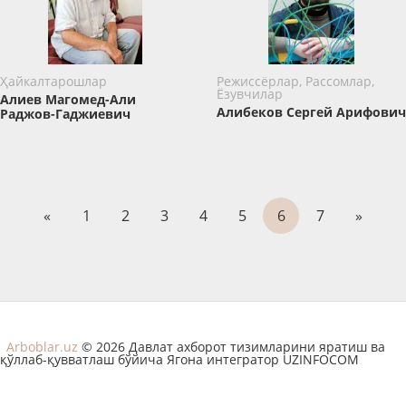
Ҳайкалтарошлар
Режиссёрлар, Рассомлар,
Ёзувчилар
Алиев Магомед-Али
Алибеков Сергей Арифович
Раджов-Гаджиевич
«
1
2
3
4
5
6
7
»
Arboblar.uz
© 2026 Давлат ахборот тизимларини яратиш ва
қўллаб-қувватлаш бўйича Ягона интегратор UZINFOCOM