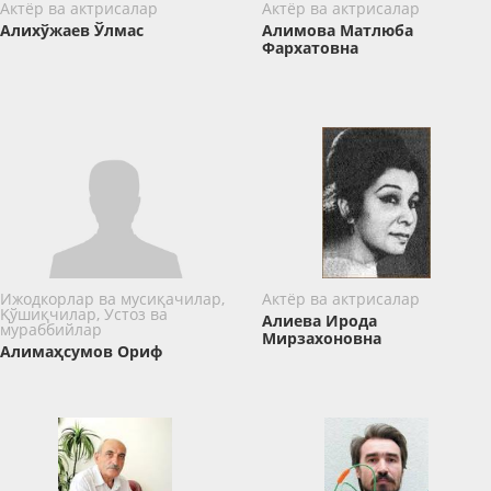
Актёр ва актрисалар
Актёр ва актрисалар
Алихўжаев Ўлмас
Алимова Матлюба
Фархатовна
Ижодкорлар ва мусиқачилар,
Актёр ва актрисалар
Қўшиқчилар, Устоз ва
Алиева Ирода
мураббийлар
Мирзахоновна
Алимаҳсумов Ориф