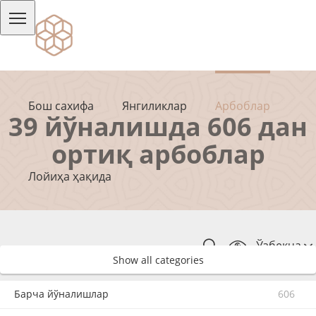
Бош сахифа
Янгиликлар
Арбоблар
39 йўналишда 606 дан
ортиқ арбоблар
Лойиҳа ҳақида
Ўзбекча
Show all categories
Барча йўналишлар
606