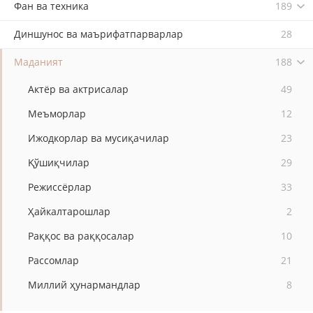
Фан ва техника
189
Диншунос ва маърифатпарварлар
28
Маданият
188
Актёр ва актрисалар
49
Меъморлар
12
Ижодкорлар ва мусиқачилар
23
Қўшиқчилар
29
Режиссёрлар
33
Ҳайкалтарошлар
2
Раққос ва раққосалар
10
Рассомлар
21
Миллий ҳунармандлар
8