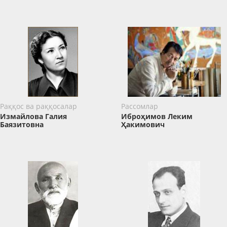
Раққос ва раққосалар
Рассомлар
Измайлова Галия
Иброҳимов Леким
Баязитовна
Ҳакимович