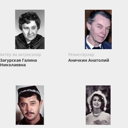
Актёр ва актрисалар
Режиссёрлар
Загурская Галина
Аничкин Анатолий
Николаевна