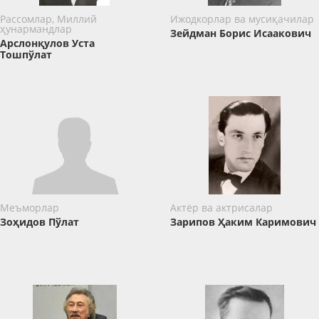
Рассомлар, Миллий
Ижодкорлар ва мусиқачилар
ҳунармандлар
Зейдман Борис Исаакович
Арслонқулов Уста
Тошпўлат
Меъморлар
Актёр ва актрисалар
Зоҳидов Пўлат
Зарипов Ҳаким Каримович