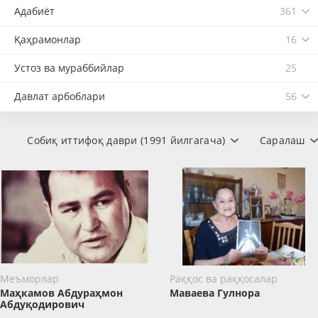
Адабиёт
361
Қаҳрамонлар
16
Устоз ва мураббийлар
25
Давлат арбоблари
56
Собиқ иттифоқ даври (1991 йилгагача)
Саралаш
Меъморлар
Раққос ва раққосалар
Маҳкамов Абдураҳмон
Маваева Гулнора
Абдуқодирович