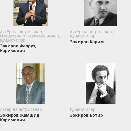
Актёр ва актрисалар,
Актёр ва актрисалар,
Ижодкорлар ва мусиқачилар,
Қўшиқчилар
Қўшиқчилар
Зокиров Карим
Закиров Фарруҳ
Каримович
Актёр ва актрисалар
Қўшиқчилар
Зокиров Жамшид
Зокиров Ботир
Каримович