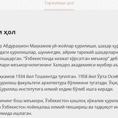
Таржимаи ҳол
 ҳол
р Абдураҳмон Маҳкамов уй-жойлар қурилиши, шаҳар қу
даги қурилишлар, шунингдек, айрим тарихий шаҳарлар
ошқарган. “Ўзбекистонда хизмат кўрсатган меъмор” деб
лари меъморчилигининг Халқаро академияси мухбир-аъ
камов 1934 йил Тошкентда туғилган. 1958 йил Ўрта Оси
қурилиш факультети архитектура бўлимини тугатади. Ўқи
Қурилиш институтига илмий ходим бўлиб ишга киради.
рининг бош меъмори, Ўзбекистон қишлоқ хўжалик қури
а Ўзбекистон лойиҳалаш илмий-текшириш ва тадқиқот и
имида ишлаган.