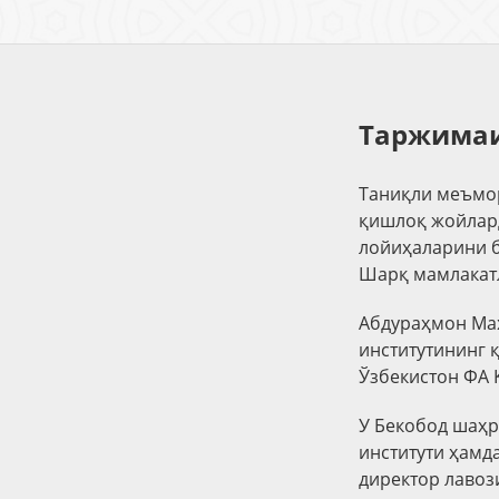
Таржимаи
Таниқли меъмо
қишлоқ жойлар
лойиҳаларини б
Шарқ мамлакат
Абдураҳмон Маҳ
институтининг 
Ўзбекистон ФА 
У Бекобод шаҳ
институти ҳамд
директор лавоз