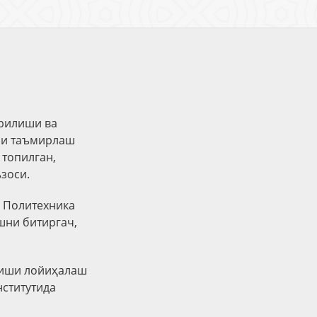
рилиши ва
ни таъмирлаш
 топилган,
зоси.
ё Политехника
шни битиргач,
лиши лойиҳалаш
нститутида