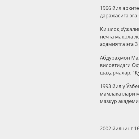
1966 йил архит
даражасига эга 
Қишлоқ хўжалик
нечта мақола ло
аҳамиятга эга 3
Абдураҳмон Маҳ
вилоятидаги Оҳ
шаҳарчалар, “Қу
1993 йил у Ўзбе
мамлакатлари м
мазкур академи
2002 йилнинг 1