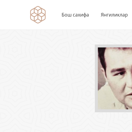
Бош сахифа
Янгиликлар