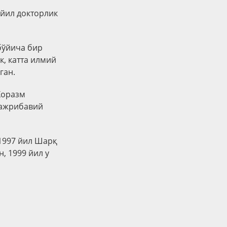
 йил докторлик
бўйича бир
к, катта илмий
ган.
Хоразм
тажрибавий
 1997 йил Шарқ
, 1999 йил у