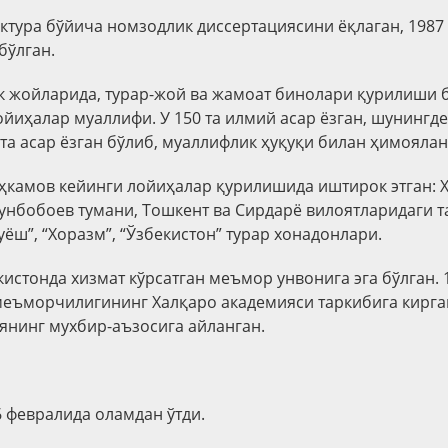
ектура бўйича номзодлик диссертациясини ёқлаган, 1987
бўлган.
 жойларида, турар-жой ва жамоат бинолари қурилиши 
йиҳалар муаллифи. У 150 та илмий асар ёзган, шунингде
 та асар ёзган бўлиб, муаллифлик ҳуқуқи билан ҳимоялан
камов кейинги лойиҳалар қурилишида иштирок этган: 
унбобоев тумани, Тошкент ва Сирдарё вилоятларидаги 
ёш”, “Хоразм”, “Ўзбекистон” турар хонадонлари.
кистонда хизмат кўрсатган меъмор унвонига эга бўлган.
еъморчилигининг Халқаро академияси таркибига кирган
янинг мухбир-аъзосига айланган.
6 февралида оламдан ўтди.