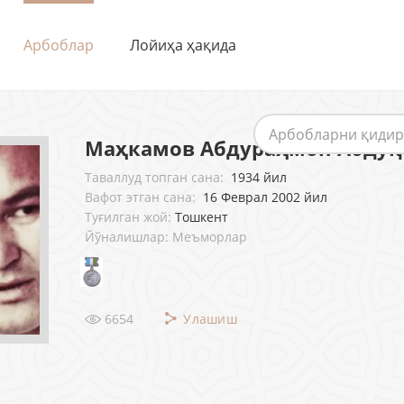
Арбоблар
Лойиҳа ҳақида
Маҳкамов Абдураҳмон Абду
Таваллуд топган сана:
1934 йил
Вафот этган сана:
16 Феврал 2002 йил
Туғилган жой:
Тошкент
Йўналишлар: Меъморлар
6654
Улашиш