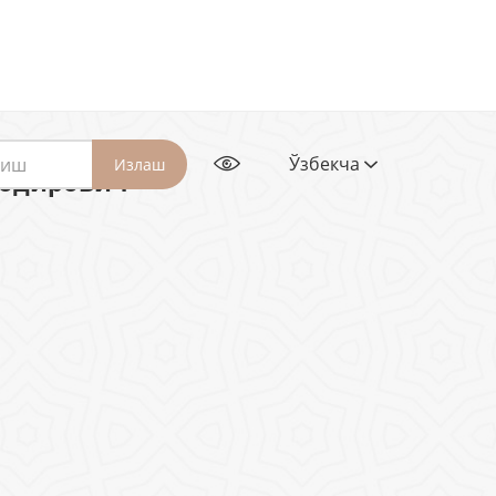
Ўзбекча
Излаш
қодирович