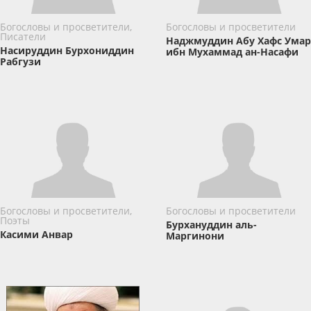
Богословы и просветители,
Богословы и просветители
Писатели
Наджмуддин Абу Хафс Умар
Насируддин Бурхониддин
ибн Мухаммад ан-Насафи
Рабгузи
Богословы и просветители,
Богословы и просветители
Поэты
Бурхануддин аль-
Касими Анвар
Маргинони