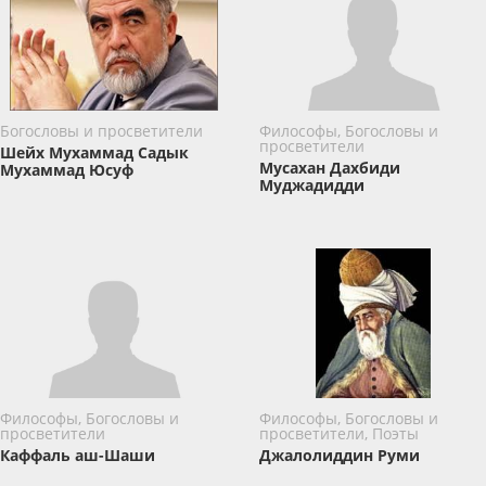
Богословы и просветители
Философы, Богословы и
просветители
Шейх Мухаммад Садык
Мусахан Дахбиди
Мухаммад Юсуф
Муджадидди
Философы, Богословы и
Философы, Богословы и
просветители
просветители, Поэты
Каффаль аш-Шаши
Джалолиддин Руми