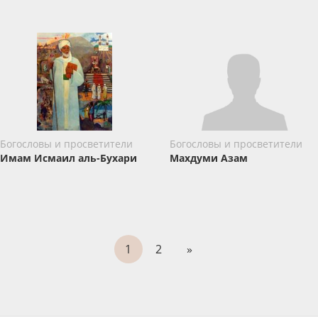
Богословы и просветители
Богословы и просветители
Имам Исмаил аль-Бухари
Махдуми Азам
1
2
»