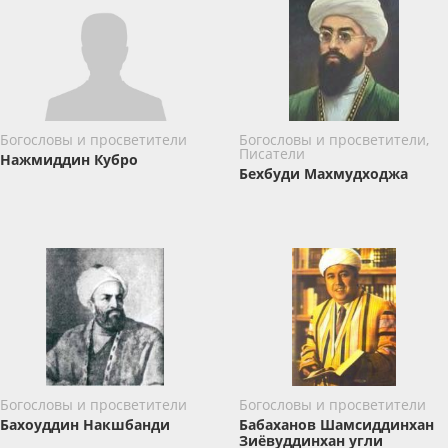
Богословы и просветители
Богословы и просветители,
Писатели
Нажмиддин Кубро
Бехбуди Махмудходжа
Богословы и просветители
Богословы и просветители
Бахоуддин Накшбанди
Бабаханов Шамсиддинхан
Зиёвуддинхан угли