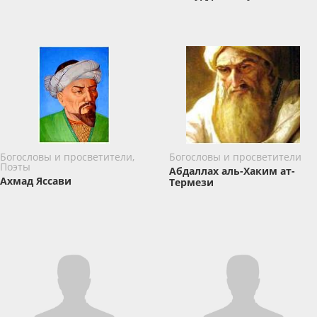
Богословы и просветители,
Богословы и просветители
Поэты
Абдаллах аль-Хаким ат-
Ахмад Яссави
Термези