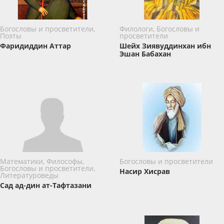
Богословы и просветители,
Филологи, Богословы и
Поэты
просветители
Фаридиддин Аттар
Шейх Зиявуддинхан ибн
Эшан Бабахан
Математики, Философы,
Богословы и просветители
Богословы и просветители,
Насир Хисрав
Литературоведы
Сад ад-дин ат-Тафтазани