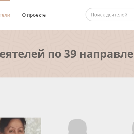
тели
О проекте
деятелей по 39 направл