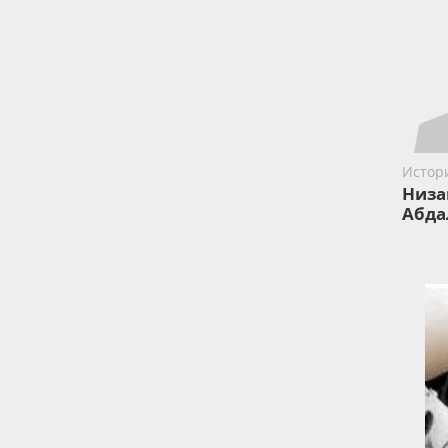
Истор
Низа
Абда