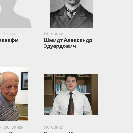
, Поэты
Историки
Хавафи
Шмидт Александр
Эдуардович
и, Историки
Историки