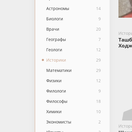
Астрономы
14
Биологи
9
Врачи
20
Истор
Ташб
Географы
7
Ходж
Геологи
12
Историки
29
Математики
29
Физики
12
Филологи
9
Философы
18
Химики
10
Экономисты
2
Истор