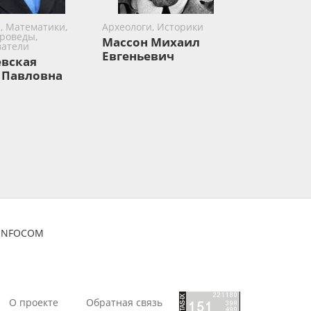
, Математики,
Археологи, Историки
роведы,
Массон Михаил
атели
Евгеньевич
вская
 Павловна
ZINFOCOM
О проекте
Обратная связь