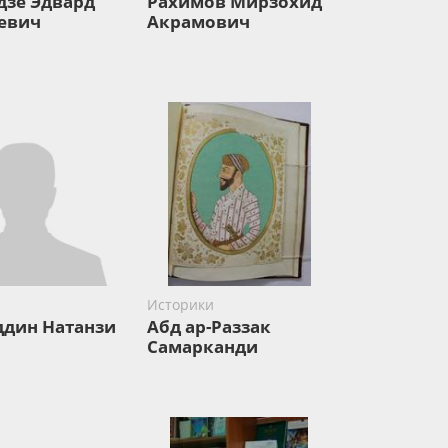
дзе Эдвард
Рахимов Мирзохид
евич
Акрамович
и
Историки
дин Натанзи
Абд ар-Раззак
Самарканди