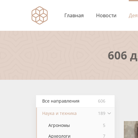
Главная
Новости
Дея
606 
Все направления
606
Наука и техника
189
Агрономы
5
Археологи
7