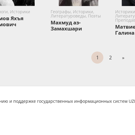
логи, Историки
Географы, Историки,
Историки
Литературоведы, Поэты
Литерату
мов Яхъя
Преподав
Махмуд аз-
мович
Матвие
Замахшари
Галина
1
2
»
анию и поддержке государственных информационных систем U