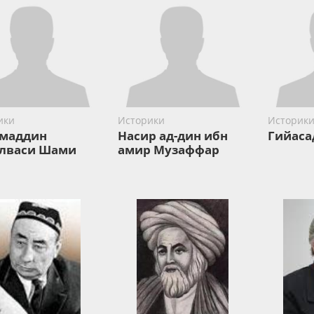
ики
Историки
Историки
маддин
Насир ад-дин ибн
Гийаса
лваси Шами
амир Музаффар