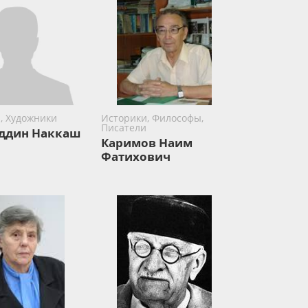
, Художники
Историки, Философы,
Писатели
ддин Наккаш
Каримов Наим
Фатихович