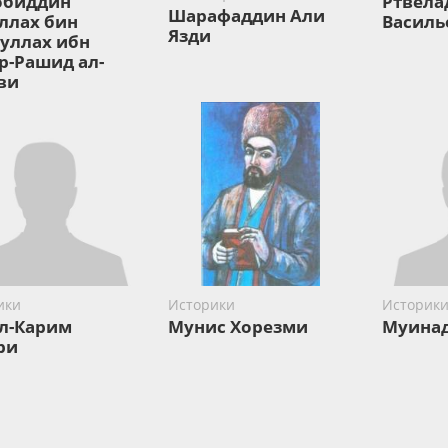
обиддин
Ртвела
Шарафаддин Али
ллах бин
Василь
Язди
уллах ибн
р-Рашид ал-
ви
ики
Историки
Историк
л-Карим
Мунис Хорезми
Муинад
ри