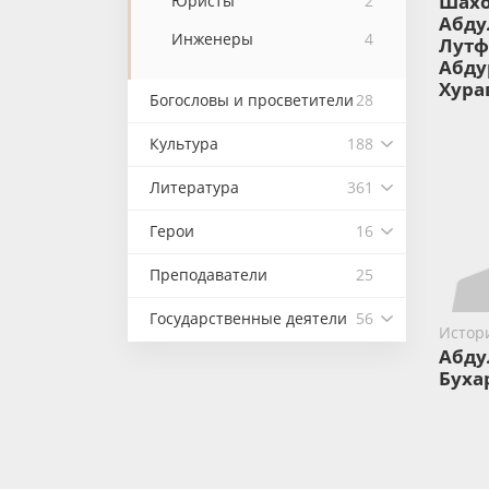
Шах
Юристы
2
Абду
Инженеры
4
Лутф
Абду
Хура
Богословы и просветители
28
Культура
188
Литература
361
Герои
16
Преподаватели
25
Государственные деятели
56
Истор
Абду
Буха