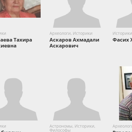
ики
Археологи, Историки
Историки
аева Тахира
Аскаров Ахмадали
Фасих 
иевна
Аскарович
ики
Астрономы, Историки,
Археолог
Философы