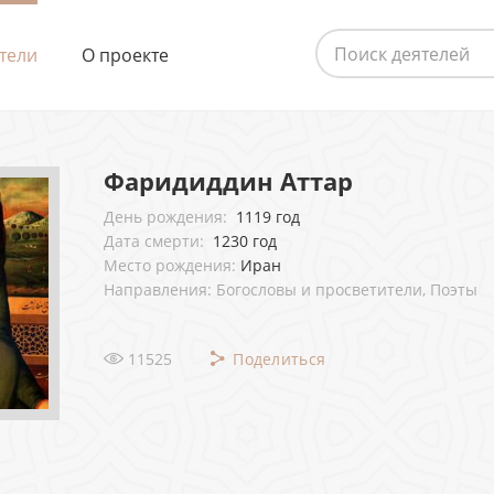
тели
О проекте
Фаридиддин Аттар
День рождения:
1119 год
Дата смерти:
1230 год
Место рождения:
Иран
Направления: Богословы и просветители, Поэты
11525
Поделиться