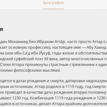
Биография
я
дин Мо­хам­мед бен Иб­ра­хим Атта́р, часто просто Аттар (
ает основную профессию), настоящее имя — Абу Хамид
м (или ибн Са‘д ибн Йусуф, годы жизни и обстоятельств
идский суфийский поэт XII века, автор многочисленных 
 Стихи Аттара проникнуты страстным стремлением к еди
убокими философскими мыслями.
одятся в датах рождения и смерти, датировки недоказуе
рым источникам, Аттар родился в 1119 году, год смерти 
и приводят в качестве даты рождения вторую половину XI
ывают 1230 год. Комбинация 1119 года рождения и 1230 
щаяся в источниках, делает Аттара крайним долгожителем