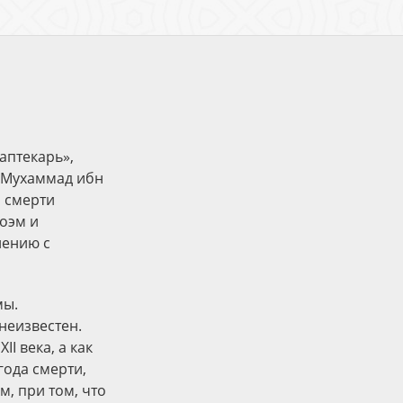
«аптекарь»,
 Мухаммад ибн
а смерти
поэм и
нению с
мы.
неизвестен.
I века, а как
года смерти,
, при том, что