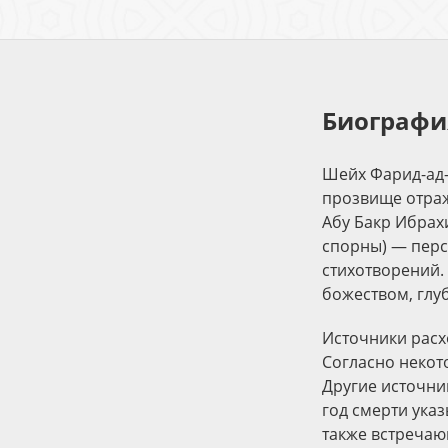
Биографи
Шейх Фа­рид-ад-
прозвище отраж
Абу Бакр Ибрахи
спорны) — перс
стихотворений.
божеством, гл
Источники расх
Согласно некото
Другие источник
год смерти указ
также встречаю