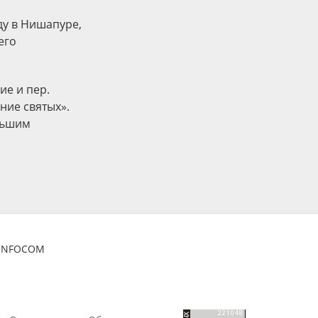
оду в Нишапуре,
его
ие и пер.
ние святых».
льшим
ZINFOCOM