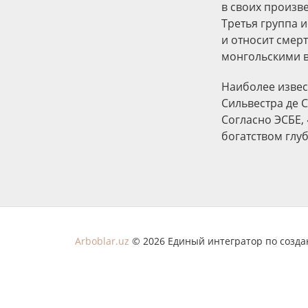
в своих произве
Третья группа и
и относит смер
монгольскими в
Наиболее извест
Сильвестра де С
Согласно ЭСБЕ,
богатством глу
Arboblar.uz
© 2026 Единый интегратор по созд