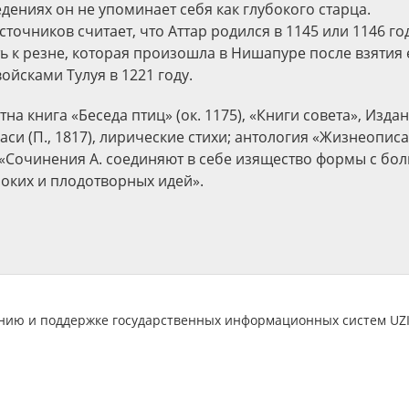
дениях он не упоминает себя как глубокого старца.
сточников считает, что Аттар родился в 1145 или 1146 г
ть к резне, которая произошла в Нишапуре после взятия 
ойсками Тулуя в 1221 году.
на книга «Беседа птиц» (ок. 1175), «Книги совета», Издан
аси (П., 1817), лирические стихи; антология «Жизнеописа
 «Сочинения А. соединяют в себе изящество формы с бо
боких и плодотворных идей».
анию и поддержке государственных информационных систем U