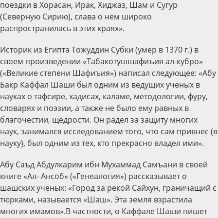
поездки в Хорасан, Ирак, Хиджаз, Шам и Сугур
(Северную Сирию), слава о нем широко
распространилась в этих краях».
Историк из Египта Тожуддин Субки (умер в 1370 г.) в
своем произведении «Табакотушшафиъия ал-кубро»
(«Великие степени Шафиъия») написал следующее: «Абу
Бакр Каффал Шаши был одним из ведущих ученых в
науках о тафсире, хадисах, каламе, методологии, фуру,
словарях и поэзии, а также не было ему равных в
благочестии, щедрости. Он радел за защиту многих
наук, занимался исследованием того, что сам привнес (в
науку), был одним из тех, кто прекрасно владел ими».
Абу Саъд Абдулкарим ибн Мухаммад Самъани в своей
книге «Ал- Ансоб» («Генеалогия») рассказывает о
шашских ученых: «Город за рекой Сайхун, граничащий с
тюрками, называется «Шаш». Эта земля взрастила
многих имамов».В частности, о Каффале Шаши пишет