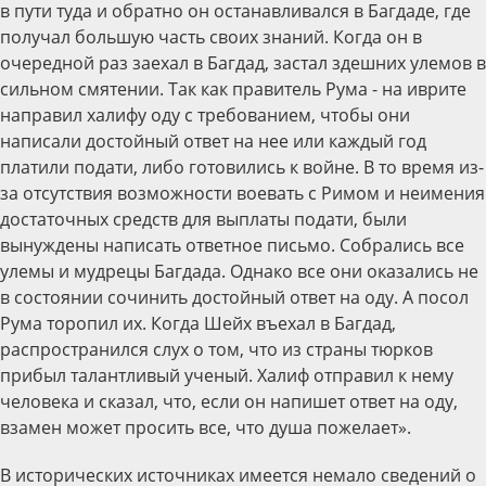
в пути туда и обратно он останавливался в Багдаде, где
получал большую часть своих знаний. Когда он в
очередной раз заехал в Багдад, застал здешних улемов в
сильном смятении. Так как правитель Рума - на иврите
направил халифу оду с требованием, чтобы они
написали достойный ответ на нее или каждый год
платили подати, либо готовились к войне. В то время из-
за отсутствия возможности воевать с Римом и неимения
достаточных средств для выплаты подати, были
вынуждены написать ответное письмо. Собрались все
улемы и мудрецы Багдада. Однако все они оказались не
в состоянии сочинить достойный ответ на оду. А посол
Рума торопил их. Когда Шейх въехал в Багдад,
распространился слух о том, что из страны тюрков
прибыл талантливый ученый. Халиф отправил к нему
человека и сказал, что, если он напишет ответ на оду,
взамен может просить все, что душа пожелает».
В исторических источниках имеется немало сведений о