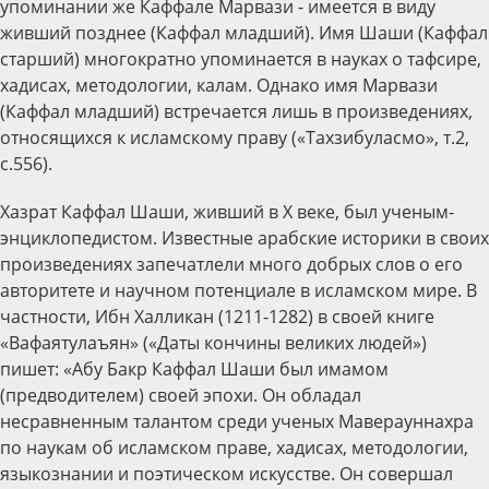
упоминании же Каффале Марвази - имеется в виду
живший позднее (Каффал младший). Имя Шаши (Каффал
старший) многократно упоминается в науках о тафсире,
хадисах, методологии, калам. Однако имя Марвази
(Каффал младший) встречается лишь в произведениях,
относящихся к исламскому праву («Тахзибуласмо», т.2,
с.556).
Хазрат Каффал Шаши, живший в X веке, был ученым-
энциклопедистом. Известные арабские историки в своих
произведениях запечатлели много добрых слов о его
авторитете и научном потенциале в исламском мире. В
частности, Ибн Халликан (1211-1282) в своей книге
«Вафаятулаъян» («Даты кончины великих людей»)
пишет: «Абу Бакр Каффал Шаши был имамом
(предводителем) своей эпохи. Он обладал
несравненным талантом среди ученых Маверауннахра
по наукам об исламском праве, хадисах, методологии,
языкознании и поэтическом искусстве. Он совершал