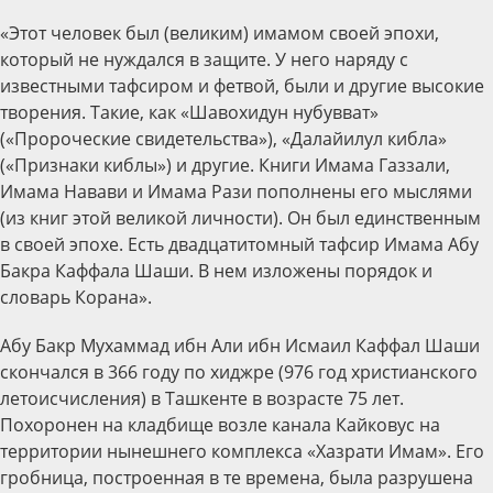
«Этот человек был (великим) имамом своей эпохи,
который не нуждался в защите. У него наряду с
известными тафсиром и фетвой, были и другие высокие
творения. Такие, как «Шавохидун нубувват»
(«Пророческие свидетельства»), «Далайилул кибла»
(«Признаки киблы») и другие. Книги Имама Газзали,
Имама Навави и Имама Рази пополнены его мыслями
(из книг этой великой личности). Он был единственным
в своей эпохе. Есть двадцатитомный тафсир Имама Абу
Бакра Каффала Шаши. В нем изложены порядок и
словарь Корана».
Абу Бакр Мухаммад ибн Али ибн Исмаил Каффал Шаши
скончался в 366 году по хиджре (976 год христианского
летоисчисления) в Ташкенте в возрасте 75 лет.
Похоронен на кладбище возле канала Кайковус на
территории нынешнего комплекса «Хазрати Имам». Его
гробница, построенная в те времена, была разрушена