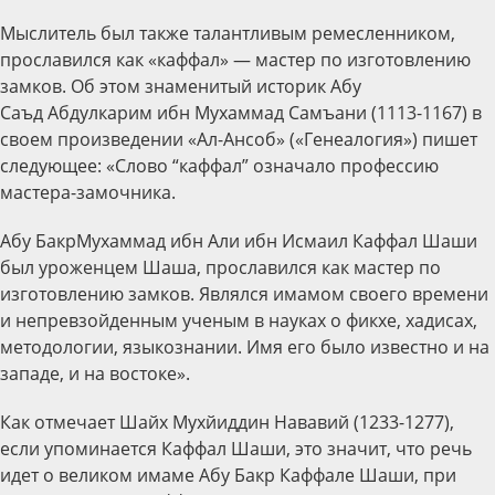
Мыслитель был также талантливым ремесленником,
прославился как «каффал» — мастер по изготовлению
замков. Об этом знаменитый историк Абу
Саъд Абдулкарим ибн Мухаммад Самъани (1113-1167) в
своем произведении «Ал-Ансоб» («Генеалогия») пишет
следующее: «Слово “каффал” означало профессию
мастера-замочника.
Абу БакрМухаммад ибн Али ибн Исмаил Каффал Шаши
был уроженцем Шаша, прославился как мастер по
изготовлению замков. Являлся имамом своего времени
и непревзойденным ученым в науках о фикхе, хадисах,
методологии, языкознании. Имя его было известно и на
западе, и на востоке».
Как отмечает Шайх Мухйиддин Нававий (1233-1277),
если упоминается Каффал Шаши, это значит, что речь
идет о великом имаме Абу Бакр Каффале Шаши, при