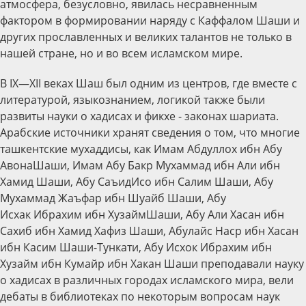
атмосфера, безусловно, явилась несравненным
фактором в формировании наряду с Каффалом Шаши и
других прославленных и великих талантов не только в
нашей стране, но и во всем исламском мире.
В IX—XII веках Шаш был одним из центров, где вместе с
литературой, языкознанием, логикой также были
развиты науки о хадисах и фикхе - законах шариата.
Арабские источники хранят сведения о том, что многие
ташкентские мухаддисы, как Имам Абдуллох ибн Абу
АвонаШаши, Имам Абу Бакр Мухаммад ибн Али ибн
Хамид Шаши, Абу СаъидИсо ибн Салим Шаши, Абу
Мухаммад Жаъфар ибн Шуайб Шаши, Абу
Исхак Ибрахим ибн ХузаймШаши, Абу Али Хасан ибн
Сахиб ибн Хамид Хафиз Шаши, Абулайс Наср ибн Хасан
ибн Касим Шаши-Тункати, Абу Исхок Ибрахим ибн
Хузайм ибн Кумайр ибн Хакан Шаши преподавали науку
о хадисах в различных городах исламского мира, вели
дебаты в библиотеках по некоторым вопросам наук