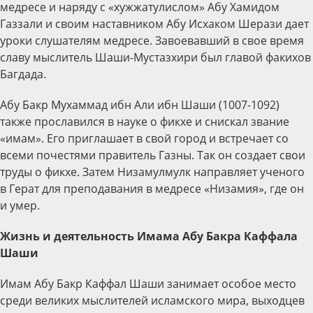
медресе и наряду с «хужжатулислом» Абу Хамидом
Газзали и своим наставником Абу Исхаком Шерази дает
уроки слушателям медресе. Завоевавший в свое время
славу мыслитель Шаши-Мустазхири был главой факихов
Багдада.
Абу Бакр Мухаммад ибн Али ибн Шаши (1007-1092)
также прославился в науке о фикхе и снискал звание
«имам». Его приглашает в свой город и встречает со
всеми почестями правитель Газны. Так он создает свои
труды о фикхе. Затем Низамулмулк направляет ученого
в Герат для преподавания в медресе «Низамия», где он
и умер.
Жизнь и деятельность Имама Абу Бакра Каффала
Шаши
Имам Абу Бакр Каффал Шаши занимает особое место
среди великих мыслителей исламского мира, выходцев