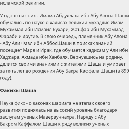
исламской религии.
У одного из них - Имама Абдуллаха ибн Абу Авона Шаши
обучались по науке о хадисах великий мухаддис Имам
Мухаммад ибн Исмаил Бухари, Жаъфар ибн Мухаммад
Фараби и другие. В свою очередь, племянник Абу Авона
- Абу Али Фазл ибн АббосШаши в поисках знаний
посещает Марв и Ирак, где обучается хадисам у Али ибн
Хаджара, Ахмада ибн Ханбаля. Вернувшись на родину,
делится своими знаниями с жителями Шаша и умирает
за пять лет до рождения Абу Бакра Каффала Шаши (в 899
году).
Факихы Шаша
Наука фикх - о законах шариата на этапах своего
развития поднялась на высокий уровень благодаря
заслугам ученых Маверауннахра. Наряду с Абу
Бакром Каффалом Шаши к ряду великих ученых