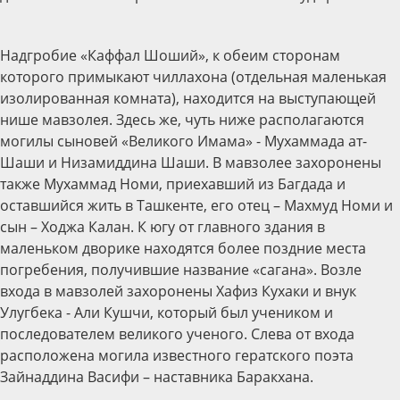
Надгробие «Каффал Шоший», к обеим сторонам
которого примыкают чиллахона (отдельная маленькая
изолированная комната), находится на выступающей
нише мавзолея. Здесь же, чуть ниже располагаются
могилы сыновей «Великого Имама» - Мухаммада ат-
Шаши и Низамиддина Шаши. В мавзолее захоронены
также Мухаммад Номи, приехавший из Багдада и
оставшийся жить в Ташкенте, его отец – Махмуд Номи и
сын – Ходжа Калан. К югу от главного здания в
маленьком дворике находятся более поздние места
погребения, получившие название «сагана». Возле
входа в мавзолей захоронены Хафиз Кухаки и внук
Улугбека - Али Кушчи, который был учеником и
последователем великого ученого. Слева от входа
расположена могила известного гератского поэта
Зайнаддина Васифи – наставника Баракхана.