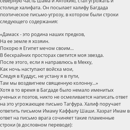
северную часть Шама и Антокию, стал угрожать и
столице халифата. Он посылает халифу Багдада
поэтическое письмо-угрозу, в котором были строки
следующего содержания:
«Дамаск - это родина наших предков,
На ее земле я хозяин.
Покорю я Египет мечом своим...
В бескрайних просторах светится моя звезда.
После этого, если я направлюсь в Мекку,
Как ночь наступают войска мои,
Следуя в Куддус, не устану я в пути,
Там мы воздвигнем священную колонну...»
Хотя в то время в Багдаде было немало именитых
ученых и поэтов, никто не осмеливается написать ответ
на это угрожающее письмо Тагфура. Халиф поручает
ответить письмом Имаму Каффалу Шаши. Хазрат Имам в
ответ на письмо врага сочиняет такие пламенные
строки (в дословном переводе):