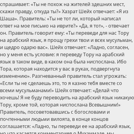
спрашивает: «Ты не похож на жителей здешних мест,
скажи правду, откуда ты?» Хазрат Шейх отвечает: «Я из
Шаша». Правитель: «Ты не тот ли, который написал
ответ на мое письмо на иврите?» «Да, я тот», - отвечает
он. Правитель говорит ему: «Ты переведи для нас Тору
на арабский язык, я прощу грехи твои и всех мусульман,
и щедро одарю вас». Шейх отвечает: «Ладно, согласен,
но у меня есть условие: я переведу Тору на арабский
язык в таком виде, в каком она была ниспослана. Ибо
Тора, которая находится у вас в руках, подвергнута
изменению». Разгневанный правитель стал угрожать:
«Если ты не сделаешь это, то я казню тебя вместе со
всеми мусульманами!» Шейх отвечает: «Делай что
хочешь! Я не буду переводить на арабский язык никакую
Тору, кроме той, которая ниспослана Всевышним!»
Правитель, посоветовавшись с богословами и
почтенными людьми вилоята, в конце концов
соглашается: «Ладно, ты переведи ее на арабский язык,
но что касается комментариев о Мухаммаде, мы