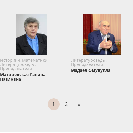
Историки, Математики,
Литературоведы,
Литературоведы,
Преподаватели
Преподаватели
Мадаев Омунулла
Матвиевская Галина
Павловна
1
2
»