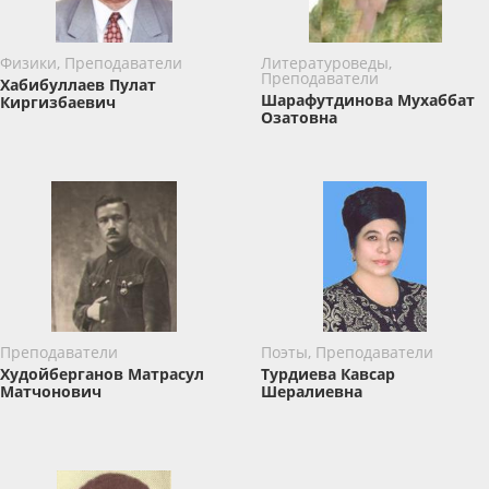
Физики, Преподаватели
Литературоведы,
Преподаватели
Хабибуллаев Пулат
Шарафутдинова Мухаббат
Киргизбаевич
Озатовна
Преподаватели
Поэты, Преподаватели
Худойберганов Матрасул
Турдиева Кавсар
Матчонович
Шералиевна