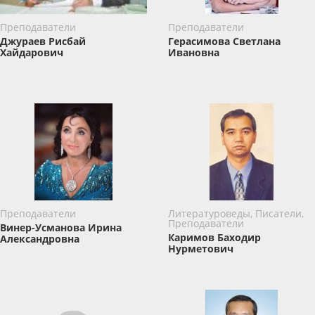
Преподаватели
Преподаватели
Джураев Рисбай
Герасимова Светлана
Хайдарович
Ивановна
Преподаватели
Литературоведы, Писатели,
Преподаватели
Винер-Усманова Ирина
Каримов Баxодир
Александровна
Нурметович