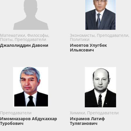
Математики, Философы,
Экономисты, Преподаватели,
Поэты, Преподаватели
Политики
Джалолиддин Давони
Иноятов Улугбек
Ильясович
Преподаватели
Химики, Преподаватели
Имомназаров Абдукаххар
Икрамов Латиф
Туробович
Туляганович