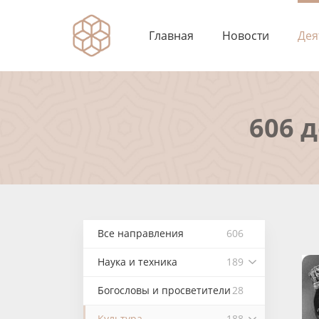
Главная
Новости
Дея
606 
Все направления
606
Наука и техника
189
Богословы и просветители
28
Культура
188