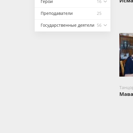
Исма
Герои
16
Преподаватели
25
Государственные деятели
56
Танцо
Мава