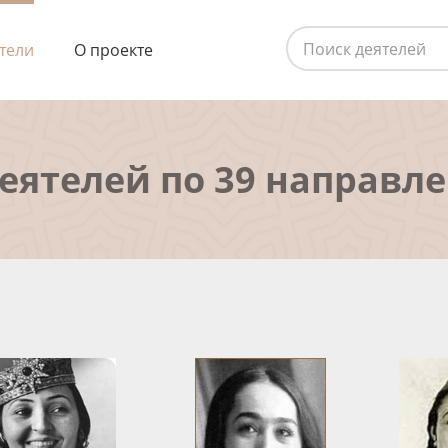
тели
О проекте
деятелей по 39 направл