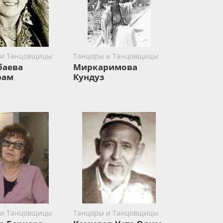
 и Танцовщицы
Танцоры и Танцовщицы
баева
Миркаримова
рам
Кундуз
 и Танцовщицы
Танцоры и Танцовщицы