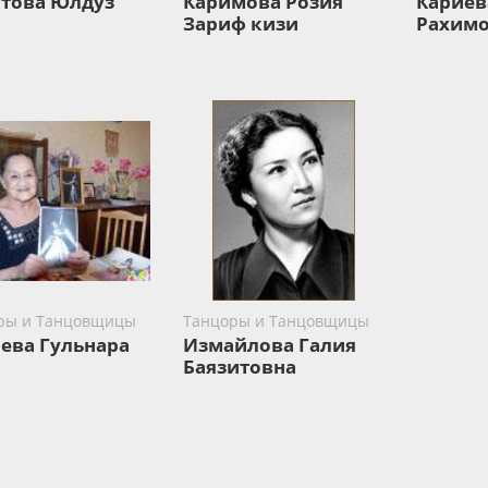
това Юлдуз
Каримова Розия
Кариев
Зариф кизи
Рахим
ры и Танцовщицы
Танцоры и Танцовщицы
ева Гульнара
Измайлова Галия
Баязитовна