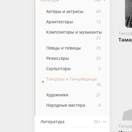
Актёры и актрисы
49
Архитекторы
12
Композиторы и музыканты
Танцо
23
Тама
Певцы и певицы
29
Режиссёры
33
Скульпторы
2
Танцоры и Танцовщицы
10
Художники
21
Народные мастера
8
Литература
361
Танцо