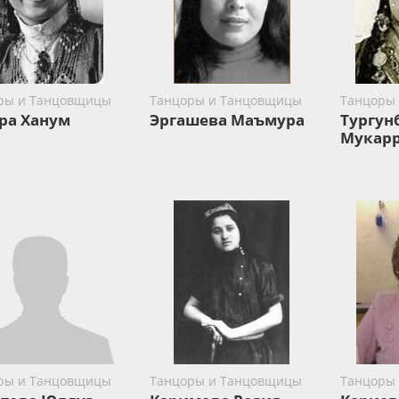
ры и Танцовщицы
Танцоры и Танцовщицы
Танцоры
ра Ханум
Эргашева Маъмура
Тургун
Мукар
ры и Танцовщицы
Танцоры и Танцовщицы
Танцоры