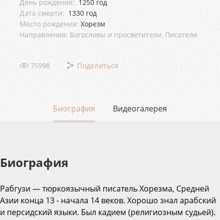
День рождения:
1250 год
Дата смерти:
1330 год
Место рождения:
Хорезм
Направления: Богословы и просветители, Писатели
75998
Поделиться
Биография
Видеогалерея
Биография
Рабгузи — тюркоязычный писатель Хорезма, Средней
Азии конца 13 - начала 14 веков. Хорошо знал арабский
и персидский языки. Был кадием (религиозным судьей).