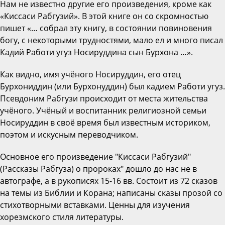
Нам не известно другие его произведения, кроме как
«Киссаси Рабгузий». В этой книге он со скромностью
пишет «… собрал эту книгу, в состоянии повиновения
богу, с некоторыми трудностями, мало ел и много писал
Кадий Работи угуз Носируддина сын Бурхона …».
Как видно, имя учёного Носируддин, его отец
Бурхониддин (или Бурхонуддин) был кадием Работи угуз.
Псевдоним Рабгузи происходит от места жительства
учёного. Учёный и воспитанник религиозной семьи
Носируддин в своё время был известным историком,
поэтом и искусным переводчиком.
Основное его произведение "Киссаси Рабгузий"
(Рассказы Рабгуза) о пророках" дошло до нас не в
автографе, а в рукописях 15-16 вв. Состоит из 72 сказов
на темы из Библии и Корана; написаны сказы прозой со
стихотворными вставками. Ценны для изучения
хорезмского стиля литературы.