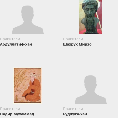
Правители
Правители
Абдуллатиф-хан
Шахрух Мирзо
Правители
Правители
Надир Мухаммад
Буджуга-хан