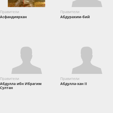
Правители
Правители
Асфандиярхан
Абдурахим-бий
Правители
Правители
Абдулла ибн Ибрагим
Абдулла-хан II
Cултан