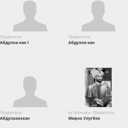
Правители
Правители
Абдулла-хан I
Абдулла-хан
Правители
Астрономы, Правители
Абдулазизхан
Мирзо Улугбек