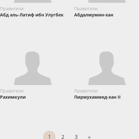
Правители
Правители
Абд аль-Латиф ибн Улугбек
Абдалмумин-хан
Правители
Правители
Рахимкули
Пирмухаммед-хан II
1
2
3
»