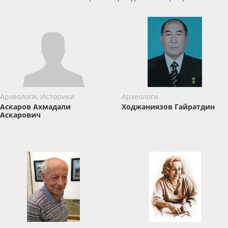
Археологи, Историки
Археологи
Аскаров Ахмадали
Ходжаниязов Гайратдин
Аскарович