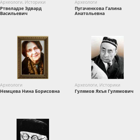
Археологи, Историки
Археологи
Ртвеладзе Эдвард
Пугаченкова Галина
Васильевич
Анатольевна
Археологи
Археологи, Историки
Немцева Нина Борисовна
Гулямов Яхъя Гулямович