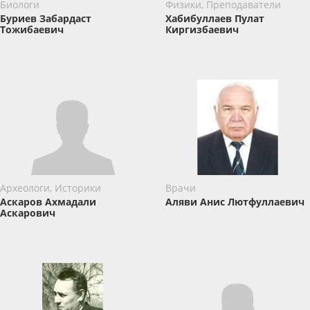
Биологи
Физики, Преподаватели
Буриев Забардаст
Хабибуллаев Пулат
Тожибаевич
Киргизбаевич
Археологи, Историки
Врачи
Аскаров Ахмадали
Аляви Анис Лютфуллаевич
Аскарович