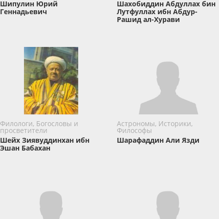
Шипулин Юрий
Шахобиддин Абдуллах бин
Геннадьевич
Лутфуллах ибн Абдур-
Рашид ал-Хурави
Филологи, Богословы и
Астрономы, Историки,
просветители
Философы
Шейх Зиявуддинхан ибн
Шарафаддин Али Язди
Эшан Бабахан