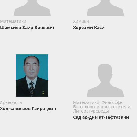
Математики
Химики
Шамсиев Заир Зияевич
Хорезми Каси
Археологи
Математики, Философы,
Богословы и просветители,
Ходжаниязов Гайратдин
Литературоведы
Сад ад-дин ат-Тафтазани