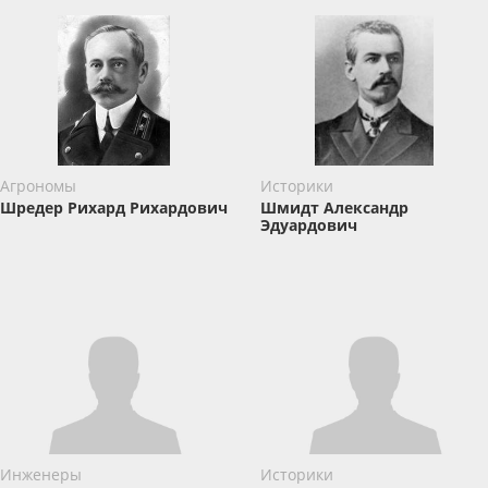
Агрономы
Историки
Шредер Рихард Рихардович
Шмидт Александр
Эдуардович
Инженеры
Историки