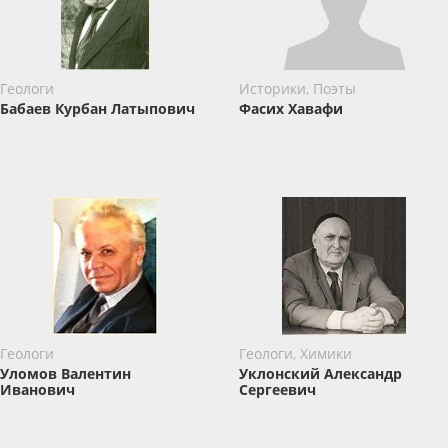
Геологи
Историки, Поэты
Бабаев Курбан Латыпович
Фасих Хавафи
Геологи
Геологи, Химики
Уломов Валентин
Уклонский Александр
Иванович
Сергеевич