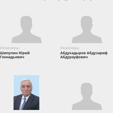
Инженеры
Инженеры
Шипулин Юрий
Абдукадыров Абдузариф
Геннадьевич
Абдурауфович