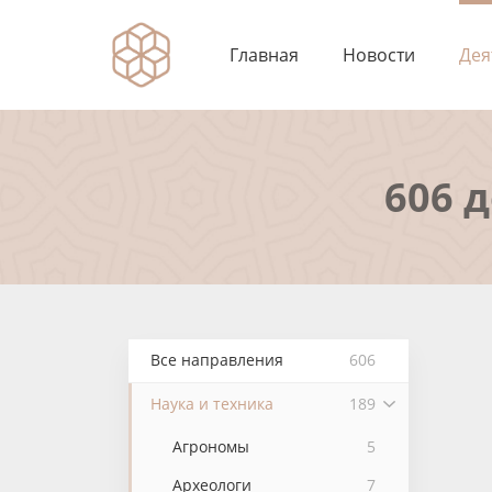
Главная
Новости
Дея
606 
Все направления
606
Наука и техника
189
Агрономы
5
Археологи
7