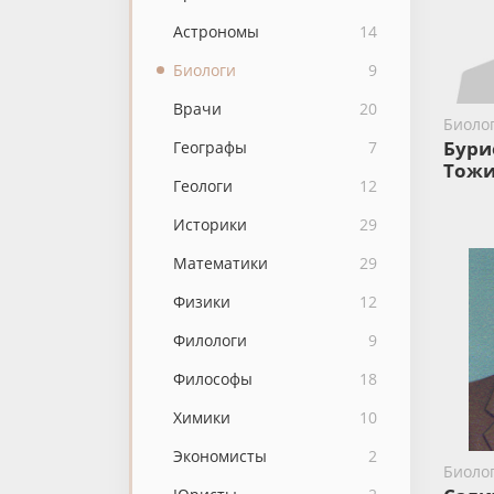
Астрономы
14
Биологи
9
Врачи
20
Биоло
Бури
Географы
7
Тожи
Геологи
12
Историки
29
Математики
29
Физики
12
Филологи
9
Философы
18
Химики
10
Экономисты
2
Биоло