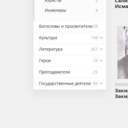
Сали
Юристы
2
Исма
Инженеры
4
Богословы и просветители
28
Культура
188
Литература
361
Герои
16
Преподаватели
25
Государственные деятели
56
Биоло
Заки
Заки