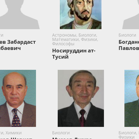
ги
Астрономы, Биологи,
Биологи
Математики, Физики,
ев Забардаст
Богдан
Философы
баевич
Павло
Носируддин ат-
Тусий
ги, Химики
Биологи
Биологи,
Физики