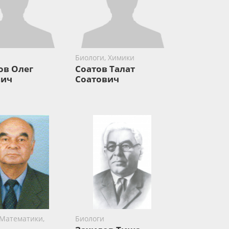
Биологи, Химики
ов Олег
Соатов Талат
вич
Соатович
 Математики,
Биологи