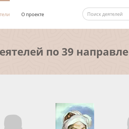
тели
О проекте
деятелей по 39 направл