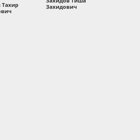
Захидов Тиша
 Тахир
Захидович
ович