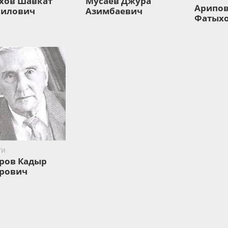
хов Шавкат
Мусаев Джура
Арипов
илович
Азимбаевич
Фатых
ги
ров Кадыр
рович