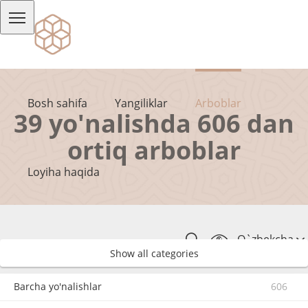
Bosh sahifa
Yangiliklar
Arboblar
39 yo'nalishda 606 dan
ortiq arboblar
Loyiha haqida
O`zbekcha
Show all categories
Barcha yo'nalishlar
606