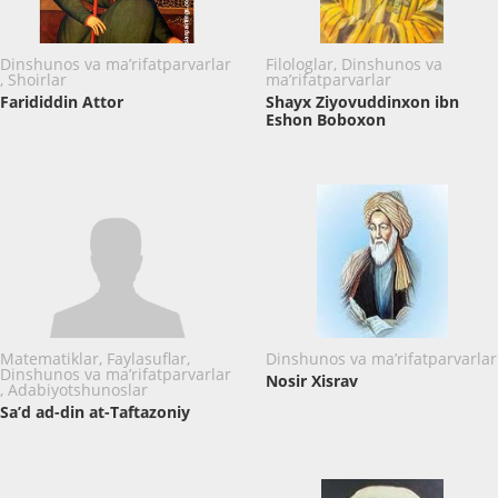
Dinshunos va ma’rifatparvarlar
Filologlar, Dinshunos va
, Shoirlar
ma’rifatparvarlar
Farididdin Attor
Shayx Ziyovuddinxon ibn
Eshon Boboxon
Matematiklar, Faylasuflar,
Dinshunos va ma’rifatparvarlar
Dinshunos va ma’rifatparvarlar
Nosir Xisrav
, Adabiyotshunoslar
Sa’d ad-din at-Taftazoniy