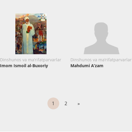
Dinshunos va ma’rifatparvarlar
Dinshunos va ma’rifatparvarlar
Imom Ismoil al-Buxoriy
Mahdumi A’zam
1
2
»