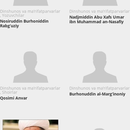
Dinshunos va ma’rifatparvarlar
Dinshunos va ma’rifatparvarlar
, Yozuvchilar
Nadjmiddín Abu Xafs Umar
Nosiruddin Burhoniddin
ibn Muhammad an-Nasafíy
Rabg‘uziy
Dinshunos va ma’rifatparvarlar
Dinshunos va ma’rifatparvarlar
, Shoirlar
Burhonuddin al-Marg‘inoniy
Qosimi Anvar