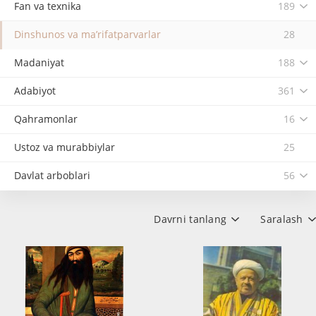
Fan va texnika
189
Dinshunos va ma’rifatparvarlar
28
Madaniyat
188
Adabiyot
361
Qahramonlar
16
Ustoz va murabbiylar
25
Davlat arboblari
56
Davrni tanlang
Saralash