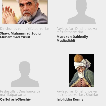
Dinshunos va ma’rifatparvarlar
Faylasuflar, Dinshunos va
ma’rifatparvarlar
Shayx Muhammad Sodiq
Musoxon Dahbediy
Muhammad Yusuf
Mudjadiddi
Faylasuflar, Dinshunos va
Faylasuflar, Dinshunos va
ma’rifatparvarlar
ma’rifatparvarlar , Shoirlar
Qaffol ash-Shoshiy
Jaloliddin Rumiy