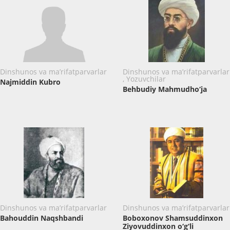
Dinshunos va ma’rifatparvarlar
Dinshunos va ma’rifatparvarlar
, Yozuvchilar
Najmiddin Kubro
Behbudiy Mahmudho‘ja
Dinshunos va ma’rifatparvarlar
Dinshunos va ma’rifatparvarlar
Bahouddin Naqshbandi
Boboxonov Shamsuddinxon
Ziyovuddinxon o‘g‘li