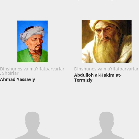
Dinshunos va ma’rifatparvarlar
Dinshunos va ma’rifatparvarlar
, Shoirlar
Abdulloh al-Hakim at-
Ahmad Yassaviy
Termiziy