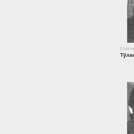
Ёзувч
Тўла