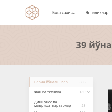
Бош сахифа
Янгиликлар
39 йўн
Барча йўналишлар
606
Фан ва техника
189
Диншунос ва
маърифатпарварлар
28