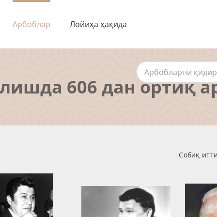
Арбоблар
Лойиҳа ҳақида
алишда 606 дан ортиқ а
Собиқ итт