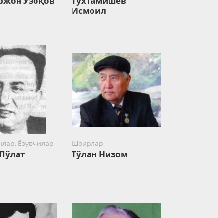
ржон Узоқов
Тўхтамишев
Исмоил
лар, Ёзувчилар
Шоирлар
 Пўлат
Тўлан Низом