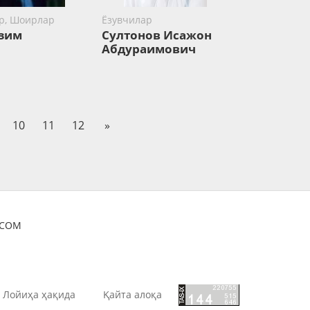
р, Шоирлар
Ёзувчилар
зим
Султонов Исажон
Абдураимович
10
11
12
»
OCOM
Лойиҳа ҳақида
Қайта алоқа