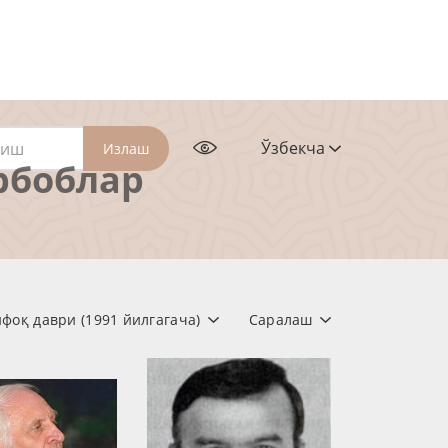
Ўзбекча
Излаш
рбоблар
ифоқ даври (1991 йилгагача)
Саралаш