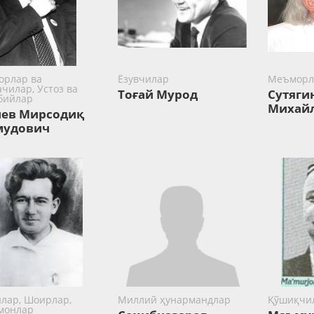
орлар ва
Ёзувчилар
Меъморл
чилар, Устоз ва
Тоғай Мурод
Сутяги
бийлар
Михай
ев Мирсодиқ
мудович
илар, Шоирлар,
Миллий ҳунармандлар
Қўшиқчи
монлар