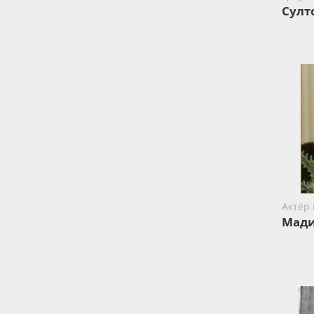
Султ
Актёр 
Мади