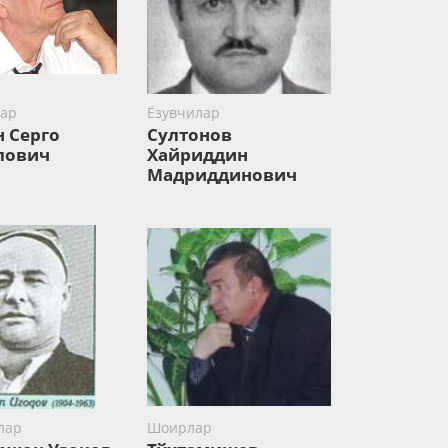
ар
Ёзувчилар
н Серго
Султонов
лович
Хайриддин
Мадриддинович
лар
Шоирлар