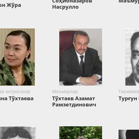
Соҳибназаров
Маъму
он Жўра
Насрулло
ва актрисалар
Меъморлар
Таржимон
на Тўхтаева
Тўхтаев Азамат
Турғун
Рамзетдинович