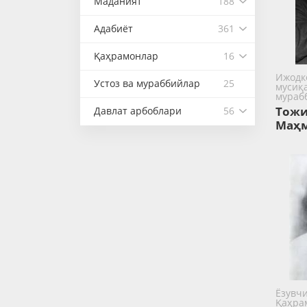
Маданият
188
Адабиёт
361
Қаҳрамонлар
16
Ижодк
Устоз ва мураббийлар
25
мусиқа
мураб
Тожи
Давлат арбоблари
56
Маҳ
Ёзувч
Қаҳра