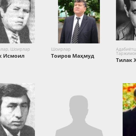
илар, Шоирлар
Шоирлар
Адабиётш
Таржимо
к Исмоил
Тоиров Маҳмуд
Тилак 