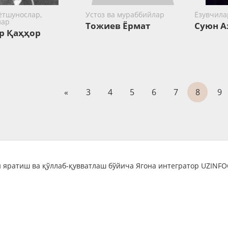
ётшунослар,
Устоз ва мураббийлар
Ёзувчила
лар
Тожиев Ёрмат
Суюн А
р Қаҳҳор
«
3
4
5
6
7
8
9
 яратиш ва қўллаб-қувватлаш бўйича Ягона интегратор UZINF