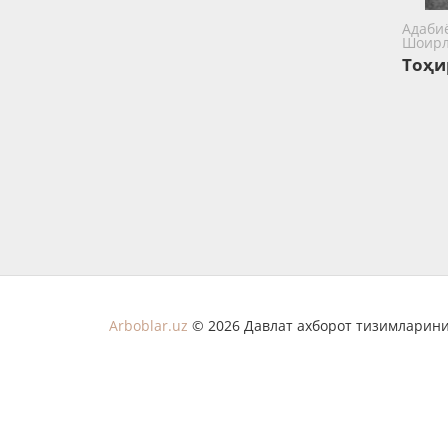
Адаби
Шоир
Тоҳи
Arboblar.uz
© 2026 Давлат ахборот тизимларини