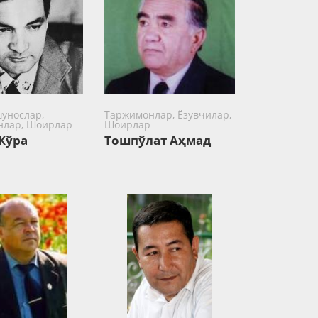
унослар,
Таржимонлар, Ёзувчилар,
нлар, Шоирлар
Шоирлар
Жўра
Тошпўлат Аҳмад