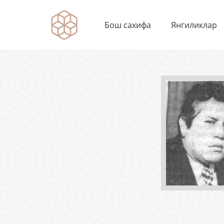
Бош сахифа
Янгиликлар