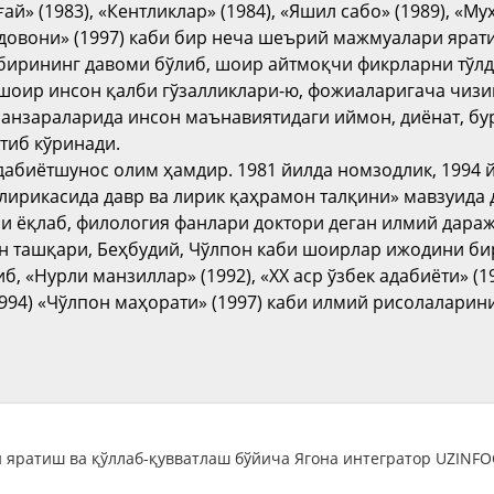
й» (1983), «Кентликлар» (1984), «Яшил сабо» (1989), «М
ч довони» (1997) каби бир неча шеърий мажмуалари ярат
бирининг давоми бўлиб, шоир айтмоқчи фикрларни тўл
 шоир инсон қалби гўзалликлари-ю, фожиаларигача чизи
манзараларида инсон маънавиятидаги и
й
мон, диёнат, бу
тиб кўринади.
дабиётшунос олим ҳамдир. 1981 йилда номзодлик, 1994 
 лирикасида давр ва лирик қаҳрамон талқини» мавзуида 
и ёқлаб, филология фанлари доктори деган илмий даража
н ташқари, Беҳбудий, Чўлпон каби шоирлар ижодини б
б, «Нурли манзиллар» (1992), «ХХ аср ўзбек адабиёти» (1
1994) «Чўлпон маҳорати» (1997) каби илмий рисолаларини
 яратиш ва қўллаб-қувватлаш бўйича Ягона интегратор UZINF