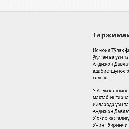
Таржимаи
Исмоил Тўлак ф
ўқиган ва ўзи т
Андижон Давлат
адабиётшунос о
келган.
У Андижоннинг
мактаб-интернат
йилларда ўзи та
Андижон Давлат
У оғир хасталик
Унинг биринчи 