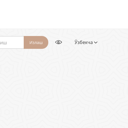
Ўзбекча
Излаш