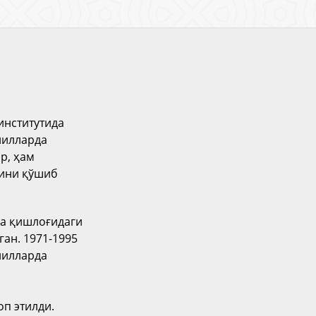
институтида
 йилларда
р, ҳам
шини қўшиб
ра қишлоғидаги
ган. 1971-1995
 йилларда
п этилди.