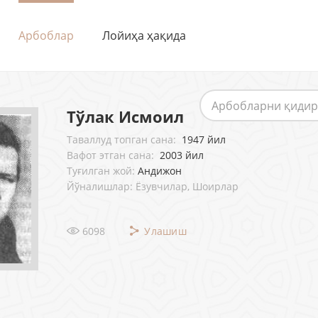
Арбоблар
Лойиҳа ҳақида
Тўлак Исмоил
Таваллуд топган сана:
1947 йил
Вафот этган сана:
2003 йил
Туғилган жой:
Андижон
Йўналишлар: Ёзувчилар, Шоирлар
6098
Улашиш