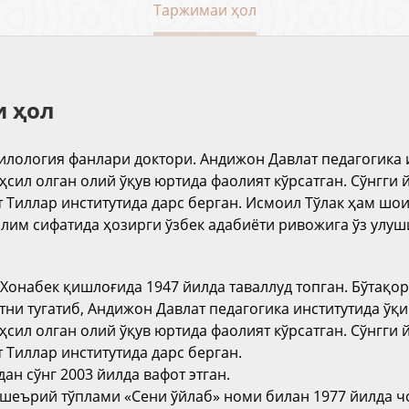
Таржимаи ҳол
 ҳол
илология фанлари доктори. Андижон Давлат педагогика 
аҳсил олган олий ўқув юртида фаолият кўрсатган. Сўнгги
 Тиллар институтида дарс берган. Исмоил Тўлак ҳам шои
лим сифатида ҳозирги ўзбек адабиёти ривожига ўз улу
 Хо
н
абек қишлоғида 1947 йилда таваллуд топган. Бўтақо
ни тугатиб, Андижон Давлат педагогика институтида ўқи
ҳсил олган олий ўқув юртида фаолият кўрсатган. Сўнгги
 Тиллар институтида дарс берган.
дан сўнг 2003 йилда вафот этган.
шеърий тўплами «Сени ўйлаб» номи билан 1977 йилда чо