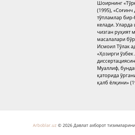
Шоирнинг «Тўрға
(1995), «Соғин
тўпламлар бир-
келади. Уларда
чизган руҳият 
масалалари бўр
Исмоил Тўлак а
«Ҳозирги ўзбек
диссертациясин
Муаллиф, бунда
қаторида ўргани
қалб ёлқини» (
Arboblar.uz
© 2026 Давлат ахборот тизимларини