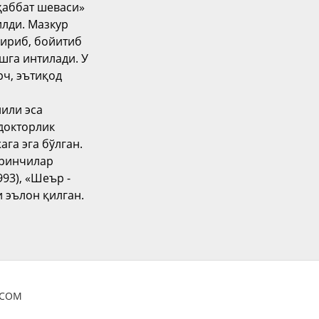
уҳаббат шеваси»
илди. Мазкур
дириб, бойитиб
шга интилади. У
рч, эътиқод
йили эса
докторлик
га эга бўлган.
иринчилар
993), «Шеър -
 эълон қилган.
OCOM