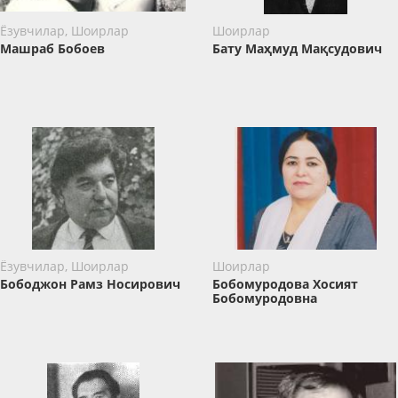
Ёзувчилар, Шоирлар
Шоирлар
Машраб Бобоев
Бату Маҳмуд Мақсудович
Ёзувчилар, Шоирлар
Шоирлар
Бободжон Рамз Носирович
Бобомуродова Хосият
Бобомуродовна