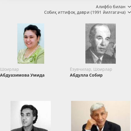
Алифбо билан
Собиқ иттифоқ даври (1991 йилгагача)
Шоирлар
Ёзувчилар, Шоирлар
Абдуазимова Умида
Абдулла Собир