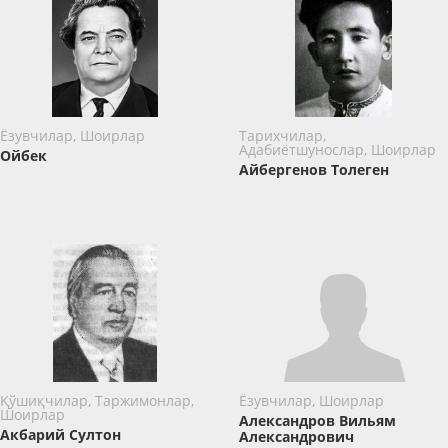
Ёзувчилар, Шоирлар
Тарихчилар,
Адабиётшунослар, Шоирлар
Ойбек
Айбергенов Толеген
Қўшиқчилар, Таржимонлар,
Ёзувчилар, Шоирлар
Шоирлар
Александров Вильям
Акбарий Султон
Александрович