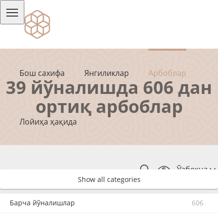
Бош сахифа
Янгиликлар
Арбоблар
39 йўналишда 606 дан
ортиқ арбоблар
Лойиҳа ҳақида
Ўзбекча
Show all categories
Барча йўналишлар
606