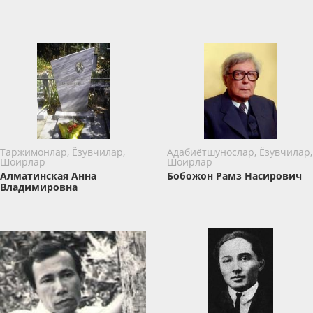
Таржимонлар, Ёзувчилар,
Адабиётшунослар, Ёзувчилар,
Шоирлар
Шоирлар
Алматинская Анна
Бобожон Рамз Насирович
Владимировна