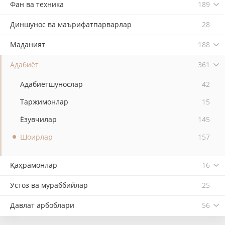
Фан ва техника
189
Диншунос ва маърифатпарварлар
28
Маданият
188
Адабиёт
361
Адабиётшунослар
42
Таржимонлар
15
Ёзувчилар
145
Шоирлар
157
Қаҳрамонлар
16
Устоз ва мураббийлар
25
Давлат арбоблари
56