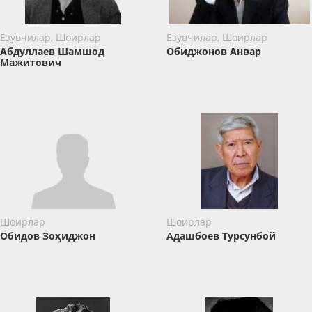
Ёзувчилар, Шоирлар
Ёзувчилар, Шоирлар
Абдуллаев Шамшод
Обиджонов Анвар
Мажитович
Шоирлар
Шоирлар
Обидов Зоҳиджон
Адашбоев Турсунбой