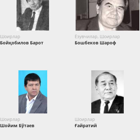
Шоирлар
Ёзувчилар, Шоирлар
Бойқобилов Барот
Бошбеков Шароф
Шоирлар
Шоирлар
Шойим Бўтаев
Ғайратий