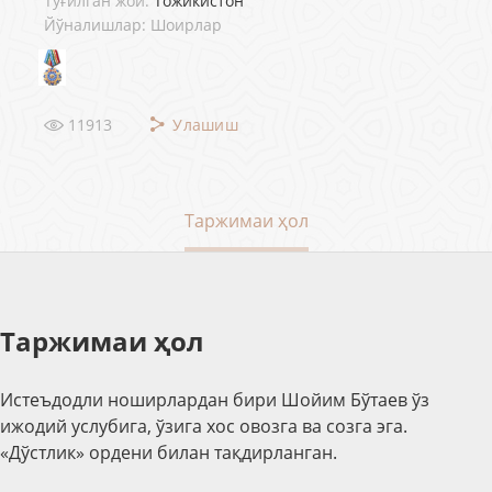
Туғилган жой:
Тожикистон
Йўналишлар: Шоирлар
11913
Улашиш
Таржимаи ҳол
Таржимаи ҳол
Истеъдодли ноширлардан бири Шойим Бўтаев ўз
ижодий услубига, ўзига хос овозга ва созга эга.
«Дўстлик» ордени билан тақдирланган.