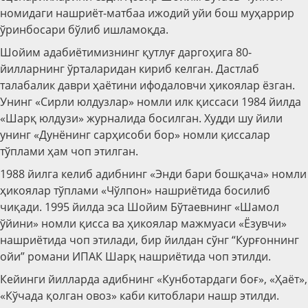
номидаги нашриёт-матбаа ижодий уйи бош муҳаррир
ўринбосари бўлиб ишламоқда.
Шойим адабиётимизнинг қутлуғ даргоҳига 80-
йилларнинг ўрталаридан кириб келган. Дастлаб
талабалик даври ҳаётини ифодаловчи ҳикоялар ёзган.
Унинг «Сирли юлдузлар» номли илк қиссаси 1984 йилда
«Шарқ юлдузи» журналида босилган. Худди шу йили
унинг «Дунёнинг сарҳисоби бор» номли қиссалар
тўплами ҳам чоп этилган.
1988 йилга келиб адибнинг «Энди бари бошқача» номли
ҳикоялар тўплами «Чўлпон» нашриётида босилиб
чиқади. 1995 йилда эса Шойим Бўтаевнинг «Шамол
ўйини» номли қисса ва ҳикоялар мажмуаси «Ёзувчи»
нашриётида чоп этилади, бир йилдан сўнг “Курғоннинг
ойи” романи ИПАК Шарқ нашриётида чоп этилди.
Кейинги йилларда адибнинг «Кунботардаги боғ», «Ҳаёт»,
«Кўчада қолган овоз» каби китоблари нашр этилди.