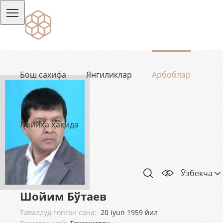
Бош сахифа
Янгиликлар
Арбоблар
Лойиҳа ҳақида
Ўзбекча
Шойим Бўтаев
Таваллуд топган сана:
20 iyun 1959 йил