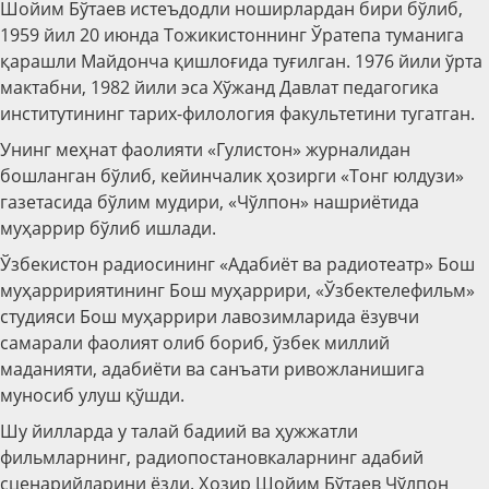
Шойим Бўтаев истеъдодли ноширлардан бири бўлиб,
1959 йил 20 июнда Тожикистоннинг Ўратепа туманига
қарашли Майдонча қишлоғида туғилган. 1976 йили ўрта
мактабни, 1982 йили эса Хўжанд Давлат педагогика
институтининг тарих-филология факультетини тугатган.
Унинг меҳнат фаолияти «Гулистон» журналидан
бошланган бўлиб, кейинчалик ҳозирги «Тонг юлдузи»
газетасида бўлим мудири, «Чўлпон» нашриётида
муҳаррир бўлиб ишлади.
Ўзбекистон радиосининг «Адабиёт ва радиотеатр» Бош
муҳарририятининг Бош муҳаррири, «Ўзбектелефильм»
студияси Бош муҳаррири лавозимларида ёзувчи
самарали фаолият олиб бориб, ўзбек миллий
маданияти, адабиёти ва санъати ривожланишига
муносиб улуш қўшди.
Шу йилларда у талай бадиий ва ҳужжатли
фильмларнинг, радиопостановкаларнинг адабий
сценарийларини ёзди. Ҳозир Шойим Бўтаев Чўлпон