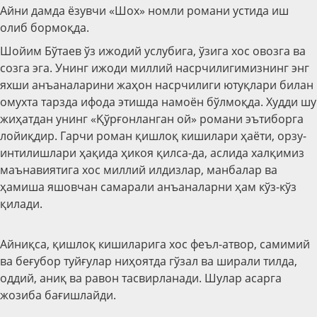
Айни дамда ёзувчи «Шох» номли романи устида иш
олиб бормоқда.
Шойим Бўтаев ўз ижодий услубига, ўзига хос овозга ва
созга эга. Унинг ижоди миллий насрчилигимизнинг энг
яхши анъаналарини жаҳон насрчилиги ютуқлари билан
омухта тарзда ифода этишда намоён бўлмоқда. Худди шу
жиҳатдан унинг «Қўрғонланган ой» романи эътиборга
лойиқдир. Гарчи роман қишлоқ кишилари ҳаёти, орзу-
интилишлари ҳақида ҳикоя қилса-да, аслида халқимиз
маънавиятига хос миллий илдизлар, манбалар ва
ҳамиша яшовчан самарали анъаналарни ҳам кўз-кўз
қилади.
Айниқса, қишлоқ кишиларига хос феъл-атвор, самимий
ва беғубор туйғулар ниҳоятда гўзал ва ширали тилда,
оддий, аниқ ва равон тасвирланади. Шулар асарга
жозиба бағишлайди.