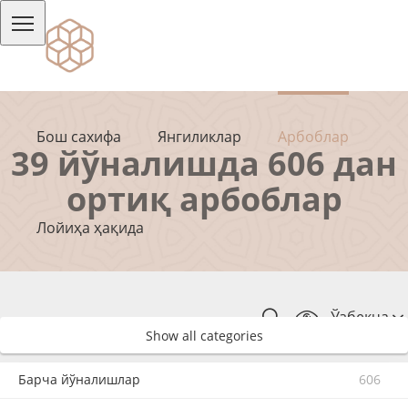
Бош сахифа
Янгиликлар
Арбоблар
39 йўналишда 606 дан
ортиқ арбоблар
Лойиҳа ҳақида
Ўзбекча
Show all categories
Барча йўналишлар
606