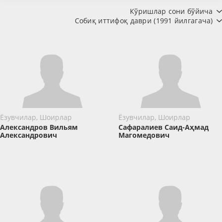
Кўришлар сони бўйича
Собиқ иттифоқ даври (1991 йилгагача)
Ёзувчилар, Шоирлар
Ёзувчилар, Шоирлар
Александров Вильям
Сафаралиев Саид-Аҳмад
Александрович
Магомедович