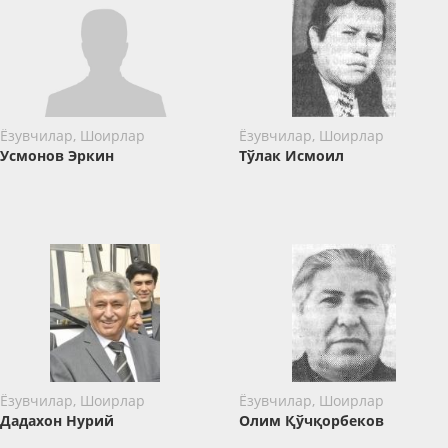
Ёзувчилар, Шоирлар
Ёзувчилар, Шоирлар
Усмонов Эркин
Тўлак Исмоил
Ёзувчилар, Шоирлар
Ёзувчилар, Шоирлар
Дадахон Нурий
Олим Қўчқорбеков