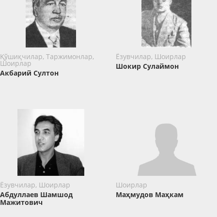
Қўшиқчилар, Таржимонлар,
Ёзувчилар, Шоирлар
Шоирлар
Шокир Сулаймон
Акбарий Султон
Ёзувчилар, Шоирлар
Шоирлар
Абдуллаев Шамшод
Маҳмудов Маҳкам
Мажитович