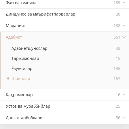
Фан ва техника
189
Диншунос ва маърифатпарварлар
28
Маданият
188
Адабиёт
361
Адабиётшунослар
42
Таржимонлар
15
Ёзувчилар
145
Шоирлар
157
Қаҳрамонлар
16
Устоз ва мураббийлар
25
Давлат арбоблари
56