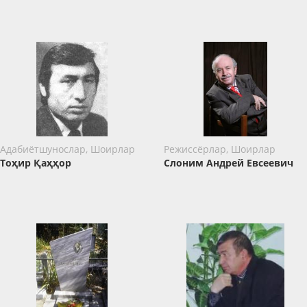
Адабиётшунослар, Шоирлар
Режиссёрлар, Шоирлар
Тоҳир Қаҳҳор
Слоним Андрей Евсеевич