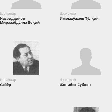
Шоирлар
Шоирлар
Насриддинов
Имомхўжаев Тўлқин
Мирзаабдулла Боқий
Шоирлар
Шоирлар
Сайёр
Жонибек Субҳон