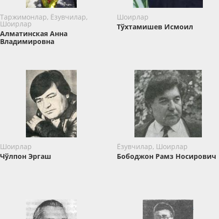
Таржимонлар, Ёзувчилар,
Шоирлар
Шоирлар
Тўхтамишев Исмоил
Алматинская Анна
Владимировна
Шоирлар
Ёзувчилар, Шоирлар
Чўлпон Эргаш
Бободжон Рамз Носирович