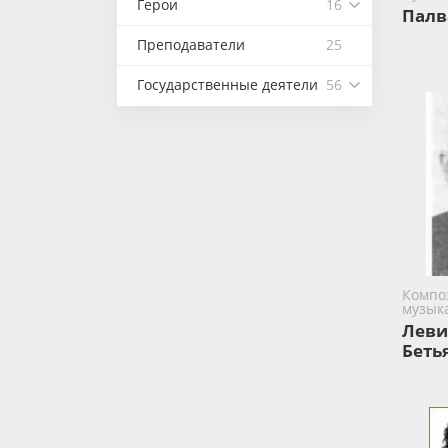
Герои
16
Палв
Преподаватели
25
Государственные деятели
56
Компо
музык
Леви
Беть