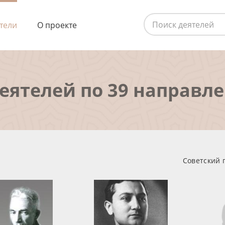
тели
О проекте
деятелей по 39 направл
Советский 