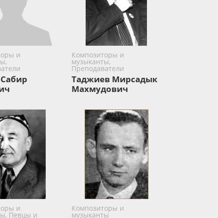
оры и
Композиторы и
ы,
музыканты,
атели
Преподаватели
 Сабир
Таджиев Мирсадык
ич
Махмудович
оры и
Композиторы и
ы, Певцы и
музыканты