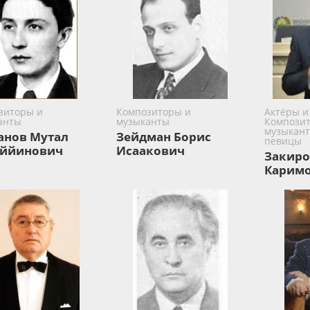
зиторы и
Композиторы и
Актёры и
анты
музыканты
Композит
музыкант
анов Мутал
Зейдман Борис
певицы
ййинович
Исаакович
Закиро
Карим