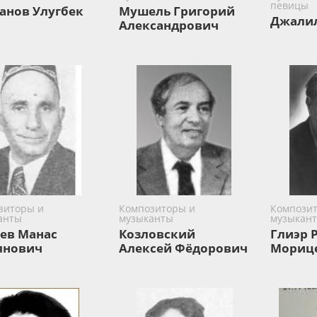
певицы
анов Улугбек
Мушель Григорий
Джалил
Александрович
зиторы и
Композиторы и
Композит
анты
музыканты
музыкан
ев Манас
Козловский
Глиэр 
янович
Алексей Фёдорович
Мориц