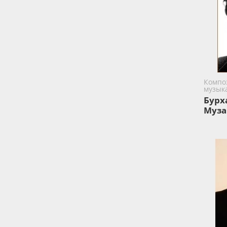
Компо
музык
Бурх
Муза