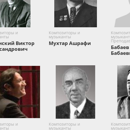
зиторы и
Композиторы и
Композит
анты
музыканты
музыкант
Преподав
нский Виктор
Мухтар Ашрафи
Бабаев
сандрович
Бабаев
зиторы и
Композиторы и
Композит
анты
музыканты
музыкант