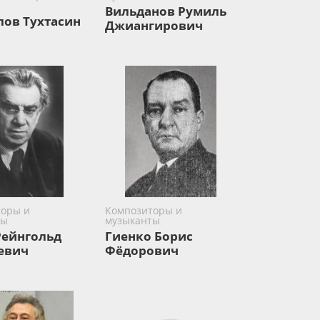
Вильданов Румиль
ов Тухтасин
Джиангирович
оры и
Композиторы и
ты
музыканты
Рейнгольд
Гиенко Борис
евич
Фёдорович