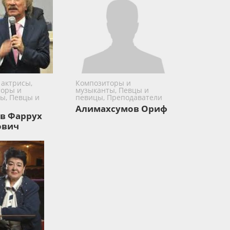
 актрисы,
Композиторы и
оры и
музыканты, Певцы и
ы, Певцы и
певицы, Преподаватели
Алимахсумов Ориф
в Фаррух
ович