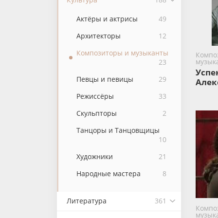
Актёры и актрисы
49
Архитекторы
12
Композиторы и музыканты
Компо
музык
23
Успе
Певцы и певицы
29
Алек
Режиссёры
33
Скульпторы
2
Танцоры и Танцовщицы
10
Художники
21
Народные мастера
8
Литература
361
Компо
музык