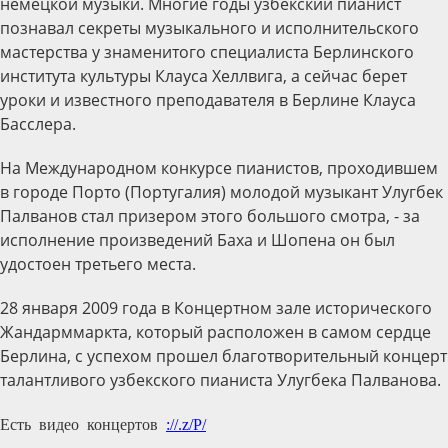
немецкой музыки. Многие годы узбекский пианист
познавал секреты музыкального и исполнительского
мастерства у знаменитого специалиста Берлинского
института культуры Клауса Хеллвига, а сейчас берет
уроки и известного преподавателя в Берлине Клауса
Басслера.
На Международном конкурсе пианистов, проходившем
в городе Порто (Португалия) молодой музыкант Улугбек
Палванов стал призером этого большого смотра, - за
исполнение произведений Баха и Шопена он был
удостоен третьего места.
28 января 2009 года в Концертном зале исторического
Жандарммаркта, который расположен в самом сердце
Берлина, с успехом прошел благотворительный концерт
талантливого узбекского пианиста Улугбека Палванова.
Есть видео концертов
http://myday.uz/People/ulugbek-palvanov-pianist