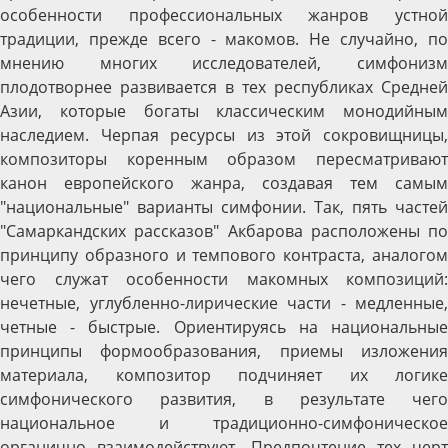
особенности профессиональных жанров устной
традиции, прежде всего - макомов. Не случайно, по
мнению многих исследователей, симфонизм
плодотворнее развивается в тех республиках Средней
Азии, которые богаты классическим монодийным
наследием. Черпая ресурсы из этой сокровищницы,
композиторы коренным образом пересматривают
канон европейского жанра, создавая тем самым
"национальные" варианты симфонии. Так, пять частей
"Самаркандских рассказов" Акбарова расположены по
принципу образного и темпового контраста, аналогом
чего служат особенности макомных композиций:
нечетные, углубленно-лирические части - медленные,
четные - быстрые. Ориентируясь на национальные
принципы формообразования, приемы изложения
материала, композитор подчиняет их логике
симфонического развития, в результате чего
национальное и традиционно-симфоническое
органично взаимодействуют. Предпочтение тех черт