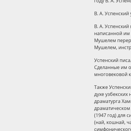
году В. А. Успе
В. А. Успенский
В. А. Успенски
написанной им в
Мушелем перераб
Мушелем, инстр
Успенский писа
Сделанные им о
многовековой к
Также Успенски
духе узбекских 
драматурга Хам
драматическом 
(1947 год) для
(най, кошнай, ч
симфонического