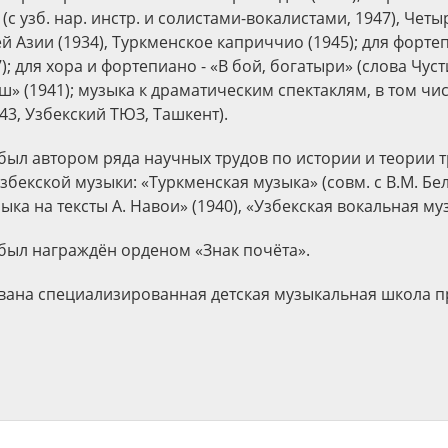
с узб. нар. инстр. и солистами-вокалистами, 1947), Чет
 Азии (1934), Туркменское каприччио (1945); для форте
); для хора и фортепиано - «В бой, богатыри» (слова Чусти
» (1941); музыка к драматическим спектаклям, в том чи
43, Узбекский ТЮЗ, Ташкент).
й был автором ряда научных трудов по истории и теории
збекской музыки: «Туркменская музыка» (совм. с В.М. Бел
зыка на тексты А. Навои» (1940), «Узбекская вокальная муз
 был награждён орденом «Знак почёта».
вана специализированная детская музыкальная школа п