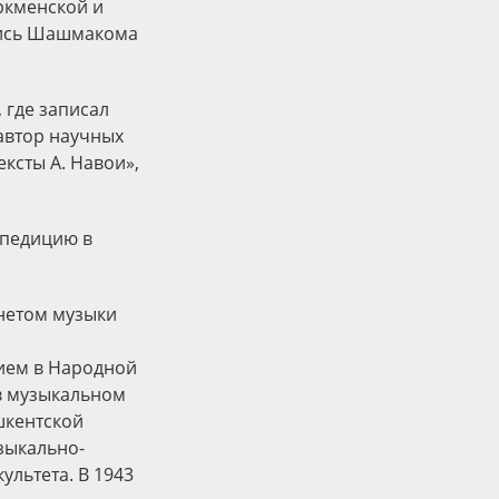
ркменской и
апись Шашмакома
 где записал
 автор научных
ексты А. Навои»,
спедицию в
инетом музыки
ием в Народной
 в музыкальном
ашкентской
узыкально-
ультета. В 1943