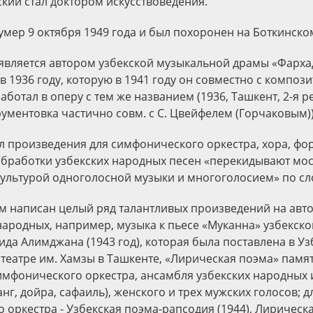
нский стал доктором искусствоведения.
 умер 9 октября 1949 года и был похоронен на Боткинск
й является автором узбекской музыкальной драмы «Фарха
 1936 году, которую в 1941 году он совместно с композит
отал в оперу с тем же названием (1936, Ташкент, 2-я ред
ументовка частично совм. с С. Цвейфелем (Горчаковым))
л произведения для симфонического оркестра, хора, фо
бработки узбекских народных песен «перекидывают мо
ультурой одноголосной музыки и многоголосием» по сло
м написан целый ряд талантливых произведений на авто
народных, например, музыка к пьесе «Муканна» узбекско
ида Алимджана (1943 год), которая была поставлена в У
театре им. Хамзы в Ташкенте, «Лирическая поэма» памят
 симфонического оркестра, ансамбля узбекских народных
анг, дойра, сафаиль), женского и трех мужских голосов; д
 оркестра - Узбекская поэма-рапсодия (1944), Лирическ