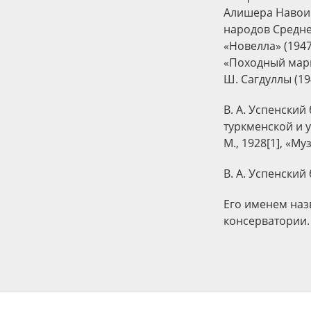
Алишера Навои (
народов Средней
«Новелла» (1947
«Походный марш
Ш. Сагдуллы (19
В. А. Успенски
туркменской и у
М., 1928[1], «Му
В. А. Успенский
Его именем наз
консерватории.