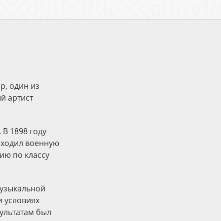
р, один из
й артист
 В 1898 году
роходил военную
ию по классу
музыкальной
и условиях
зультатам был