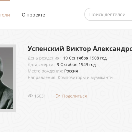
тели
О проекте
Успенский Виктор Александр
День рождения:
19 Сентября 1908 год
Дата смерти:
9 Октября 1949 год
Место рождения:
Россия
Направления: Композиторы и музыканты
16631
Поделиться