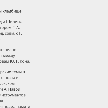
ом кладбище.
д и Ширин»,
ором Г. А.
. совм. с Г.
.
ртепиано.
ст между
вам Ю. Г. Кона.
рские темы в
го поэта и
збекском
и А. Навои
 инструментов
ля
ая поэма памяти