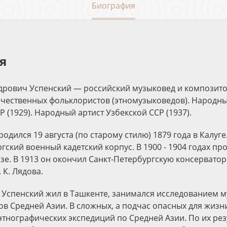
Биография
я
дрович Успенский — российский музыковед и композито
чественных фольклористов (этномузыковедов). Народны
 (1929). Народный артист Узбекской ССР (1937).
родился 19 августа (по старому стилю) 1879 года в Калуге.
гский военный кадетский корпус. В 1900 - 1904 годах п
азе. В 1913 он окончил Санкт-Петербургскую консерватор
 К. Лядова.
 А. Успенский жил в Ташкенте, занимался исследованием 
ов Средней Азии. В сложных, а подчас опасных для жизн
этнографических экспедиций по Средней Азии. По их ре