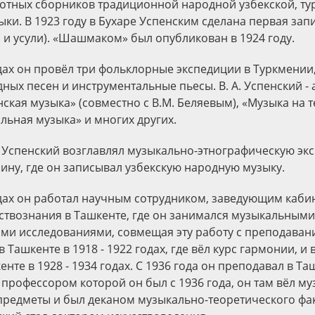
нотных сборников традиционной народной узбекской, ту
ыки. В 1923 году в Бухаре Успенским сделана первая з
 и усули). «Шашмаком» был опубликован в 1924 году.
одах он провёл три фольклорные экспедиции в Туркмении,
ных песен и инструментальные пьесы. В. А. Успенский -
ская музыка» (совместно с В.М. Беляевым), «Музыка на т
льная музыка» и многих других.
 А. Успенский возглавлял музыкально-этнографическую эк
ину, где он записывал узбекскую народную музыку.
годах он работал научным сотрудником, заведующим каб
сствознания в Ташкенте, где он занимался музыкальными
ми исследованиями, совмещая эту работу с преподаван
 Ташкенте в 1918 - 1922 годах, где вёл курс гармонии, и
нте в 1928 - 1934 годах. С 1936 года он преподавал в Т
 профессором которой он был с 1936 года, он там вёл м
предметы и был деканом музыкально-теоретического фак