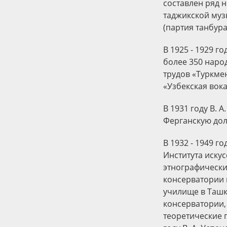
составлен ряд 
таджикской муз
(партия танбура
В 1925 - 1929 г
более 350 народ
трудов «Туркмен
«Узбекская вока
В 1931 году В.
Ферганскую дол
В 1932 - 1949 
Института иску
этнографически
консерватории в
училище в Ташке
консерватории,
теоретические 