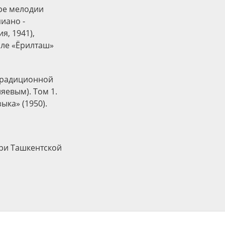
ыре мелодии
пиано -
я, 1941),
сле «Ёрилташ»
 традиционной
яевым). Том 1.
ыка» (1950).
ри Ташкентской