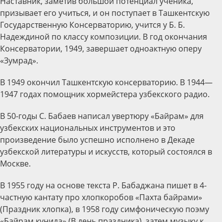
Наставник, заметив большой потенциал ученика,
призывает его учиться, и он поступает в Ташкентскую
Государственную Консерваторию, учится у Б. Б.
Надеждиной по классу композиции. В год окончания
Консерватории, 1949, завершает одноактную оперу
«Зумрад».
В 1949 окончил Ташкентскую консерваторию. В 1944—
1947 годах помощник хормейстера узбекского радио.
В 50-годы С. Бабаев написал увертюру «Байрам» для
узбекских национальных инструментов и это
произведение было успешно исполнено в Декаде
узбекской литературы и искусств, который состоялся в
Москве.
В 1955 году на основе текста Р. Бабаджана пишет в 4-
частную кантату про хлопкоробов «Пахта байрами»
(Праздник хлопка), в 1958 году симфоническую поэму
«Байрам кунида» (В день праздника), затем музыку к