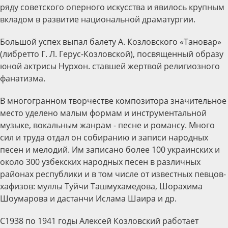
ряду советского оперного искусства и явилось крупным
вкладом в развитие национальной драматургии.
Большой успех выпал балету А. Козловского «Тановар»
(либретто Г. Л. Герус-Козловской), посвященный образу
юной актрисы Нурхон. ставшей жертвой религиозного
фанатизма.
В многогранном творчестве композитора значительное
место уделено малым формам и инструментальной
музыке, вокальным жанрам - песне и романсу. Много
сил и труда отдал он собиранию и записи народных
песен и мелодий. Им записано более 100 украинских и
около 300 узбекских народных песен в различных
районах республики и в том числе от известных певцов-
хафизов: муллы Туйчи Ташмухамедова, Шорахима
Шоумарова и дастанчи Ислама Шаира и др.
С1938 по 1941 годы Алексей Козловский работает