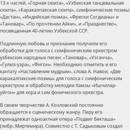
13-х частей, «Горная сюита», «Узбекская танцевальная
сюита», «Каракалпакская сюита», симфонические поэмы:
«Дастан», «Индийская поэма», «Фрески Согдианы» и
«Тановар», «По прочтении Айни», и «Празднество»,
посвященная 40-летию Узбекской ССР.
Подлинную любовь и признание получили его
обработки для голоса с симфоническим оркестром
узбекских народных песен: «Тановар», «Узганча»,
«Гулюз-узра», «Фигон». Необходимо отметить и его
кантату «Наставление мудрым», слова А. Навои, «Две
каракалпакские-поэмы» для голоса с симфоническим
оркестром и обработку мелодии Хамзы «Ишчилар-
уйгон» для хора и сим фонического оркестра.
В своем творчестве А. Козловский постоянно
обращается к сценическому жанру. Перу его
принадлежат одноактная опера «Подвиг Бекташа»
(либр. Миртемира). Совместно с Т. Садыковым создал