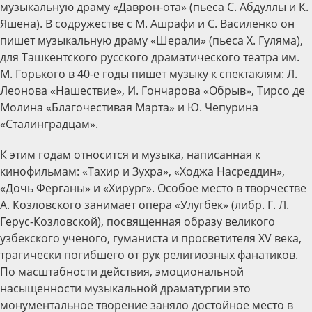
музыкальную драму «Даврон-ота» (пьеса С. Абдуллы и К.
Яшена). В содружестве с М. Ашрафи и С. Василенко он
пишет музыкальную драму «Шерали» (пьеса X. Гуляма),
для Ташкентского русского драматического театра им.
М. Горького в 40-е годы пишет музыку к спектаклям: Л.
Леонова «Нашествие», И. Гончарова «Обрыв», Тирсо де
Молина «Благочестивая Марта» и Ю. Чепурина
«Сталинградцам».
К этим годам относится и музыка, написанная к
кинофильмам: «Тахир и Зухра», «Ходжа Насреддин»,
«Дочь Ферганы» и «Хирург». Особое место в творчестве
А. Козловского занимает опера «Улугбек» (либр. Г. Л.
Герус-Козловской), посвященная образу великого
узбекского ученого, гуманиста и просветителя XV века,
трагически погибшего от рук религиозных фанатиков.
По масштабности действия, эмоциональной
насыщенности музыкальной драматургии это
монументальное творение заняло достойное место в