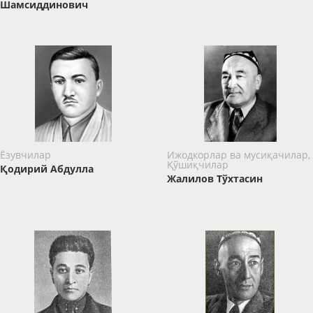
Шамсиддинович
Ёзувчилар
Ижодкорлар ва мусиқачилар,
Қўшиқчилар
Қодирий Абдулла
Жалилов Тўхтасин