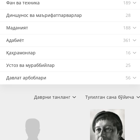
Фан ва техника
189
Диншунос ва маърифатпарварлар
28
Маданият
188
Адабиёт
361
Қаҳрамонлар
16
Устоз ва мураббийлар
25
Давлат арбоблари
56
Даврни танланг
Туғилган сана бўйича