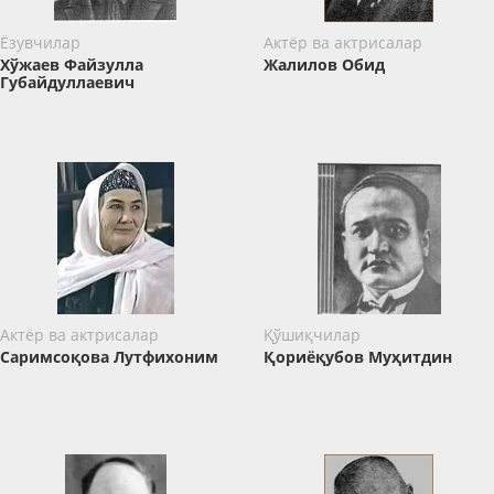
Ёзувчилар
Актёр ва актрисалар
Хўжаев Файзулла
Жалилов Обид
Губайдуллаевич
Актёр ва актрисалар
Қўшиқчилар
Саримсоқова Лутфихоним
Қориёқубов Муҳитдин