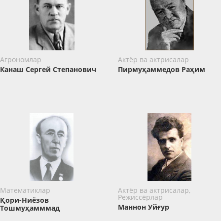
Агрономлар
Актёр ва актрисалар
Канаш Сергей Степанович
Пирмуҳаммедов Раҳим
Математиклар
Актёр ва актрисалар,
Режиссёрлар
Қори-Ниёзов
Маннон Уйғур
Тошмуҳамммад