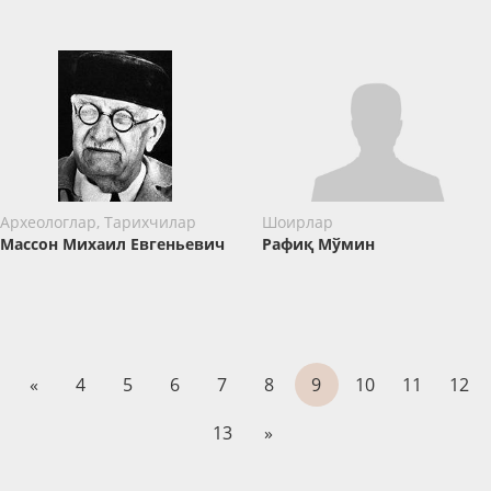
Археологлар, Тарихчилар
Шоирлар
Массон Михаил Евгеньевич
Рафиқ Мўмин
«
4
5
6
7
8
9
10
11
12
13
»