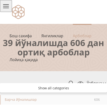
Бош сахифа
Янгиликлар
Арбоблар
39 йўналишда 606 дан
ортиқ арбоблар
Лойиҳа ҳақида
Ўзбекча
Show all categories
Барча йўналишлар
606