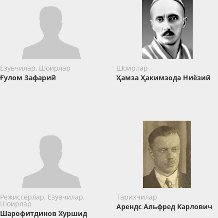
Ёзувчилар, Шоирлар
Шоирлар
Ғулом Зафарий
Ҳамза Ҳакимзода Ниёзий
Режиссёрлар, Ёзувчилар,
Тарихчилар
Шоирлар
Арендс Альфред Карлович
Шарофитдинов Хуршид