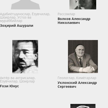
Адабиётшунослар, Ёзувчилар,
Рассомлар
Шоирлар, Устоз ва
Волков Александр
мураббийлар
Николаевич
Зоҳирий Ашурали
Актёр ва актрисалар,
Геологлар, Кимёгарлар
Ёзувчилар, Шоирлар
Уклонский Александр
Ғози Юнус
Сергеевич