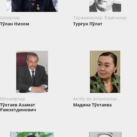
Шоирлар
Таржимонлар, Ёзувчилар
Тўлан Низом
Турғун Пўлат
Меъморлар
Актёр ва актрисалар
Тўхтаев Азамат
Мадина Тўхтаева
Рамзетдинович