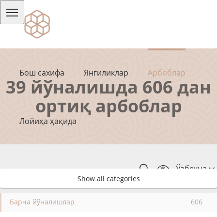
Бош сахифа
Янгиликлар
Арбоблар
39 йўналишда 606 дан
ортиқ арбоблар
Лойиҳа ҳақида
Ўзбекча
Show all categories
Барча йўналишлар
606