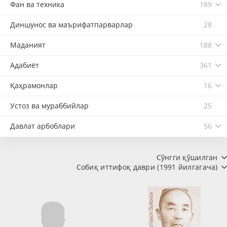
Фан ва техника
189
Диншунос ва маърифатпарварлар
28
Маданият
188
Адабиёт
361
Қаҳрамонлар
16
Устоз ва мураббийлар
25
Давлат арбоблари
56
Сўнгги қўшилган
Собиқ иттифоқ даври (1991 йилгагача)