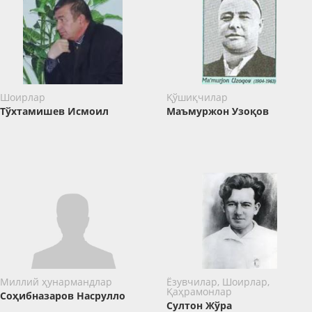
Шоирлар
Қўшиқчилар
Тўхтамишев Исмоил
Маъмуржон Узоқов
Миллий ҳунармандлар
Ёзувчилар, Шоирлар,
Қаҳрамонлар
Соҳибназаров Насрулло
Султон Жўра