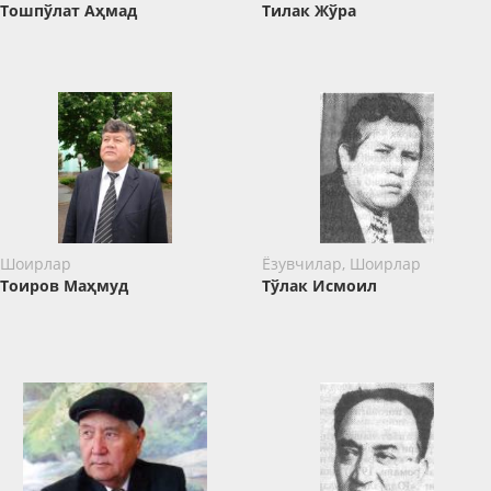
Тошпўлат Аҳмад
Тилак Жўра
Шоирлар
Ёзувчилар, Шоирлар
Тоиров Маҳмуд
Тўлак Исмоил