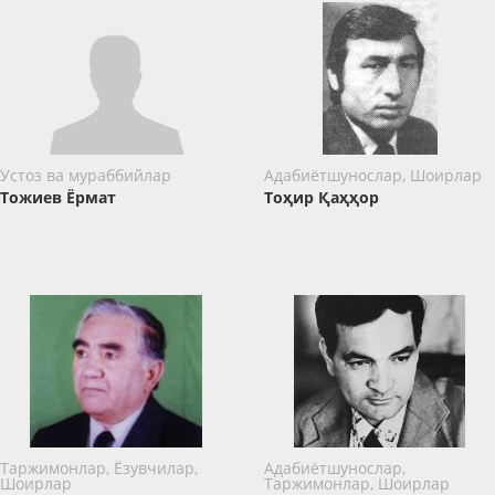
Устоз ва мураббийлар
Адабиётшунослар, Шоирлар
Тожиев Ёрмат
Тоҳир Қаҳҳор
Таржимонлар, Ёзувчилар,
Адабиётшунослар,
Шоирлар
Таржимонлар, Шоирлар