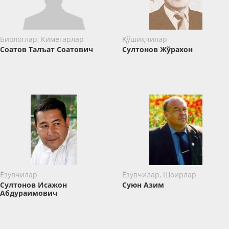
Биологлар, Кимёгарлар
Қўшиқчилар
Соатов Талъат Соатович
Султонов Жўрахон
Ёзувчилар
Ёзувчилар, Шоирлар
Султонов Исажон
Суюн Азим
Абдураимович