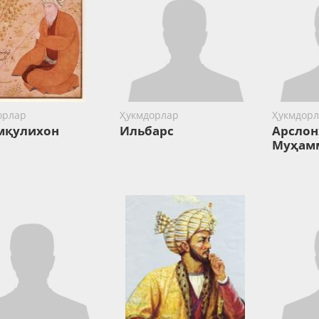
орлар
Ҳукмдорлар
Ҳукмдорл
мқулихон
Ильбарс
Арслон
Муҳам