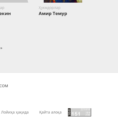
ар
Ҳукмдорлар
екин
Амир Темур
»
OCOM
Лойиҳа ҳақида
Қайта алоқа