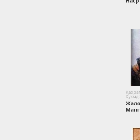
Наср
Қаҳра
Ҳукмд
Жал
Манг