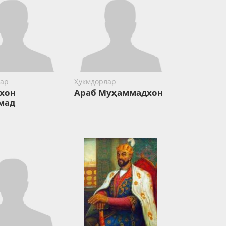
ар
Ҳукмдорлар
хон
Араб Муҳаммадхон
мад