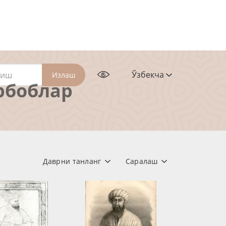
Ўзбекча
Излаш
рбоблар
Даврни танланг
Саралаш