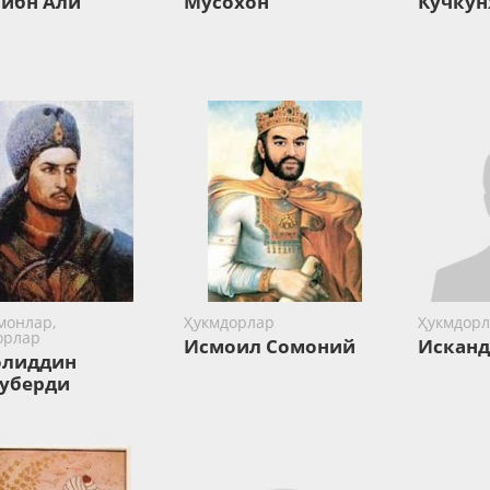
 ибн Али
Мусохон
Кучку
монлар,
Ҳукмдорлар
Ҳукмдорл
орлар
Исмоил Сомоний
Исканд
олиддин
уберди