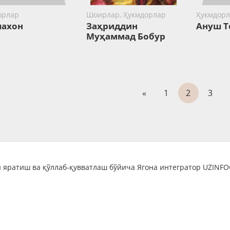
орлар
Шоирлар, Ҳукмдорлар
Ҳукмдорл
ахон
Заҳриддин
Ануш Т
Муҳаммад Бобур
«
1
2
3
 яратиш ва қўллаб-қувватлаш бўйича Ягона интегратор UZINF