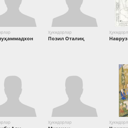
орлар
Ҳукмдорлар
Ҳукмдорл
муҳаммадхон
Позил Оталиқ
Навруз
орлар
Ҳукмдорлар
Ҳукмдорл