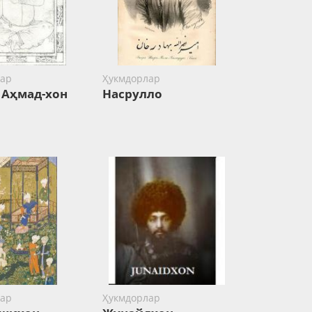
ар
Ҳукмдорлар
 Аҳмад-хон
Насрулло
ар
Ҳукмдорлар