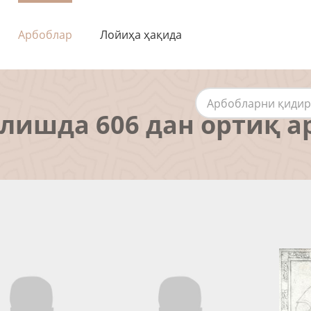
Арбоблар
Лойиҳа ҳақида
алишда 606 дан ортиқ а