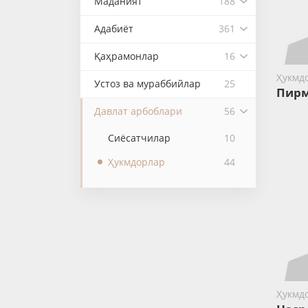
Маданият
188
Адабиёт
361
Қаҳрамонлар
16
Ҳукмд
Устоз ва мураббийлар
25
Пир
Давлат арбоблари
56
Сиёсатчилар
10
Ҳукмдорлар
44
Ҳукмд