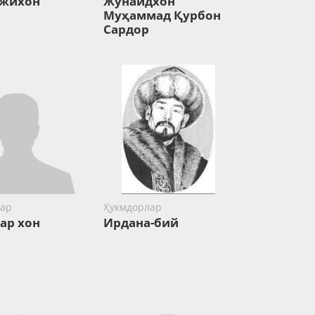
нжихон
Жунайдхон
Муҳаммад Қурбон
Сардор
ар
Ҳукмдорлар
ар хон
Ирдана-бий