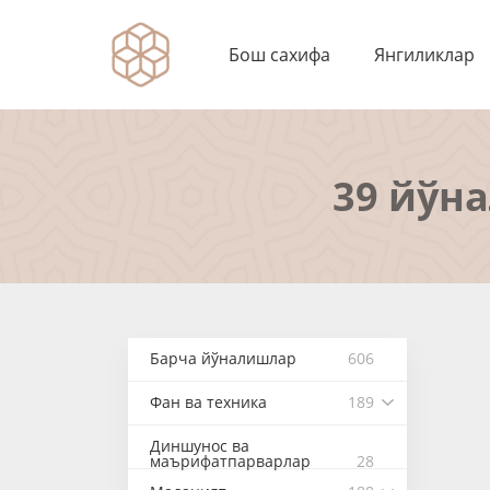
Бош сахифа
Янгиликлар
39 йўн
Барча йўналишлар
606
Фан ва техника
189
Диншунос ва
маърифатпарварлар
28