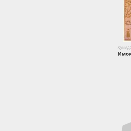
Ҳукмд
Имо