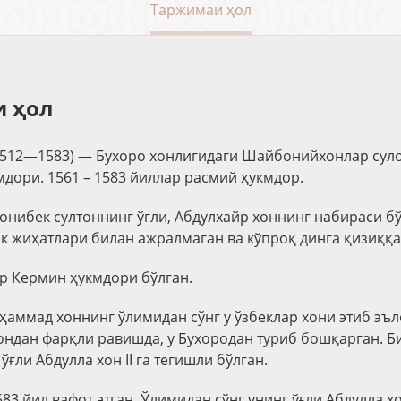
Таржимаи ҳол
 ҳол
1512—1583) — Бухоро хонлигидаги Шайбонийхонлар сул
мдори. 1561 – 1583 йиллар расмий ҳукмдор.
онибек султоннинг ўғли, Абдулхайр хоннинг набираси бў
 жиҳатлари билан ажралмаган ва кўпроқ динга қизиққа
ар Кермин ҳукмдори бўлган.
ҳаммад хоннинг ўлимидан сўнг у ўзбеклар хони этиб эъл
ондан фарқли равишда, у Бухородан туриб бошқарган. Б
ўғли Абдулла хон II га тегишли бўлган.
83 йил вафот этган. Ўлимидан сўнг унинг ўғли Абдулла хо