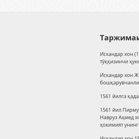
Таржимаи
Искандар хон (
тўққизинчи ҳук
Искандар хон Ж
бошқарувчанлик
1561 йилга қад
1561 йил Пирму
Навруз Аҳмед х
ҳокимият унинг 
Искандар хон 15