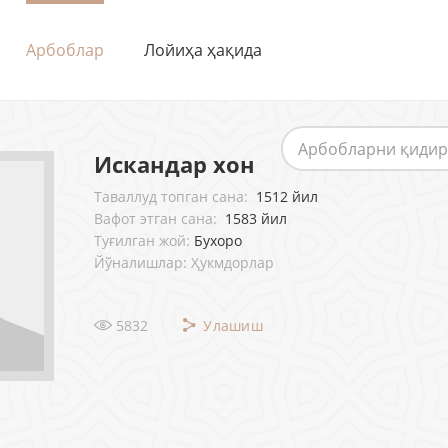
Арбоблар
Лойиҳа ҳақида
Искандар хон
Таваллуд топган сана:
1512 йил
Вафот этган сана:
1583 йил
Туғилган жой:
Бухоро
Йўналишлар: Ҳукмдорлар
5832
Улашиш