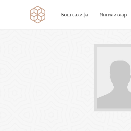
Бош сахифа
Янгиликлар