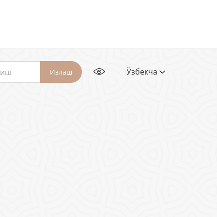
Ўзбекча
Излаш