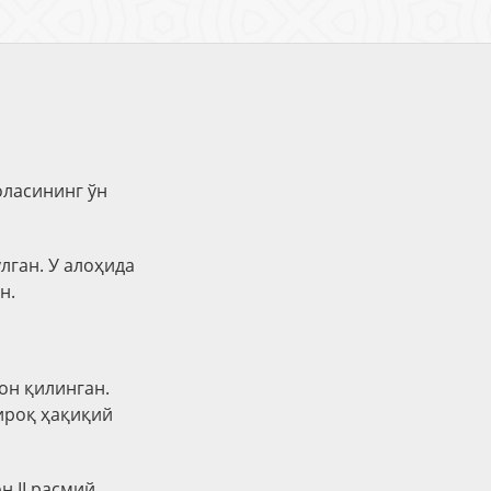
оласининг ўн
лган. У алоҳида
н.
он қилинган.
ироқ ҳақиқий
н II расмий