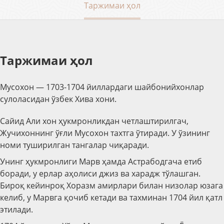
Таржимаи ҳол
Таржимаи ҳол
Мусохон — 1703-1704 йиллардаги шайбонийхонлар
сулоласидан ўзбек Хива хони.
Сайид Али хон ҳукмронликдан четлаштирилгач,
Жучихоннинг ўғли Мусохон тахтга ўтиради. У ўзининг
номи туширилган тангалар чиқаради.
Унинг ҳукмронлиги Марв ҳамда Астрабодгача етиб
боради, у ерлар аҳолиси джиз ва харадж тўлашган.
Бироқ кейинроқ Хоразм амирлари билан низолар юзага
келиб, у Марвга қочиб кетади ва тахминан 1704 йил қатл
этилади.