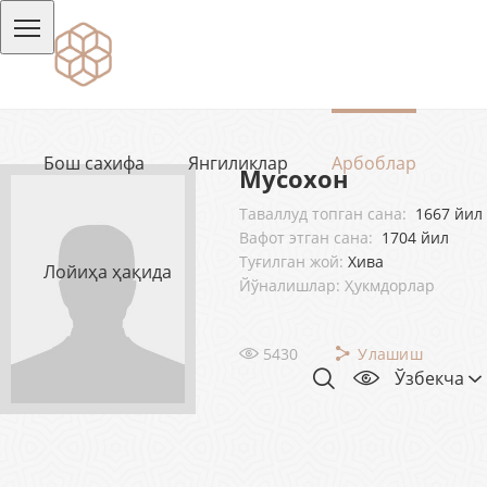
Бош сахифа
Янгиликлар
Арбоблар
Мусохон
Таваллуд топган сана:
1667 йил
Вафот этган сана:
1704 йил
Туғилган жой:
Хива
Лойиҳа ҳақида
Йўналишлар: Ҳукмдорлар
5430
Улашиш
Ўзбекча