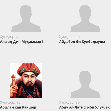
Ҳукмдорлар
Ҳукмдорлар
Ала ад-Дин Муҳаммад II
Айдабол би Кулбодыулы
Ҳукмдорлар
Ҳукмдорлар
Абилай хан Каншер
Абду ал-Латиф ибн Улуғбек