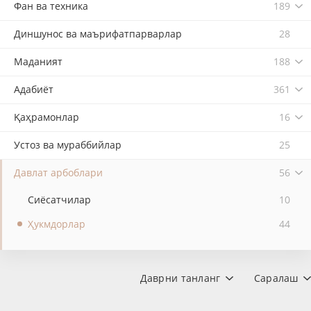
Фан ва техника
189
Диншунос ва маърифатпарварлар
28
Маданият
188
Адабиёт
361
Қаҳрамонлар
16
Устоз ва мураббийлар
25
Давлат арбоблари
56
Сиёсатчилар
10
Ҳукмдорлар
44
Даврни танланг
Саралаш