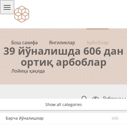
Бош сахифа
Янгиликлар
Арбоблар
39 йўналишда 606 дан
ортиқ арбоблар
Лойиҳа ҳақида
Ўзбекча
Show all categories
Барча йўналишлар
606