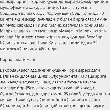
лашкарларнинг ҳарбий қўмондонлари ўз ҳукмдорининг
муваффақияти ҳақида эшитиб, Ғазнага тўплана
бошлайди ва тез орада, Жалолиддин бошчилигида 70
мингга яқин аскар йиғилади. У билан бирга оғаси Амин
ал Мулк, саркарда Тимур Малик, қарлуқлар хони Азам
Малик ва афғонлар муаллими Музаффар Маликлар ҳам
келади. Чингизхон хали хоразмшоҳ кучидан бехабар
бўлиб, унга қарши Шики Хутуху бошчилигидаги 30-
минглик қўшинини жўнатади.
Парвонадаги жанг
Баҳорда Жалолиддиннинг қўшини Ғори дарёсидаги
Валиан қишлоғида Шики Хутухунинг етакчи лашкарига
дуч келади. Мўғул қўшини, деярли бутунлай яксон
этилади: бор-йўғи юзта аскар жон сақлаб қолади.
Сўнгра, Жалолиддин дара томон йўл олиб, у ерда жангни
кутади. Шики Хутуху ўзининг бор қўшинини шу ерга
йўналтиради. Икки қўшин ҳайбатли қоялар орасидаги