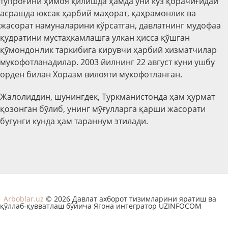
тупроғини ҳимоя қилишда ҳамда уни кўз қорачиғидай
асрашда юксак ҳарбий маҳорат, қаҳрамонлик ва
жасорат намуналарини кўрсатган, давлатнинг мудофаа
қудратини мустаҳкамлашга улкан ҳисса қўшган
қўмондонлик таркибига кирувчи ҳарбий хизматчилар
мукофотланадилар. 2003 йилнинг 22 август куни ушбу
орден билан Хоразм вилояти мукофотланган.
Жалолиддин, шунингдек, Туркманистонда ҳам ҳурмат
қозонган бўлиб, унинг мўғулларга қарши жасорати
бугунги кунда ҳам тараннум этилади.
Arboblar.uz
© 2026 Давлат ахборот тизимларини яратиш ва
қўллаб-қувватлаш бўйича Ягона интегратор UZINFOCOM