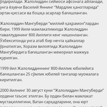
ўлдирилади. Жалолиддин сиймоси афсонага айланади,
унга ёзувчи Василий Яннинг “Мардлик қанотларида”
эртак-қиссаси ва бошқа асарлар бағишланган.
Жалолиддин Мангуберди “миллий қаҳрамон”лардан
бири. 1999 йили мамлакатимизда Жалолиддин
таваллудининг 800 йиллиги кенг нишонланган.
Ўзбекситонда унга атаб бир нечта ҳайкаллар
ўрнатилган, Хоразм вилоятида Жалолиддин
Мангубердига бағишланган мемориал мажмуа
қурилган.
1999 йил Жалолиддиннинг 800-йиллик юбилейига
бағишланган 25 сўмлик юбилей тангалар муомалага
киритилган.
2000 йилнинг 30 август куни “Жалолиддин Мангуберди”
ордени таъсис этилган. Бу орден билан мамлакат
мустақиллигини, Ватан сарҳадларини, она юрт