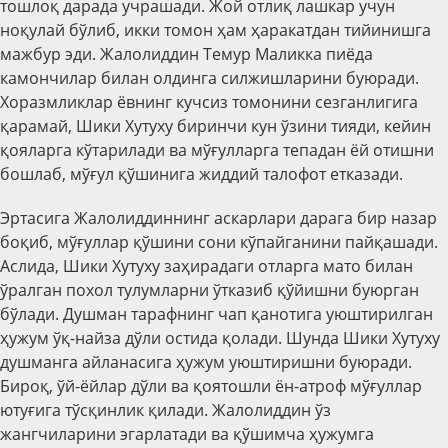
тошлоқ дарада учрашади. Жой отлиқ лашкар учун
ноқулай бўлиб, икки томон ҳам ҳаракатдан тийинишга
мажбур эди. Жалолиддин Темур Маликка пиёда
камончилар билан олдинга силжишларини буюради.
Хоразмликлар ёвнинг кучсиз томонини сезганлигига
қарамай, Шики Хутуху биринчи кун ўзини тияди, кейин
қояларга кўтарилади ва мўғулларга тепадан ёй отишни
бошлаб, мўғул қўшинига жиддий талофот етказади.
Эртасига Жалолиддиннинг аскарлари дарага бир назар
боқиб, мўғуллар қўшини сони кўпайганини пайқашади.
Аслида, Шики Хутуху заҳирадаги отларга мато билан
ўралган похол тулумларни ўтказиб қўйишни буюрган
бўлади. Душман тарафнинг чап қанотига уюштирилган
ҳужум ўқ-найза дўли остида қолади. Шунда Шики Хутуху
душманга айланасига ҳужум уюштиришни буюради.
Бироқ, ўй-ёйлар дўли ва қоятошли ён-атроф мўғуллар
ютуғига тўсқинлик қилади. Жалолиддин ўз
жангчиларини эгарлатади ва қўшимча ҳужумга