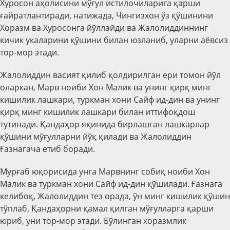
Хуросон аҳолисини мўғул истилочиларига қарши
ғайратлантиради, натижада, Чингизхон ўз қўшинини
Хоразм ва Хуросонга йўллайди ва Жалолиддиннинг
кичик укаларини қўшини билан юзланиб, уларни аёвсиз
тор-мор этади.
Жалолиддин васият қилиб қолдирилган ери томон йўл
оларкан, Марв ноиби Хон Малик ва унинг қирқ минг
кишилик лашкари, туркман хони Сайф ид-дин ва унинг
қирқ минг кишилик лашкари билан иттифоқдош
тутинади. Қандаҳор яқинида бирлашган лашкарлар
қўшини мўғулларни йўқ қилади ва Жалолиддин
Ғазнагача етиб боради.
Мурғаб юқорисида унга Марвнинг собиқ ноиби Хон
Малик ва туркман хони Сайф ид-дин қўшилади. Ғазнага
келибоқ, Жалолиддин тез орада, ўн минг кишилик қўшин
тўплаб, Қандаҳорни қамал қилган мўғулларга қарши
юриб, уни тор-мор этади. Бўлинган хоразмлик