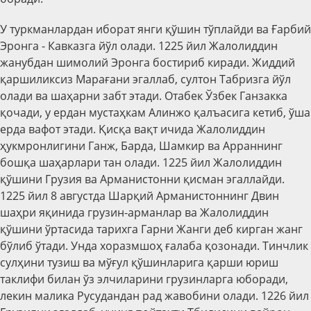
У туркманлардан иборат янги қўшин тўплайди ва Ғарбий
Эронга - Кавказга йўл олади. 1225 йил Жалолиддин
жанубдан шимолий Эронга бостириб киради. Жиддий
қаршиликсиз Марағани эгаллаб, султон Табризга йўл
олади ва шаҳарни забт этади. Отабек Ўзбек Ганзакка
қочади, у ердан мустаҳкам Алинжо қалъасига кетиб, ўша
ерда вафот этади. Қисқа вақт ичида Жалолиддин
ҳукмронлигини Ганж, Барда, Шамкир ва Арраннинг
бошқа шаҳарлари тан олади. 1225 йил Жалолиддин
қўшини Грузия ва Арманистонни қисман эгаллайди.
1225 йил 8 августда Шарқий Арманистоннинг Двин
шаҳри яқинида грузин-арманлар ва Жалолиддин
қўшини ўртасида тарихга Гарни Жанги деб кирган жанг
бўлиб ўтади. Унда хоразмшоҳ ғалаба қозонади. Тинчлик
сулҳини тузиш ва мўғул қўшинларига қарши юриш
таклифи билан ўз элчиларини грузинларга юборади,
лекин малика Русудандан рад жавобини олади. 1226 йил