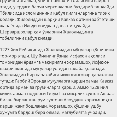
Грузияни эгаллаб, унинг пойтахти Тбилисини вайрон
этади, у ердаги барча черковларни буздириб ташлайди.
Тбилисида ислом динини қабул қилганларгина тирик
қолади. Жилолиддин шарқий Кавказ ортини забт этиши
жараёнида Ильдегизидлар давлати қулайди.
Шерваршоҳлар ҳам ўзларини Жалолиддинга
тобелигини қабул қилади.
1227 йил Рей яқинида Жалолиддин мўғуллар қўшинини
тор-мор этади. Шу йилнинг ўзида Исфахон аҳолиси
томонидан ёрдамга чақирилган хоразмшоҳ Исфахон
шаҳри яқинида мўғуллар устидан ғалаба қозонади.
Жалолиддин бир варакайига икки жанговар ҳаракатни
тутади: Ғарбий Эронда мўғулларга қарши ҳамда Кавказ
ортида арман ва грузинларга қарши. Аммо 1228 йил
килик-арман подшоси Гетум I ва мисрлик султон Ашраф
билан бирлашган рум султони Алоуддин хоразмшоҳга
қарши жанг бошлайди. Хоразмшоҳ қўшини ушбу
ҳужумга бардош бера олмай, мағлубиятга учрайди.