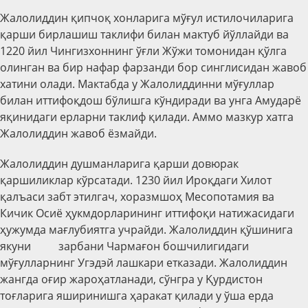
Жалолиддин қипчоқ хонларига мўғул истилочиларига
қарши бирлашиш таклифи билан мактуб йўллайди ва
1220 йил Чингизхоннинг ўғли Жўжи томонидан қўлга
олинган ва бир нафар фарзанди бор синглисидан жавоб
хатини олади. Мактабда у Жалолиддинни мўғуллар
билан иттифоқдош бўлишга кўндиради ва унга Амударё
яқинидаги ерларни таклиф қилади. Аммо мазкур хатга
Жалолиддин жавоб ёзмайди.
Жалолиддин душманларига қарши довюрак
қаршиликлар кўрсатади. 1230 йил Ироқдаги Хилот
қалъаси забт этилгач, хоразмшоҳ Месопотамия ва
Кичик Осиё ҳукмдорларининг иттифоқи натижасидаги
ҳужумда мағлубиятга учрайди. Жалолиддин қўшинига
якуни зарбани Чармағон бошчилигидаги
мўғулларнинг Угэдэй лашкари етказади. Жалолиддин
жангда оғир жароҳатланади, сўнгра у Қурдистон
тоғларига яширинишга ҳаракат қилади у ўша ерда