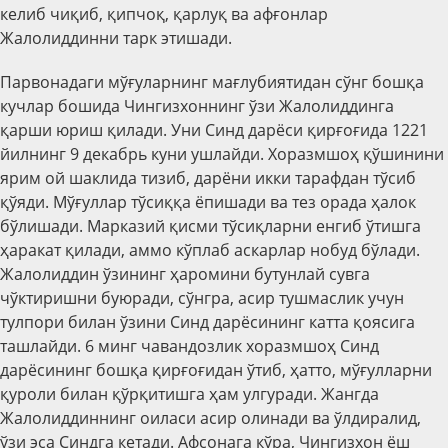
келиб чиқиб, қипчоқ, қарлуқ ва афғонлар
Жалолиддинни тарк этишади.
Парвонадаги мўғуларнинг мағлубиятидан сўнг бошқа
кучлар бошида Чингизхоннинг ўзи Жалолиддинга
қарши юриш қилади. Уни Синд дарёси қирғоғида 1221
йилнинг 9 декабрь куни ушлайди. Хоразмшоҳ қўшинини
ярим ой шаклида тизиб, дарёни икки тарафдан тўсиб
қўяди. Мўғуллар тўсиққа ёпишади ва тез орада ҳалок
бўлишади. Марказий қисми тўсиқларни енгиб ўтишга
ҳаракат қилади, аммо кўплаб аскарлар нобуд бўлади.
Жалолиддин ўзининг ҳаромини бутунлай сувга
чўктиришни буюради, сўнгра, асир тушмаслик учун
тулпори билан ўзини Синд дарёсининг катта қоясига
ташлайди. 6 минг чавандозлик хоразмшоҳ Синд
дарёсининг бошқа қирғоғидан ўтиб, ҳатто, мўғулларни
қуроли билан қўрқитишга ҳам улгуради. Жангда
Жалолиддиннинг оиласи асир олинади ва ўлдиралид,
ўзи эса Синдга кетади. Афсонага кўра, Чингизхон ёш