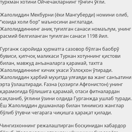
туркман хотини Ойчечакларнинг тўнғич ўғли.
Жалолиддин Мекбурни (ёки Мангуберди) номини олиб,
“юзида холи бор” маъносини англатади.
Жалолиддиннинг аниқ туғилган санаси номаълум, унинг
расмий белгиланган туғилган санаси 1198 йил.
Гурганж саройида ҳурматга сазовор бўлган баобрў
бувиси, қипчоқ маликаси Туркан хотуннинг қистови
билан, мавжуд анъаналарга қарамай, тахтга
Жалолиддиннинг кичик укаси Ўзлоқхон ўтиради.
Жалолиддин ҳарбий муҳитда улғаяди ва жанг санъатини
эрта ўзлаштиради. Ғазна (ҳозирги Афғонистон) унинг
қарамоғида бўлишига қарамай, отаси фитналардан
сақланиб, ўғлини ўзини олдида Гурганжда ушлаб туради.
Ёш Жалолиддин душманлар билан тинимсиз жанглар
бўлиб ўтувчи чегарага чиқишга ҳарақат қилади.
Чингизхоннинг режалаштирган босқинидан хабардор