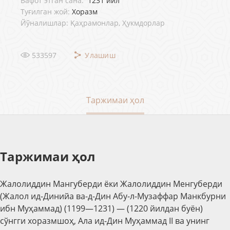
Вафот этган сана:
1231 йил
Туғилган жой:
Хоразм
Йўналишлар: Қаҳрамонлар, Ҳукмдорлар
533597
Улашиш
Таржимаи ҳол
Таржимаи ҳол
Жалолиддин Мангуберди ёки Жалолиддин Менгуберди
(Жалол ид-Динийа ва-д-Дин Абу-л-Музаффар Манкбурни
ибн Муҳаммад) (1199—1231) — (1220 йилдан буён)
сўнгги хоразмшоҳ, Ала ид-Дин Муҳаммад II ва унинг