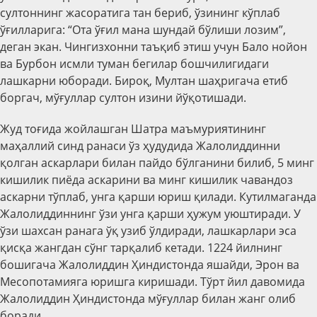
султоннинг жасоратига тан бериб, ўзининг кўплаб
ўғилларига: “Ота ўғил мана шундай бўлиши лозим”,
деган экан. Чингизхонни таъқиб этиш учун Бало нойон
ва Бурбон исмли туман бегилар бошчилигидаги
лашкарни юборади. Бироқ, Мултан шаҳригача етиб
боргач, мўғуллар султон изини йўқотишади.
Жуд тоғида жойлашган Шатра маъмуриятининг
маҳаллий синд ранаси ўз ҳудудида Жалолиддинни
қолган аскарлари билан пайдо бўлганини билиб, 5 минг
кишилик пиёда аскарини ва минг кишилик чавандоз
аскарни тўплаб, унга қарши юриш қилади. Кутилмаганда
Жалолиддиннинг ўзи унга қарши ҳужум уюштиради. У
ўзи шахсан ранага ўқ узиб ўлдиради, лашкарлари эса
қисқа жангдан сўнг тарқалиб кетади. 1224 йилнинг
бошигача Жалолиддин Ҳиндистонда яшайди, Эрон ва
Месопотамияга юришга киришади. Тўрт йил давомида
Жалолиддин Ҳиндистонда мўғуллар билан жанг олиб
боради.