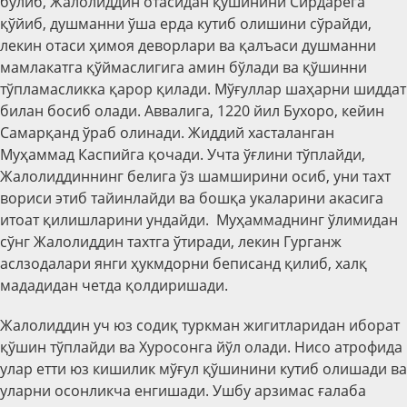
бўлиб, Жалолиддин отасидан қўшинини Сирдарёга
қўйиб, душманни ўша ерда кутиб олишини сўрайди,
лекин отаси ҳимоя деворлари ва қалъаси душманни
мамлакатга қўймаслигига амин бўлади ва қўшинни
тўпламасликка қарор қилади. Мўғуллар шаҳарни шиддат
билан босиб олади. Аввалига, 1220 йил Бухоро, кейин
Самарқанд ўраб олинади. Жиддий хасталанган
Муҳаммад Каспийга қочади. Учта ўғлини тўплайди,
Жалолиддиннинг белига ўз шамширини осиб, уни тахт
вориси этиб тайинлайди ва бошқа укаларини акасига
итоат қилишларини ундайди. Муҳаммаднинг ўлимидан
сўнг Жалолиддин тахтга ўтиради, лекин Гурганж
аслзодалари янги ҳукмдорни беписанд қилиб, халқ
мададидан четда қолдиришади.
Жалолиддин уч юз содиқ туркман жигитларидан иборат
қўшин тўплайди ва Хуросонга йўл олади. Нисо атрофида
улар етти юз кишилик мўғул қўшинини кутиб олишади ва
уларни осонликча енгишади. Ушбу арзимас ғалаба