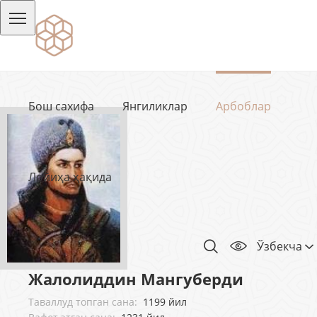
Бош сахифа
Янгиликлар
Арбоблар
Лойиҳа ҳақида
Ўзбекча
Жалолиддин Мангуберди
Таваллуд топган сана:
1199 йил