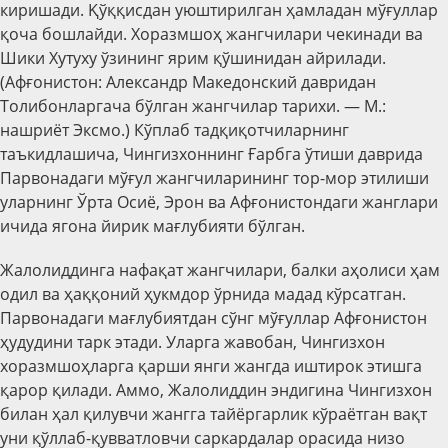
киришади. Қўққисдан уюштирилган ҳамладан мўғуллар
қоча бошлайди. Хоразмшоҳ жангчилари чекинади ва
Шики Хутуху ўзининг ярим қўшинидан айрилади.
(Афғонистон: Александр Македонский давридан
Толибонларгача бўлган жангчилар тарихи. — М.:
нашриёт Эксмо.) Кўплаб тадқиқотчиларнинг
таъкидлашича, Чингизхоннинг Ғарбга ўтиши даврида
Парвонадаги мўғул жангчиларининг тор-мор этилиши
уларнинг Ўрта Осиё, Эрон ва Афғонистондаги жанглари
ичида ягона йирик мағлубияти бўлган.
Жалолиддинга нафақат жангчилари, балки аҳолиси ҳам
одил ва ҳаққоний ҳукмдор ўрнида мадад кўрсатган.
Парвонадаги мағлубиятдан сўнг мўғуллар Афғонистон
ҳудудини тарк этади. Уларга жавобан, Чингизхон
хоразмшоҳларга қарши янги жангда иштирок этишга
қарор қилади. Аммо, Жалолиддин эндигина Чингизхон
билан ҳал қилувчи жангга тайёргарлик кўраётган вақт
уни қўллаб-қувватловчи саркардалар орасида низо