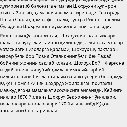
ҳукмрон этиб балоғатга етмаган Шохрухни ҳукмрон
этиб тайинлаб, қамални давом эттиришади. Тез орада
Позил Оталиқ ҳам вафот этади, сўнгра Риштон таслим
бўлади ва Шохрухнинг ҳукмронлигини тан олади.
Риштонни қўлга киритгач, Шохрухнинг жангчилари
шаҳарни бутунлай вайрон қилишади, лекин ака-укалар
ўртасидаги низоларга қарамай, Шохрух шу вақтлар 6
нафар ўғли бор Позил Оталиқнинг ўғли бек Ражаб
бойнинг жонини сақлаб қолади. Шохрух Бой II Фарғона
водийсининг жанубий ҳамда шимолий-ғарбий
вилоятларини бирлаштиради ва илк суверен бек ҳамда
Қўқон номли кичик шаҳарда жойлашган пойтахти
мавжуд ягона мамлакат асосчисига айланади. Кейинги
йиллар 1876 йилгача Шохрух Бек хоннинг ўғиллари,
неваралари ва эваралари 170 йилдан зиёд Қўқон
хонлигини бошқаришади.