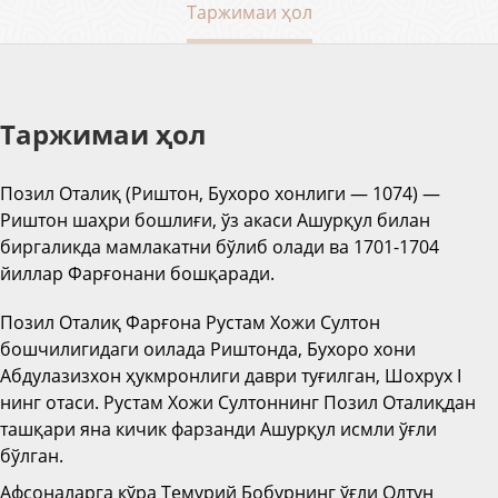
Таржимаи ҳол
Таржимаи ҳол
Позил Оталиқ (Риштон, Бухоро хонлиги — 1074) —
Риштон шаҳри бошлиғи, ўз акаси Ашурқул билан
биргаликда мамлакатни бўлиб олади ва 1701-1704
йиллар Фарғонани бошқаради.
Позил Оталиқ Фарғона Рустам Хожи Султон
бошчилигидаги оилада Риштонда, Бухоро хони
Абдулазизхон ҳукмронлиги даври туғилган, Шохрух I
нинг отаси. Рустам Хожи Султоннинг Позил Оталиқдан
ташқари яна кичик фарзанди Ашурқул исмли ўғли
бўлган.
Афсоналарга кўра Темурий Бобурнинг ўғли Олтун