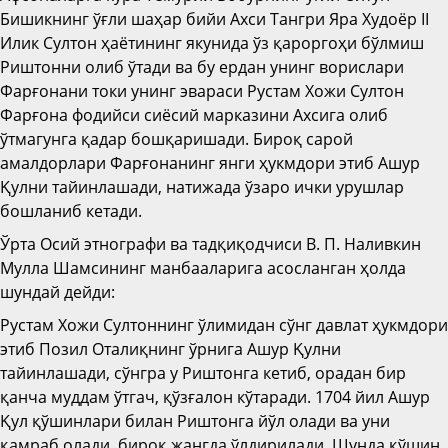
Бишикнинг ўғли шаҳар бийи Ахси Тангри Яра Худоёр II
Илик Султон ҳаётининг якунида ўз қароргоҳи бўлмиш
Риштонни олиб ўтади ва бу ердан унинг ворислари
Фарғонани токи унинг эвараси Рустам Хожи Султон
Фарғона фодийси сиёсий марказини Ахсига олиб
ўтмагунга қадар бошқаришади. Бироқ сарой
амалдорлари Фарғонанинг янги ҳукмдори этиб Ашур
Қулни тайинлашади, натижада ўзаро ички урушлар
бошланиб кетади.
Ўрта Осий этнографи ва тадқиқодчиси В. П. Наливкин
Мулла Шамсининг манбааларига асосланган ҳолда
шундай дейди:
Рустам Хожи Султоннинг ўлимидан сўнг давлат ҳукмдори
этиб Позил Оталиқнинг ўрнига Ашур Қулни
тайинлашади, сўнгра у Риштонга кетиб, орадан бир
қанча муддам ўтгач, қўзғалон кўтаради. 1704 йил Ашур
Қул қўшинлари билан Риштонга йўл олади ва уни
қамраб олади, бироқ жангда ўлдирилади. Шунда қўшин