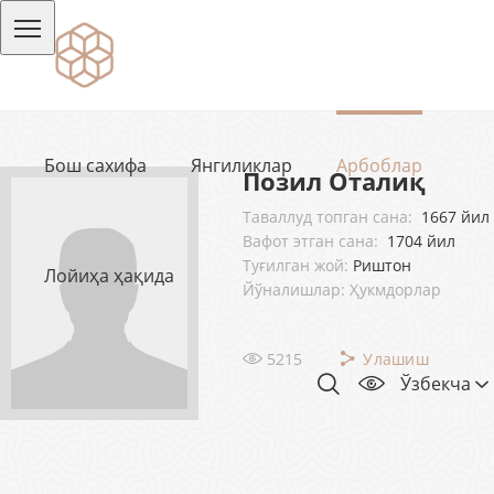
Бош сахифа
Янгиликлар
Арбоблар
Позил Оталиқ
Таваллуд топган сана:
1667 йил
Вафот этган сана:
1704 йил
Туғилган жой:
Риштoн
Лойиҳа ҳақида
Йўналишлар: Ҳукмдорлар
5215
Улашиш
Ўзбекча