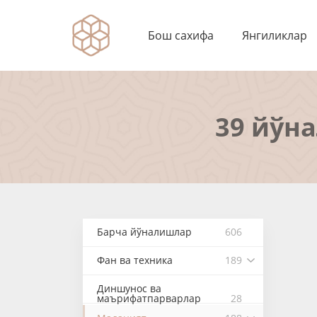
Бош сахифа
Янгиликлар
39 йўн
Барча йўналишлар
606
Фан ва техника
189
Диншунос ва
маърифатпарварлар
28