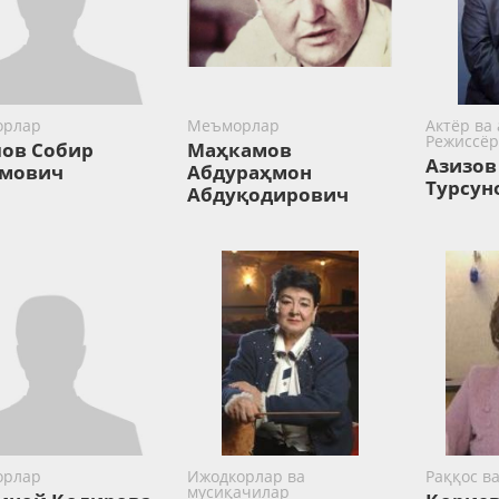
орлар
Меъморлар
Актёр ва 
Режиссёр
ов Собир
Маҳкамов
Азизов
мович
Абдураҳмон
Турсун
Абдуқодирович
орлар
Ижодкорлар ва
Раққос в
мусиқачилар