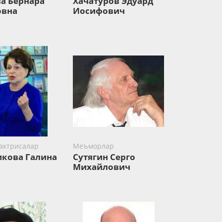
а Бернара
Хачатуров Эдуард
овна
Иосифович
 актрисалар
Меъморлар
кова Галина
Сутягин Серго
Михайлович