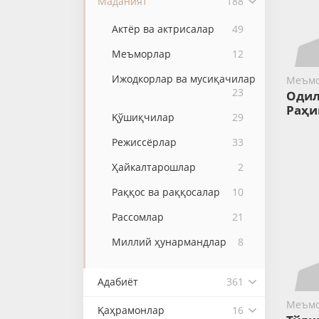
Маданият
188
Актёр ва актрисалар
49
Меъморлар
12
Ижодкорлар ва мусиқачилар
Меъм
23
Одил
Раҳи
Қўшиқчилар
29
Режиссёрлар
33
Ҳайкалтарошлар
2
Раққос ва раққосалар
10
Рассомлар
21
Миллий ҳунармандлар
8
Адабиёт
361
Меъм
Қаҳрамонлар
16