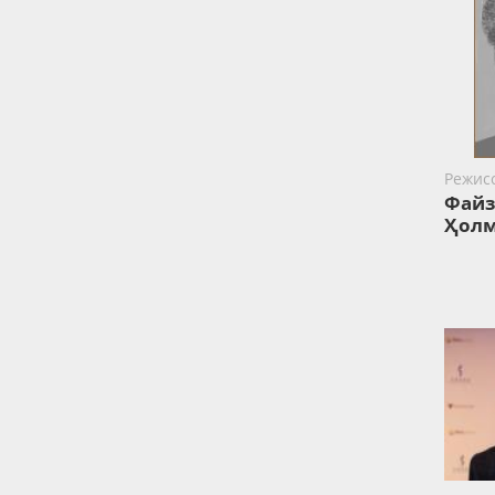
Режис
Файз
Ҳолм