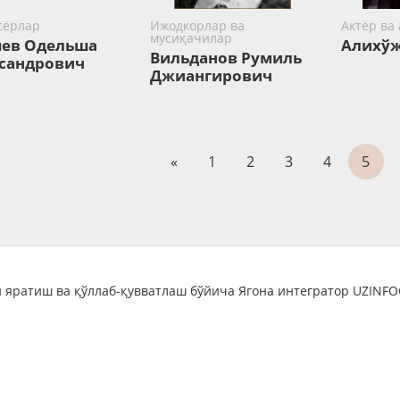
сёрлар
Ижодкорлар ва
Актёр ва
мусиқачилар
ев Одельша
Алихўж
Вильданов Румиль
сандрович
Джиангирович
«
1
2
3
4
5
 яратиш ва қўллаб-қувватлаш бўйича Ягона интегратор UZINF