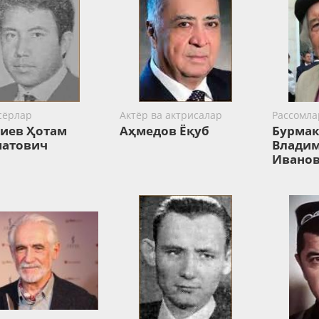
сёрлар
Актёр ва актрисалар
Рассомла
иев Ҳотам
Аҳмедов Ёқуб
Бурма
атович
Влади
Ивано