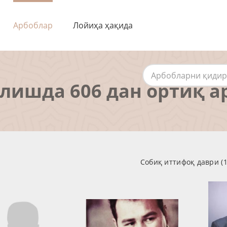
Арбоблар
Лойиҳа ҳақида
алишда 606 дан ортиқ а
Собиқ иттифоқ даври (