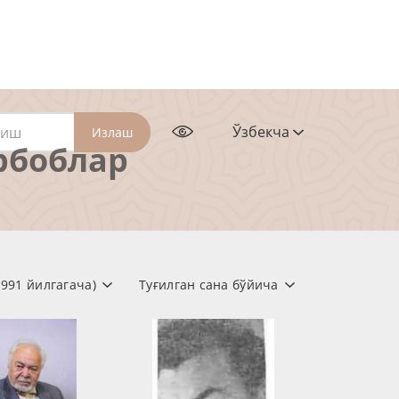
Ўзбекча
Излаш
рбоблар
1991 йилгагача)
Туғилган сана бўйича