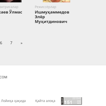
 актрисалар
Режиссёрлар
аев Ўлмас
Ишмуҳаммедов
Элёр
Муҳитдинович
6
7
»
OCOM
Лойиҳа ҳақида
Қайта алоқа