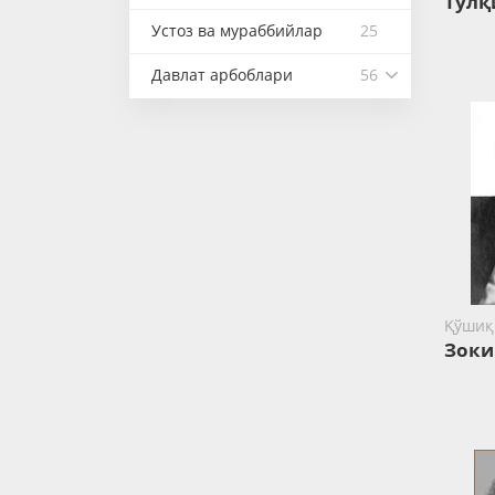
Тўлқ
Устоз ва мураббийлар
25
Давлат арбоблари
56
Қўшиқ
Зоки