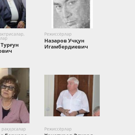
актрисалар,
Режиссёрлар
лар
Назаров Учқун
 Турғун
Игамбердиевич
ович
а раққосалар
Режиссёрлар