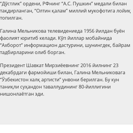
“Дўстлик” ордени, РФнинг “А.С. Пушкин” медали билан
тақдирланган, “Олтин қалам” миллий мукофотига лойиқ
топилган.
Галина Мельникова телевидениеда 1956 йилдан буён
фаолият юритиб келади. Кўп йиллар мобайнида
“Ахборот” информацион дастурини, шунингдек, байрам
тадбирларини олиб борган.
Президент Шавкат Мирзиёевнинг 2016 йилнинг 23
декабрдаги фармойиши билан, Галина Мельниковага
“Ўзбекистон халқ артисти” унвони берилган. Бу кун
таниқли суҳандон таваллудининг 80-йиллигини
нишонлаётган эди.