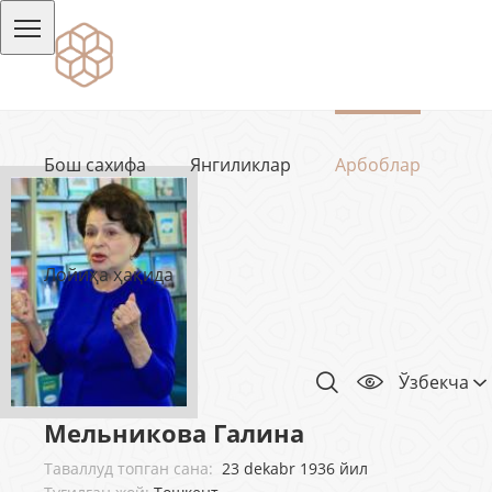
Бош сахифа
Янгиликлар
Арбоблар
Лойиҳа ҳақида
Ўзбекча
Мельникова Галина
Таваллуд топган сана:
23 dekabr 1936 йил