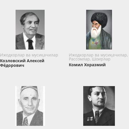
Ижодкорлар ва мусиқачилар
Ижодкорлар ва мусиқачилар,
Рассомлар, Шоирлар
Козловский Алексей
Комил Хоразмий
Фёдорович