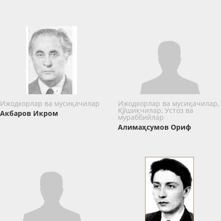
Ижодкорлар ва мусиқачилар
Ижодкорлар ва мусиқачилар,
Қўшиқчилар, Устоз ва
Акбаров Икром
мураббийлар
Алимаҳсумов Ориф