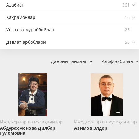
Адабиёт
361
Қаҳрамонлар
16
Устоз ва мураббийлар
25
Давлат арбоблари
56
Даврни танланг
Алифбо билан
Ижодкорлар ва мусиқачилар
Ижодкорлар ва мусиқачилар
Абдураҳмонова Дилбар
Азимов Элдор
Ғуломовна