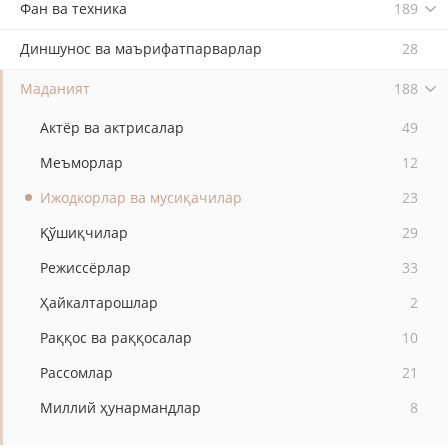
Фан ва техника
189
Диншунос ва маърифатпарварлар
28
Маданият
188
Актёр ва актрисалар
49
Меъморлар
12
Ижодкорлар ва мусиқачилар
23
Қўшиқчилар
29
Режиссёрлар
33
Ҳайкалтарошлар
2
Раққос ва раққосалар
10
Рассомлар
21
Миллий ҳунармандлар
8