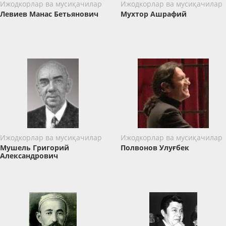
Ижодкорлар ва мусиқачилар
Ижодкорлар ва мусиқачилар
Левиев Манас Бетьянович
Мухтор Ашрафий
Ижодкорлар ва мусиқачилар
Ижодкорлар ва мусиқачилар
Мушель Григорий
Полвонов Улуғбек
Александрович