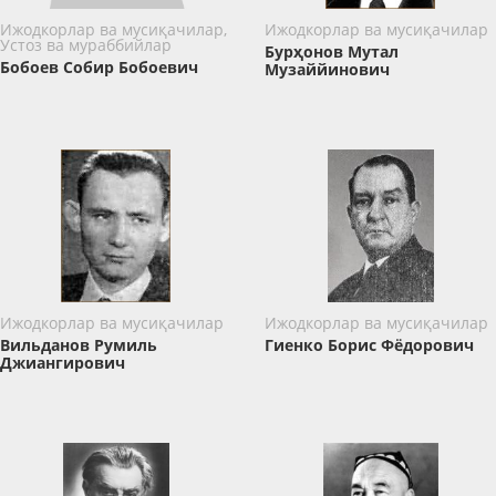
Ижодкорлар ва мусиқачилар,
Ижодкорлар ва мусиқачилар
Устоз ва мураббийлар
Бурҳонов Мутал
Бобоев Собир Бобоевич
Музаййинович
Ижодкорлар ва мусиқачилар
Ижодкорлар ва мусиқачилар
Вильданов Румиль
Гиенко Борис Фёдорович
Джиангирович