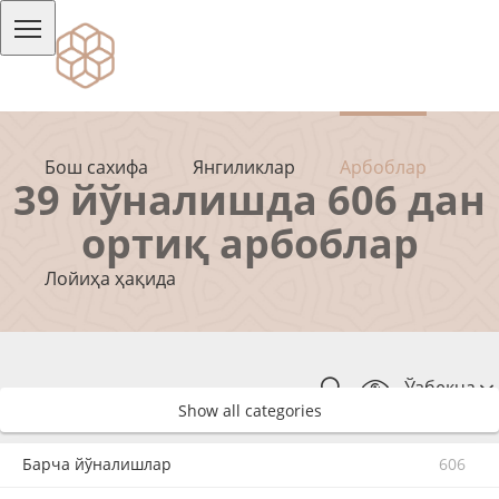
Бош сахифа
Янгиликлар
Арбоблар
39 йўналишда 606 дан
ортиқ арбоблар
Лойиҳа ҳақида
Ўзбекча
Show all categories
Барча йўналишлар
606