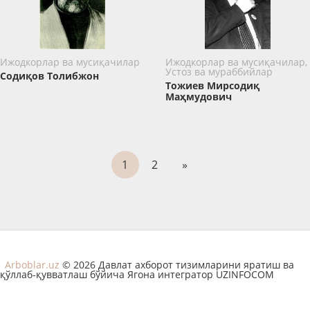
Ижодкорлар ва мусиқачилар
Ижодкорлар ва мусиқачилар,
Устоз ва мураббийлар
Содиқов Толибжон
Тожиев Мирсодиқ
Маҳмудович
1
2
»
Arboblar.uz
© 2026 Давлат ахборот тизимларини яратиш ва
қўллаб-қувватлаш бўйича Ягона интегратор UZINFOCOM