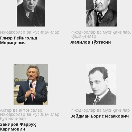
Ижодкорлар ва мусиқачилар
Ижодкорлар ва мусиқачилар,
Қўшиқчилар
Глиэр Рейнгольд
Жалилов Тўхтасин
Морицевич
Актёр ва актрисалар,
Ижодкорлар ва мусиқачилар
Ижодкорлар ва мусиқачилар,
Зейдман Борис Исаакович
Қўшиқчилар
Закиров Фарруҳ
Каримович